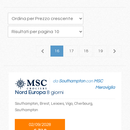
2
13
14
15
16
17
18
19
20
2
da
Southampton
con
MSC
Meraviglia
Nord Europa
8 giorni
Southampton, Brest, Leixoes, Vigo, Cherbourg,
Southampton
02/09/2028