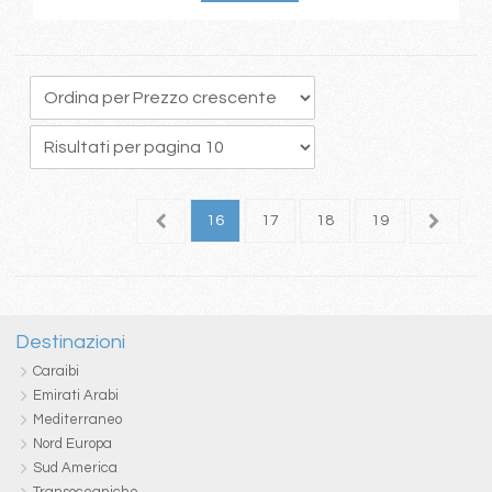
2
13
14
15
16
17
18
19
20
2
Destinazioni
Caraibi
Emirati Arabi
Mediterraneo
Nord Europa
Sud America