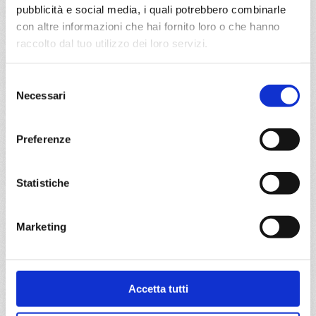
Nord Europa
7 giorni
pubblicità e social media, i quali potrebbero combinarle
con altre informazioni che hai fornito loro o che hanno
Southampton, La rochelle, Bilbao, La Coruna,
raccolto dal tuo utilizzo dei loro servizi.
Southampton
Selezione
04/07/2027
Necessari
del
€ 719
consenso
a partire da
Preferenze
€ 719
Statistiche
DETTAGLI
Marketing
da
Barcellona
con
MSC Euribia
Nord Europa
11 giorni
Accetta tutti
Barcellona, Alicante, Gibilterra, Siviglia (cadice), La
Coruna, Bilbao, La rochelle, Kiel canal