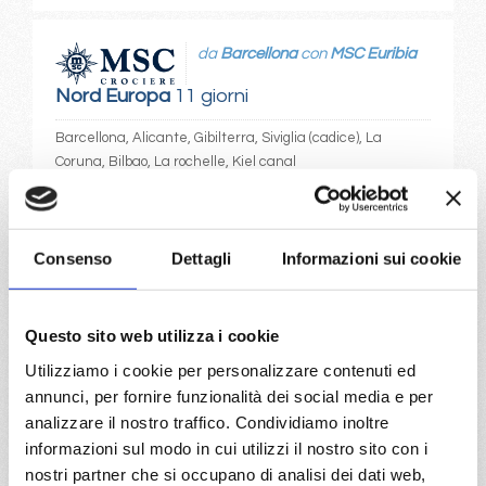
da
Barcellona
con
MSC Euribia
Nord Europa
11 giorni
Barcellona, Alicante, Gibilterra, Siviglia (cadice), La
Coruna, Bilbao, La rochelle, Kiel canal
14/04/2027
€ 719
Consenso
Dettagli
Informazioni sui cookie
a partire da
€ 719
Questo sito web utilizza i cookie
Utilizziamo i cookie per personalizzare contenuti ed
DETTAGLI
annunci, per fornire funzionalità dei social media e per
analizzare il nostro traffico. Condividiamo inoltre
informazioni sul modo in cui utilizzi il nostro sito con i
da
Southampton
con
MSC
nostri partner che si occupano di analisi dei dati web,
Meraviglia