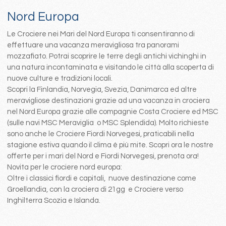
Nord Europa
Le Crociere nei Mari del Nord Europa ti consentiranno di
effettuare una vacanza meravigliosa tra panorami
mozzafiato. Potrai scoprire le terre degli antichi vichinghi in
una natura incontaminata e visitando le città alla scoperta di
nuove culture e tradizioni locali.
Scopri la Finlandia, Norvegia, Svezia, Danimarca ed altre
meravigliose destinazioni grazie ad una vacanza in crociera
nel Nord Europa grazie alle compagnie Costa Crociere ed MSC
(sulle navi MSC Meraviglia o MSC Splendida). Molto richieste
sono anche le Crociere Fiordi Norvegesi, praticabili nella
stagione estiva quando il clima è più mite. Scopri ora le nostre
offerte per i mari del Nord e Fiordi Norvegesi, prenota ora!
Novita per le crociere nord europa:
Oltre i classici fiordi e capitali, nuove destinazione come
Groellandia, con la crociera di 21gg e Crociere verso
Inghilterra Scozia e Islanda.