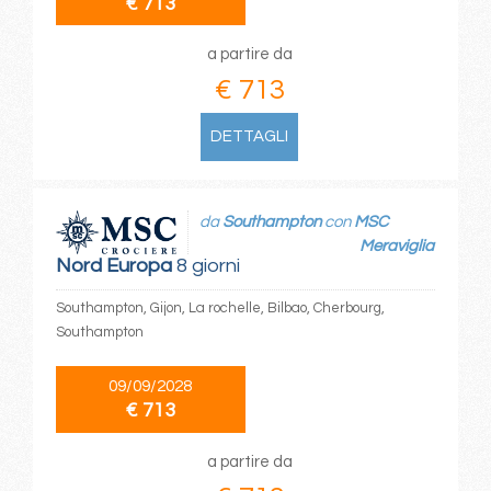
€ 713
a partire da
€ 713
DETTAGLI
da
Southampton
con
MSC
Meraviglia
Nord Europa
8 giorni
Southampton, Gijon, La rochelle, Bilbao, Cherbourg,
Southampton
09/09/2028
€ 713
a partire da