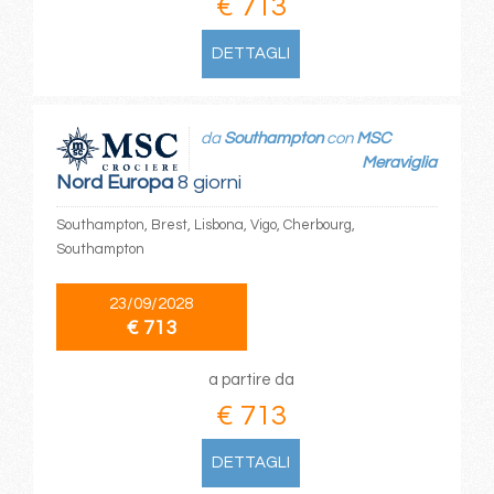
€ 713
DETTAGLI
da
Southampton
con
MSC
Meraviglia
Nord Europa
8 giorni
Southampton, Brest, Lisbona, Vigo, Cherbourg,
Southampton
23/09/2028
€ 713
a partire da
€ 713
DETTAGLI