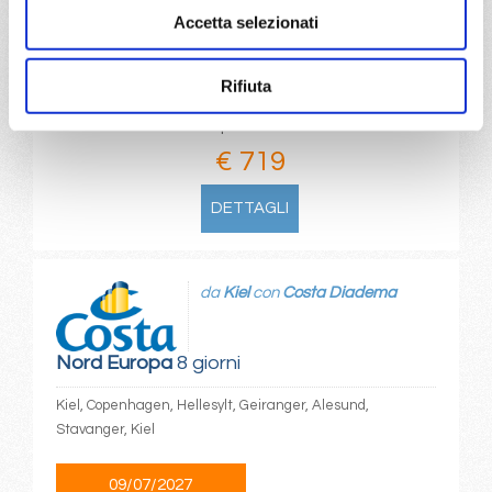
Accetta selezionati
26/04/2028
€ 719
Rifiuta
a partire da
€ 719
DETTAGLI
da
Kiel
con
Costa Diadema
Nord Europa
8 giorni
Kiel, Copenhagen, Hellesylt, Geiranger, Alesund,
Stavanger, Kiel
09/07/2027