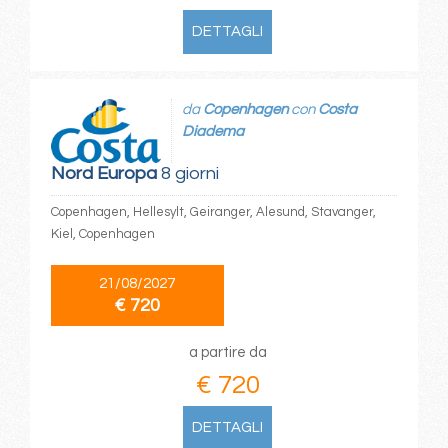
DETTAGLI
da
Copenhagen
con
Costa
Diadema
Nord Europa
8 giorni
Copenhagen, Hellesylt, Geiranger, Alesund, Stavanger,
Kiel, Copenhagen
21/08/2027
€ 720
a partire da
€ 720
DETTAGLI