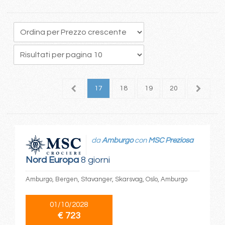
3
14
15
16
17
18
19
20
21
2
da
Amburgo
con
MSC Preziosa
Nord Europa
8 giorni
Amburgo, Bergen, Stavanger, Skarsvag, Oslo, Amburgo
01/10/2028
€ 723