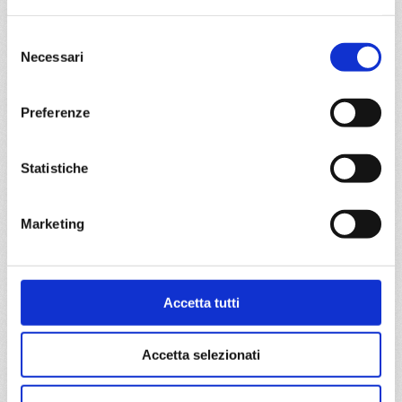
havre), Bruges, Amsterdam - rotterdam
Selezione
Necessari
05/04/2028
12/04/2028
del
€ 733
€ 813
consenso
Preferenze
a partire da
€ 733
Statistiche
DETTAGLI
Marketing
da
Amburgo
con
MSC Preziosa
Nord Europa
8 giorni
Accetta tutti
Amburgo, Southampton, Paris (le havre), Bruges,
Amsterdam - rotterdam, Amburgo
Accetta selezionati
07/04/2028
14/04/2028