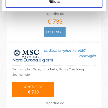
Rifiuta
€ 733
€ 813
a partire da
€ 733
DETTAGLI
da
Southampton
con
MSC
Meraviglia
Nord Europa
8 giorni
Southampton, Gijon, La rochelle, Bilbao, Cherbourg,
Southampton
01/07/2028
€ 733
a partire da