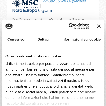
da
Oslo
con
MSC Splendida
Nord Europa
6 giorni
Oslo, Copenhagen, Warnemünde, Helsinki, Stoccolma
30/06/2028
€ 729
Consenso
Dettagli
Informazioni sui cookie
a partire da
€ 729
Questo sito web utilizza i cookie
Utilizziamo i cookie per personalizzare contenuti ed
DETTAGLI
annunci, per fornire funzionalità dei social media e per
analizzare il nostro traffico. Condividiamo inoltre
informazioni sul modo in cui utilizzi il nostro sito con i
da
Amsterdam - rotterdam
con
nostri partner che si occupano di analisi dei dati web,
MSC
pubblicità e social media, i quali potrebbero combinarle
Nord Europa
8 giorni
Preziosa
con altre informazioni che hai fornito loro o che hanno
raccolto dal tuo utilizzo dei loro servizi.
Amsterdam - rotterdam, Amburgo, Southampton, Paris (le