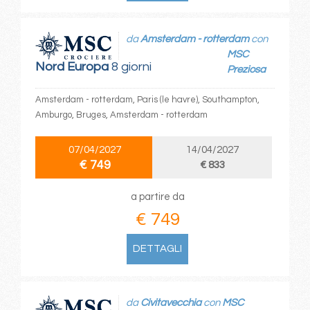
da
Amsterdam - rotterdam
con
MSC
Nord Europa
8 giorni
Preziosa
Amsterdam - rotterdam, Paris (le havre), Southampton,
Amburgo, Bruges, Amsterdam - rotterdam
07/04/2027
14/04/2027
€ 749
€ 833
a partire da
€ 749
DETTAGLI
da
Civitavecchia
con
MSC