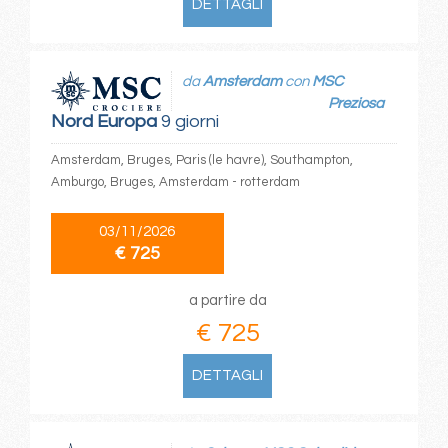
DETTAGLI
da
Amsterdam
con
MSC
Preziosa
Nord Europa
9 giorni
Amsterdam, Bruges, Paris (le havre), Southampton,
Amburgo, Bruges, Amsterdam - rotterdam
03/11/2026
€ 725
a partire da
€ 725
DETTAGLI