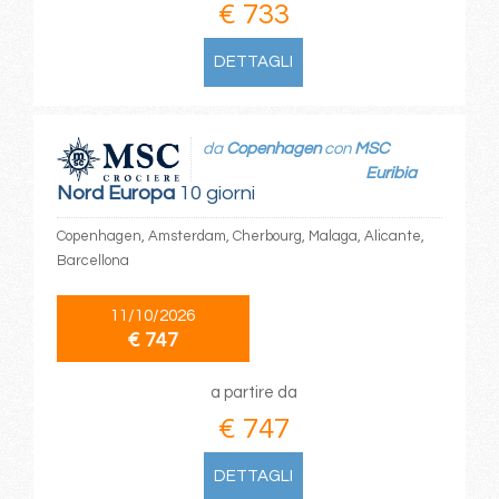
€ 733
DETTAGLI
da
Copenhagen
con
MSC
Euribia
Nord Europa
10 giorni
Copenhagen, Amsterdam, Cherbourg, Malaga, Alicante,
Barcellona
11/10/2026
€ 747
a partire da
€ 747
DETTAGLI