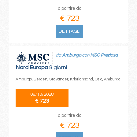
a partire da
€ 723
DETTAGLI
da
Amburgo
con
MSC Preziosa
Nord Europa
8 giorni
Amburgo, Bergen, Stavanger, Kristiansand, Oslo, Amburgo
08/10/2028
€ 723
a partire da
€ 723