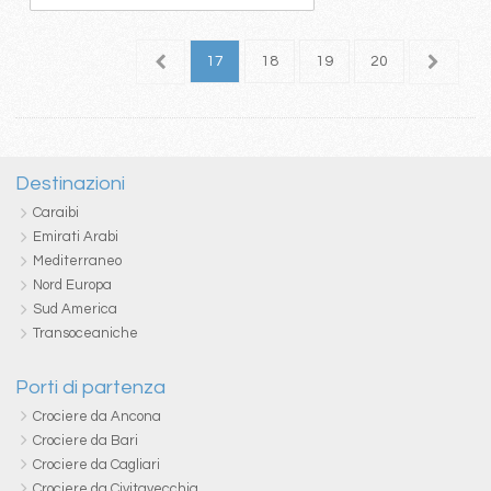
3
14
15
16
17
18
19
20
21
2
Destinazioni
Caraibi
Emirati Arabi
Mediterraneo
Nord Europa
Sud America
Transoceaniche
Porti di partenza
Crociere da Ancona
Crociere da Bari
Crociere da Cagliari
Crociere da Civitavecchia