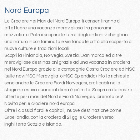
Nord Europa
Le Crociere nei Mari del Nord Europa ti consentiranno di
effettuare una vacanza meravigliosa tra panorami
mozzafiato. Potrai scoprire le terre degli antichi vichinghi in
una natura incontaminata e visitando le città alla scoperta di
nuove culture e tradizioni locali.
Scopri la Finlandia, Norvegia, Svezia, Danimarca ed altre
meravigliose destinazioni grazie ad una vacanza in crociera
nel Nord Europa grazie alle compagnie Costa Crociere ed MSC
(sulle navi MSC Meraviglia o MSC Splendida). Molto richieste
sono anche le Crociere Fiordi Norvegesi, praticabili nella
stagione estiva quando il clima è più mite. Scopri ora le nostre
offerte per i mari del Nord e Fiordi Norvegesi, prenota ora!
Novita per le crociere nord europa:
Oltre i classici fiordi e capitali, nuove destinazione come
Groellandia, con la crociera di 21gg e Crociere verso
Inghilterra Scozia e Islanda.