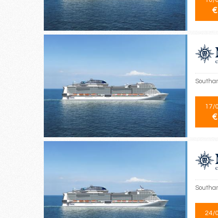
€
Southam
17/
€
Southam
24/