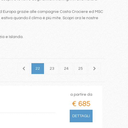
Nord Europa grazie alle compagnie Costa Crociere ed MSC
estiva quando il clima è più mite. Scopri ora le nostre
zia e Islanda.
20
21
22
23
24
25
26
27
28
a partire da
€ 685
DETTAGLI