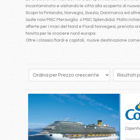
incontaminata e visitando le città alla scoperta di nuove c
Scopri la Finlandia, Norvegia, Svezia, Danimarca ed alt
(sulle navi MSC Meraviglia o MSC Splendida). Molto richies
offerte per i mari del Nord e Fiordi Norvegesi, prenota or
Novita per le crociere nord europa:
Oltre i classici fiordi e capitali, nuove destinazione com
2
3
4
5
6
7
8
9
10
Copenha