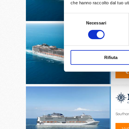
che hanno raccolto dal tuo uti
02/
€
Selezione
Necessari
del
consenso
Warnemü
Rifiuta
03/
€
Southam
10/