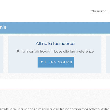
Chi siamo
nie
Affina la tua ricerca
Filtra i risultati trovati in base alle tue preferenze
FILTRA RISULTATI
effettuare una vacanza meravigliosa tra panorami mozzafiato. Potrai s