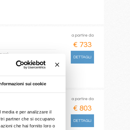
a partire da
€ 733
avre)
DETTAGLI
Informazioni sui cookie
a partire da
€ 803
l media e per analizzare il
agen
ostri partner che si occupano
DETTAGLI
azioni che hai fornito loro o