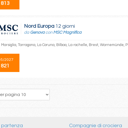
 813
Nord Europa
12 giorni
da
Genova
con
MSC Magnifica
 Marsiglia, Tarragona, La Coruna, Bilbao, La rochelle, Brest, Warnemünde, P
05/2027
 821
11
12
13
14
15
16
17
18
19
i partenza
Compagnie di crociera