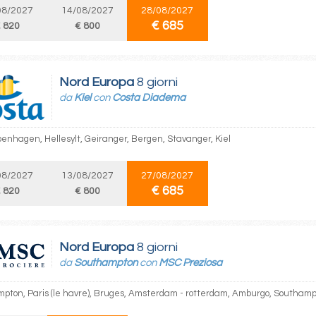
08/2027
14/08/2027
28/08/2027
€ 685
 820
€ 800
Nord Europa
8 giorni
da
Kiel
con
Costa Diadema
openhagen, Hellesylt, Geiranger, Bergen, Stavanger, Kiel
08/2027
13/08/2027
27/08/2027
€ 685
 820
€ 800
Nord Europa
8 giorni
da
Southampton
con
MSC Preziosa
pton, Paris (le havre), Bruges, Amsterdam - rotterdam, Amburgo, Southam