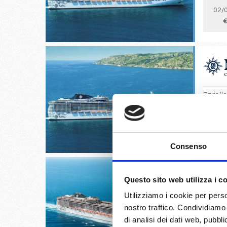
02/
€
Paris (
03/
€
Consenso
Questo sito web utilizza i c
Utilizziamo i cookie per perso
Copenha
nostro traffico. Condividiamo 
di analisi dei dati web, pubbl