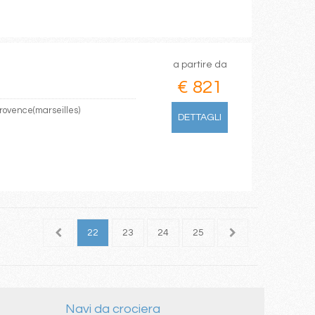
a partire da
€ 821
rovence(marseilles)
DETTAGLI
20
21
22
23
24
25
26
27
28
Navi da crociera