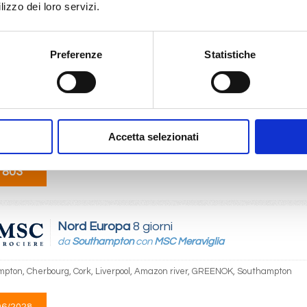
lizzo dei loro servizi.
09/2028
 803
Preferenze
Statistiche
Nord Europa
8 giorni
da
Warnemünde
con
MSC Splendida
nde, Sandnes Norway, Bergen, Kristiansand, Oslo, Copenhagen, Warne
Accetta selezionati
09/2028
 803
Nord Europa
8 giorni
da
Southampton
con
MSC Meraviglia
pton, Cherbourg, Cork, Liverpool, Amazon river, GREENOK, Southampton
06/2028