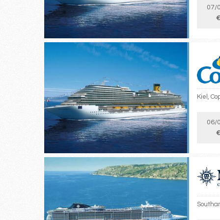
07/
€
Kiel, C
06/
€
Southam