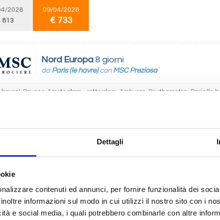
04/2028
09/04/2028
€ 733
 813
Nord Europa
8 giorni
da
Paris (le havre)
con
MSC Preziosa
le havre), Bruges, Amsterdam - rotterdam, Amburgo, Southampton, Paris (le h
04/2028
10/04/2028
€ 733
 813
Dettagli
Nord Europa
8 giorni
ookie
da
Copenhagen
con
MSC Splendida
nalizzare contenuti ed annunci, per fornire funzionalità dei socia
gen, Warnemünde, Sandnes Norway, Bergen, Kristiansand, Oslo, Copenh
inoltre informazioni sul modo in cui utilizzi il nostro sito con i n
icità e social media, i quali potrebbero combinarle con altre inform