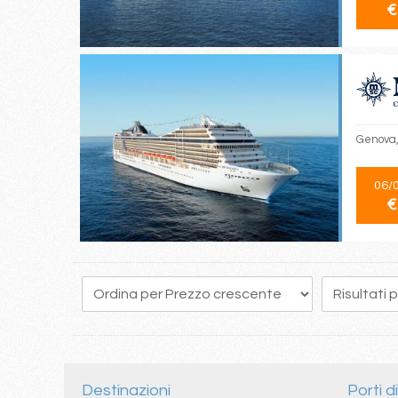
€
Genova,
06/
€
2
3
4
5
6
7
8
9
10
Destinazioni
Porti d