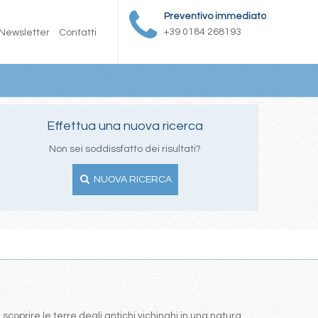
Preventivo immediato
+39 0184 268193
Newsletter
Contatti
Effettua una nuova ricerca
Non sei soddissfatto dei risultati?
NUOVA RICERCA
coprire le terre degli antichi vichinghi in una natura