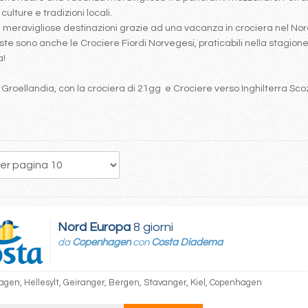
ulture e tradizioni locali.
re meravigliose destinazioni grazie ad una vacanza in crociera nel 
te sono anche le Crociere Fiordi Norvegesi, praticabili nella stagione 
a!
e Groellandia, con la crociera di 21gg e Crociere verso Inghilterra Sco
11
12
13
14
15
16
17
18
19
Nord Europa
8 giorni
da
Copenhagen
con
Costa Diadema
gen, Hellesylt, Geiranger, Bergen, Stavanger, Kiel, Copenhagen