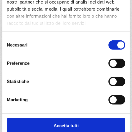
nostri partner che si occupano di analisi dei dati web,
DETTAGLI
pubblicità e social media, i quali potrebbero combinarle
con altre informazioni che hai fornito loro o che hanno
raccolto dal tuo utilizzo dei loro servizi.
da
Warnemünde
con
MSC
Magnifica
Selezione
Nord Europa
8 giorni
Necessari
del
Warnemünde, Eidfjord, Bergen, Kristiansand, Oslo,
consenso
Copenhagen, Warnemünde
Preferenze
29/08/2027
€ 873
Statistiche
a partire da
Marketing
€ 873
DETTAGLI
Accetta tutti