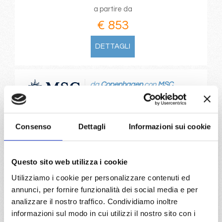
a partire da
€ 853
DETTAGLI
da
Copenhagen
con
MSC
Magnifica
Nord Europa
8 giorni
Copenhagen, Warnemünde, Eidfjord, Bergen,
Consenso
Dettagli
Informazioni sui cookie
Kristiansand, Oslo, Copenhagen
28/08/2027
Questo sito web utilizza i cookie
€ 873
Utilizziamo i cookie per personalizzare contenuti ed
annunci, per fornire funzionalità dei social media e per
a partire da
analizzare il nostro traffico. Condividiamo inoltre
€ 873
informazioni sul modo in cui utilizzi il nostro sito con i