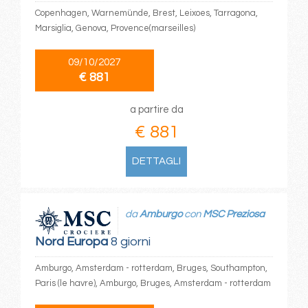
Copenhagen, Warnemünde, Brest, Leixoes, Tarragona,
Marsiglia, Genova, Provence(marseilles)
09/10/2027
€ 881
a partire da
€ 881
DETTAGLI
da
Amburgo
con
MSC Preziosa
Nord Europa
8 giorni
Amburgo, Amsterdam - rotterdam, Bruges, Southampton,
Paris (le havre), Amburgo, Bruges, Amsterdam - rotterdam