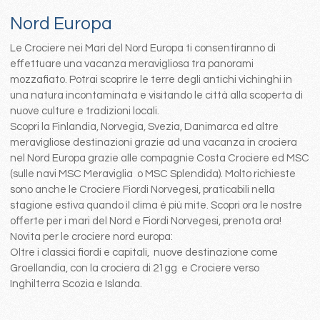
Nord Europa
Le Crociere nei Mari del Nord Europa ti consentiranno di
effettuare una vacanza meravigliosa tra panorami
mozzafiato. Potrai scoprire le terre degli antichi vichinghi in
una natura incontaminata e visitando le città alla scoperta di
nuove culture e tradizioni locali.
Scopri la Finlandia, Norvegia, Svezia, Danimarca ed altre
meravigliose destinazioni grazie ad una vacanza in crociera
nel Nord Europa grazie alle compagnie Costa Crociere ed MSC
(sulle navi MSC Meraviglia o MSC Splendida). Molto richieste
sono anche le Crociere Fiordi Norvegesi, praticabili nella
stagione estiva quando il clima è più mite. Scopri ora le nostre
offerte per i mari del Nord e Fiordi Norvegesi, prenota ora!
Novita per le crociere nord europa:
Oltre i classici fiordi e capitali, nuove destinazione come
Groellandia, con la crociera di 21gg e Crociere verso
Inghilterra Scozia e Islanda.