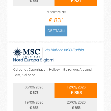
€ 831
€ 881
a partire da
€ 831
DETTAGLI
da
Kiel
con
MSC Euribia
Nord Europa
8 giorni
Kiel canal, Copenhagen, Hellesylt, Geiranger, Alesund,
Flam, Kiel canal
05/09/2026
12/09/2026
€ 853
€ 873
19/09/2026
26/09/2026
€ 853
€ 853