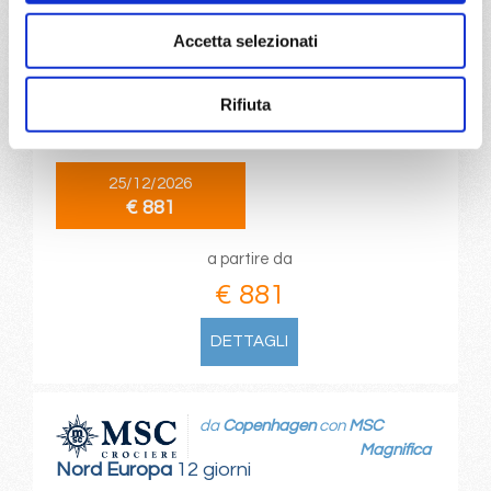
da
Paris (le havre)
con
MSC
Accetta selezionati
Preziosa
Nord Europa
7 giorni
Rifiuta
Paris (le havre), Amburgo, Amsterdam - rotterdam, Bruges,
Paris (le havre), Cherbourg
25/12/2026
€ 881
a partire da
€ 881
DETTAGLI
da
Copenhagen
con
MSC
Magnifica
Nord Europa
12 giorni