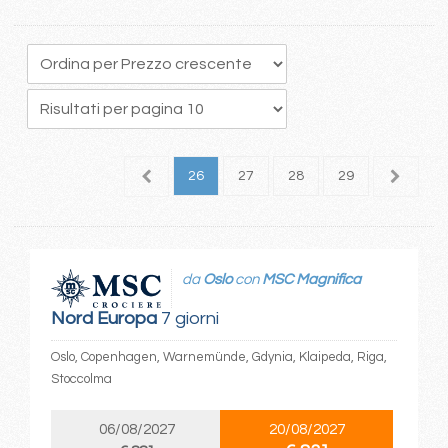
2
23
24
25
26
27
28
29
30
3
da
Oslo
con
MSC Magnifica
Nord Europa
7 giorni
Oslo, Copenhagen, Warnemünde, Gdynia, Klaipeda, Riga,
Stoccolma
06/08/2027
20/08/2027