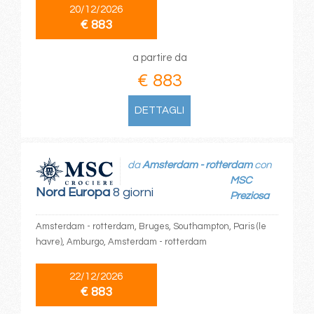
20/12/2026
€ 883
a partire da
€ 883
DETTAGLI
da
Amsterdam - rotterdam
con
MSC
Nord Europa
8 giorni
Preziosa
Amsterdam - rotterdam, Bruges, Southampton, Paris (le
havre), Amburgo, Amsterdam - rotterdam
22/12/2026
€ 883