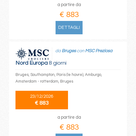
a partire da
€ 883
DETTAGLI
da
Bruges
con
MSC Preziosa
Nord Europa
8 giorni
Bruges, Southampton, Paris (le havre), Amburgo,
Amsterdam - rotterdam, Bruges
23/12/2026
€ 883
a partire da
€ 883