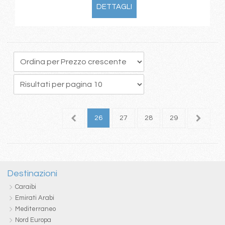
DETTAGLI
2
23
24
25
26
27
28
29
30
3
Destinazioni
Caraibi
Emirati Arabi
Mediterraneo
Nord Europa