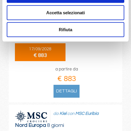
da
Copenhagen
con
MSC
Euribia
Accetta selezionati
Nord Europa
8 giorni
Copenhagen, Hellesylt, Geiranger, Alesund, Flam, Kiel
Rifiuta
canal, Copenhagen
17/09/2028
€ 883
a partire da
€ 883
DETTAGLI
da
Kiel
con
MSC Euribia
Nord Europa
8 giorni