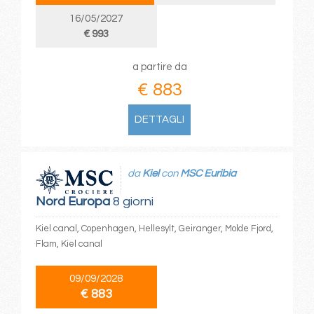
16/05/2027
€ 993
a partire da
€ 883
DETTAGLI
da
Kiel
con
MSC Euribia
Nord Europa
8 giorni
Kiel canal, Copenhagen, Hellesylt, Geiranger, Molde Fjord,
Flam, Kiel canal
09/09/2028
€ 883