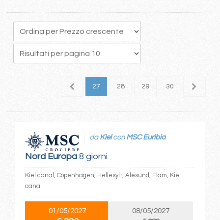
3
24
25
26
27
28
29
30
31
3
da
Kiel
con
MSC Euribia
Nord Europa
8 giorni
Kiel canal, Copenhagen, Hellesylt, Alesund, Flam, Kiel
canal
01/05/2027
08/05/2027