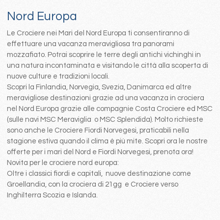
Nord Europa
Le Crociere nei Mari del Nord Europa ti consentiranno di
effettuare una vacanza meravigliosa tra panorami
mozzafiato. Potrai scoprire le terre degli antichi vichinghi in
una natura incontaminata e visitando le città alla scoperta di
nuove culture e tradizioni locali.
Scopri la Finlandia, Norvegia, Svezia, Danimarca ed altre
meravigliose destinazioni grazie ad una vacanza in crociera
nel Nord Europa grazie alle compagnie Costa Crociere ed MSC
(sulle navi MSC Meraviglia o MSC Splendida). Molto richieste
sono anche le Crociere Fiordi Norvegesi, praticabili nella
stagione estiva quando il clima è più mite. Scopri ora le nostre
offerte per i mari del Nord e Fiordi Norvegesi, prenota ora!
Novita per le crociere nord europa:
Oltre i classici fiordi e capitali, nuove destinazione come
Groellandia, con la crociera di 21gg e Crociere verso
Inghilterra Scozia e Islanda.