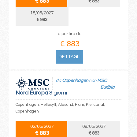
€ 883
€ 883
15/05/2027
€ 993
a partire da
€ 883
DETTAGLI
da
Copenhagen
con
MSC
Euribia
Nord Europa
8 giorni
Copenhagen, Hellesylt, Alesund, Flam, Kiel canal,
Copenhagen
02/05/2027
09/05/2027
€ 883
€ 883