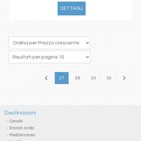
DETTAGLI
3
24
25
26
27
28
29
30
31
3
Destinazioni
Caraibi
Emirati Arabi
Mediterraneo