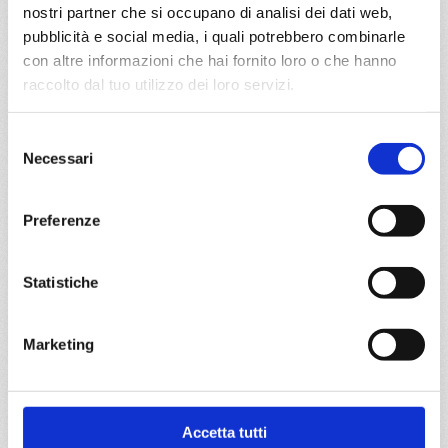
nostri partner che si occupano di analisi dei dati web,
DETTAGLI
pubblicità e social media, i quali potrebbero combinarle
con altre informazioni che hai fornito loro o che hanno
raccolto dal tuo utilizzo dei loro servizi.
da
Kiel
con
MSC Euribia
Nord Europa
8 giorni
Selezione
Necessari
del
Kiel canal, Copenhagen, Hellesylt, Geiranger, Alesund,
consenso
Flam, Kiel canal
Preferenze
16/09/2028
€ 883
Statistiche
a partire da
€ 883
Marketing
DETTAGLI
Accetta tutti