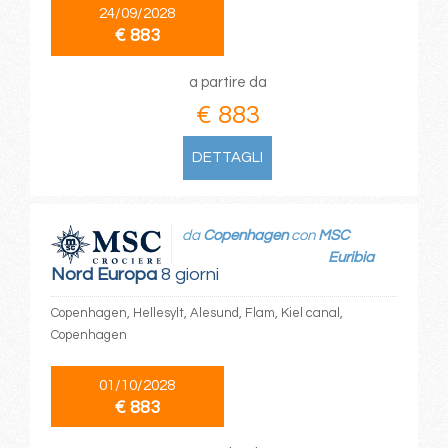
24/09/2028
€ 883
a partire da
€ 883
DETTAGLI
da
Copenhagen
con
MSC
Euribia
Nord Europa
8 giorni
Copenhagen, Hellesylt, Alesund, Flam, Kiel canal,
Copenhagen
01/10/2028
€ 883