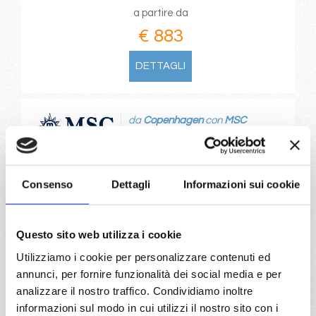
a partire da
€ 883
DETTAGLI
da
Copenhagen
con
MSC
Euribia
Nord Europa
8 giorni
Copenhagen, Hellesylt, Geiranger, Molde Fjord, Flam, Kiel
Consenso
Dettagli
Informazioni sui cookie
canal, Copenhagen
10/09/2028
Questo sito web utilizza i cookie
€ 883
Utilizziamo i cookie per personalizzare contenuti ed
annunci, per fornire funzionalità dei social media e per
a partire da
analizzare il nostro traffico. Condividiamo inoltre
€ 883
informazioni sul modo in cui utilizzi il nostro sito con i