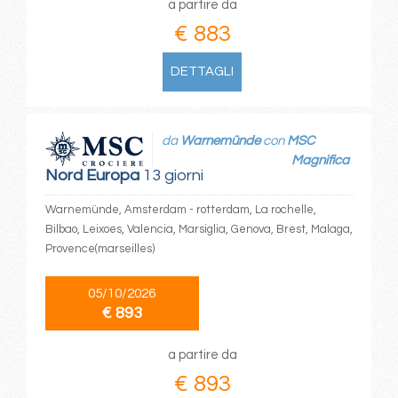
a partire da
€ 883
DETTAGLI
da
Warnemünde
con
MSC
Magnifica
Nord Europa
13 giorni
Warnemünde, Amsterdam - rotterdam, La rochelle,
Bilbao, Leixoes, Valencia, Marsiglia, Genova, Brest, Malaga,
Provence(marseilles)
05/10/2026
€ 893
a partire da
€ 893