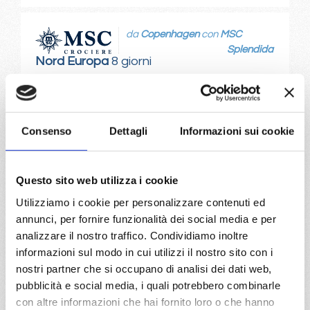
da
Copenhagen
con
MSC
Splendida
Nord Europa
8 giorni
Copenhagen, Warnemünde, Helsinki, Stoccolma, Tallinn,
Copenhagen
Consenso
Dettagli
Informazioni sui cookie
03/06/2028
€ 923
Questo sito web utilizza i cookie
a partire da
Utilizziamo i cookie per personalizzare contenuti ed
€ 923
annunci, per fornire funzionalità dei social media e per
analizzare il nostro traffico. Condividiamo inoltre
DETTAGLI
informazioni sul modo in cui utilizzi il nostro sito con i
nostri partner che si occupano di analisi dei dati web,
pubblicità e social media, i quali potrebbero combinarle
da
Warnemünde
con
MSC
con altre informazioni che hai fornito loro o che hanno
Splendida