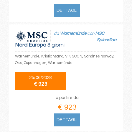
DETTAGLI
da
Warnemünde
con
MSC
Splendida
Nord Europa
8 giorni
Warnemünde, Kristiansand, VIK-SOGN, Sandnes Norway,
Oslo, Copenhagen, Warnemünde
25/06/2028
€ 923
a partire da
€ 923
DETTAGLI