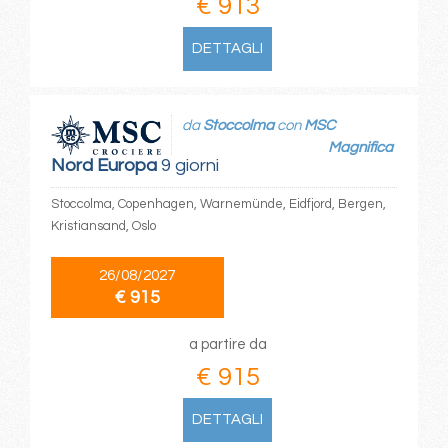
€ 913
DETTAGLI
da
Stoccolma
con
MSC
Magnifica
Nord Europa
9 giorni
Stoccolma, Copenhagen, Warnemünde, Eidfjord, Bergen,
Kristiansand, Oslo
26/08/2027
€ 915
a partire da
€ 915
DETTAGLI