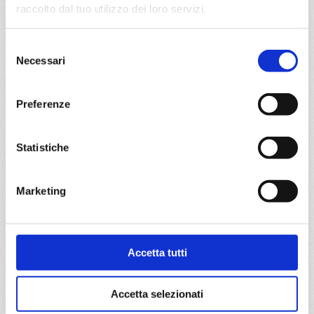
Nord Europa
8 giorni
raccolto dal tuo utilizzo dei loro servizi.
Warnemünde, Helsinki, Stoccolma, Tallinn, Copenhagen,
Selezione
Warnemünde
Necessari
del
consenso
04/06/2028
11/06/2028
€ 923
€ 923
Preferenze
a partire da
Statistiche
€ 923
DETTAGLI
Marketing
da
Stoccolma
con
MSC
Accetta tutti
Splendida
Nord Europa
8 giorni
Accetta selezionati
Stoccolma, Tallinn, Copenhagen, Warnemünde, Helsinki,
Stoccolma