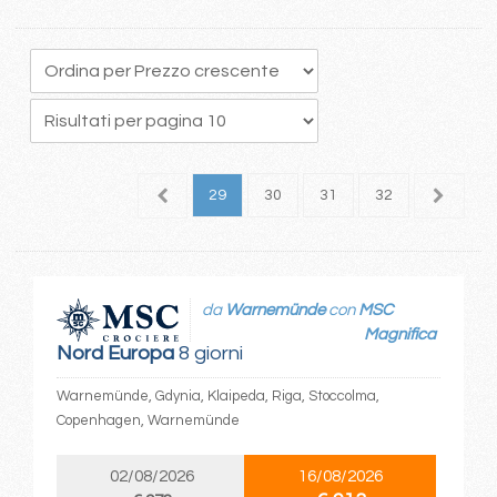
5
26
27
28
29
30
31
32
33
3
da
Warnemünde
con
MSC
Magnifica
Nord Europa
8 giorni
Warnemünde, Gdynia, Klaipeda, Riga, Stoccolma,
Copenhagen, Warnemünde
02/08/2026
16/08/2026