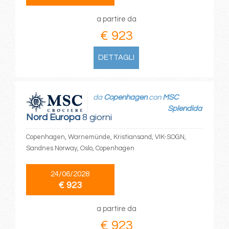
a partire da
€ 923
DETTAGLI
da
Copenhagen
con
MSC
Splendida
Nord Europa
8 giorni
Copenhagen, Warnemünde, Kristiansand, VIK-SOGN,
Sandnes Norway, Oslo, Copenhagen
24/06/2028
€ 923
a partire da
€ 923