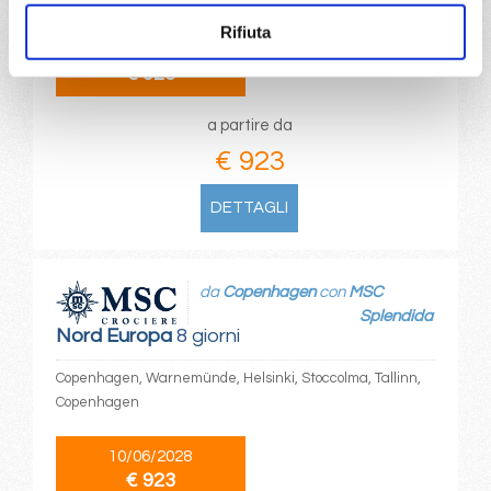
Rifiuta
07/06/2028
€ 923
a partire da
€ 923
DETTAGLI
da
Copenhagen
con
MSC
Splendida
Nord Europa
8 giorni
Copenhagen, Warnemünde, Helsinki, Stoccolma, Tallinn,
Copenhagen
10/06/2028
€ 923