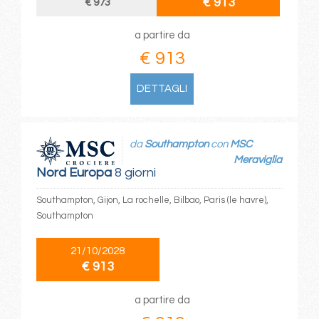
€ 913
€ 973
a partire da
€ 913
DETTAGLI
da
Southampton
con
MSC
Meraviglia
Nord Europa
8 giorni
Southampton, Gijon, La rochelle, Bilbao, Paris (le havre),
Southampton
21/10/2028
€ 913
a partire da