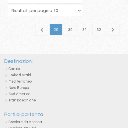
5
26
27
28
29
30
31
32
33
3
Destinazioni
Caraibi
Emirati Arabi
Mediterraneo
Nord Europa
Sud America
Transoceaniche
Porti di partenza
Crociere da Ancona