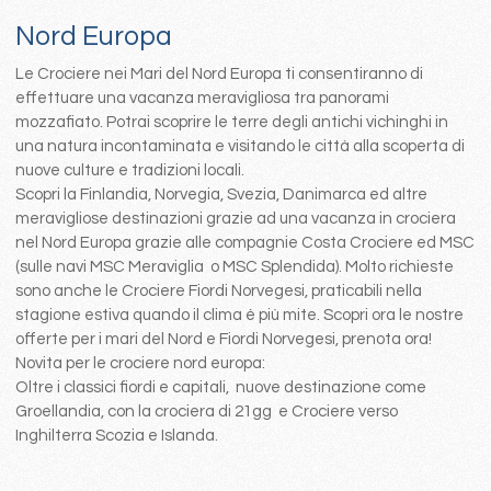
Nord Europa
Le Crociere nei Mari del Nord Europa ti consentiranno di
effettuare una vacanza meravigliosa tra panorami
mozzafiato. Potrai scoprire le terre degli antichi vichinghi in
una natura incontaminata e visitando le città alla scoperta di
nuove culture e tradizioni locali.
Scopri la Finlandia, Norvegia, Svezia, Danimarca ed altre
meravigliose destinazioni grazie ad una vacanza in crociera
nel Nord Europa grazie alle compagnie Costa Crociere ed MSC
(sulle navi MSC Meraviglia o MSC Splendida). Molto richieste
sono anche le Crociere Fiordi Norvegesi, praticabili nella
stagione estiva quando il clima è più mite. Scopri ora le nostre
offerte per i mari del Nord e Fiordi Norvegesi, prenota ora!
Novita per le crociere nord europa:
Oltre i classici fiordi e capitali, nuove destinazione come
Groellandia, con la crociera di 21gg e Crociere verso
Inghilterra Scozia e Islanda.