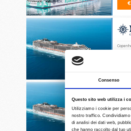
€
Copenha
17/
€
Consenso
Questo sito web utilizza i c
Utilizziamo i cookie per perso
Warnemü
nostro traffico. Condividiamo 
di analisi dei dati web, pubbl
18/
che hanno raccolto dal tuo uti