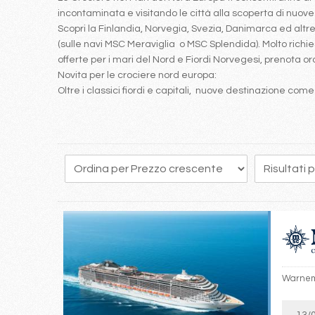
incontaminata e visitando le città alla scoperta di nuove c
Scopri la Finlandia, Norvegia, Svezia, Danimarca ed alt
(sulle navi MSC Meraviglia o MSC Splendida). Molto richies
offerte per i mari del Nord e Fiordi Norvegesi, prenota or
Novita per le crociere nord europa:
Oltre i classici fiordi e capitali, nuove destinazione com
12
13
14
15
16
17
18
19
20
Warnemü