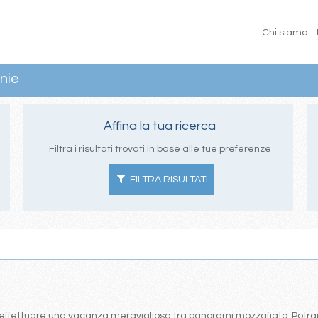
Chi siamo
nie
Affina la tua ricerca
Filtra i risultati trovati in base alle tue preferenze
FILTRA RISULTATI
effettuare una vacanza meravigliosa tra panorami mozzafiato. Potrai s