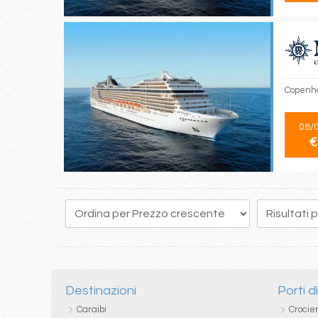
Copenha
08/
€
12
13
14
15
16
17
18
19
20
Destinazioni
Porti d
Caraibi
Crocie