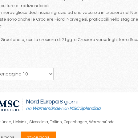
ulture e tradizioni locali.
re meravigliose destinazioni grazie ad una vacanza in crociera nel 
te sono anche le Crociere Fiordi Norvegesi, praticabili nella stagione 
a!
e Groellandia, con la crociera di 21gg e Crociere verso Inghilterra Sco
21
22
23
24
25
26
27
28
29
Nord Europa
8 giorni
da
Warnemünde
con
MSC Splendida
nde, Helsinki, Stoccolma, Tallinn, Copenhagen, Warnemünde