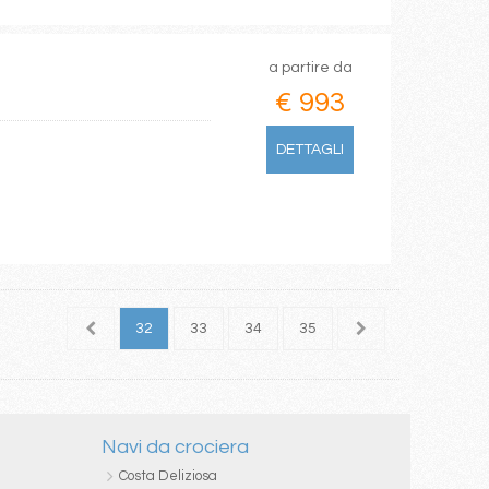
a partire da
€ 993
DETTAGLI
30
31
32
33
34
35
36
37
38
Navi da crociera
Costa Deliziosa