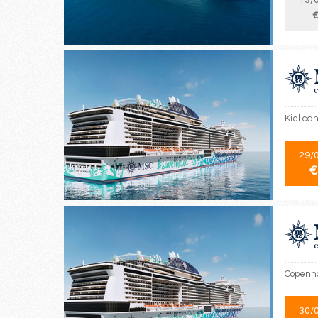
13/
€
Kiel can
29/
€
Copenha
30/