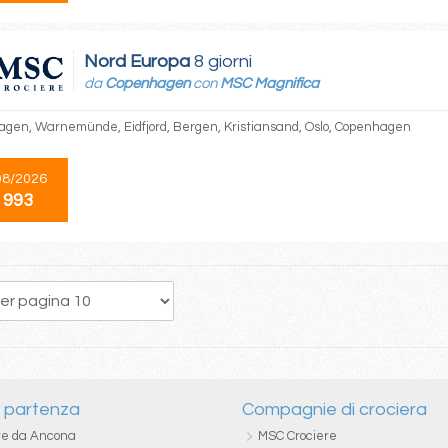
Nord Europa
8 giorni
da
Copenhagen
con
MSC Magnifica
gen, Warnemünde, Eidfjord, Bergen, Kristiansand, Oslo, Copenhagen
08/2026
 993
21
22
23
24
25
26
27
28
29
i partenza
Compagnie di crociera
re da Ancona
MSC Crociere