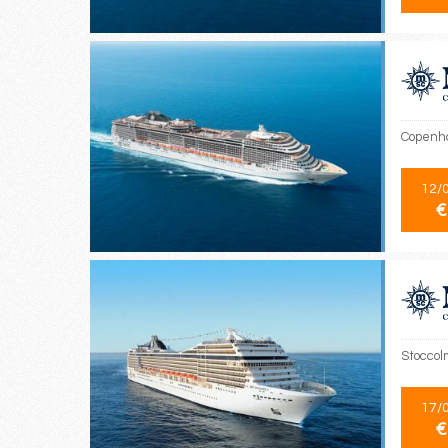
Copenha
12/
€
Stoccol
17/
€