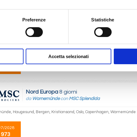
 973
Preferenze
Statistiche
Nord Europa
8 giorni
da
Copenhagen
con
MSC Splendida
gen, Warnemünde, Haugesund, Bergen, Kristiansand, Oslo, Copenhagen
Accetta selezionati
07/2028
 973
Nord Europa
8 giorni
da
Warnemünde
con
MSC Splendida
ünde, Haugesund, Bergen, Kristiansand, Oslo, Copenhagen, Warnemünde
07/2028
 973