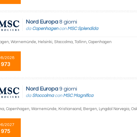
Nord Europa
8 giorni
da
Copenhagen
con
MSC Splendida
gen, Warnemünde, Helsinki, Stoccolma, Tallinn, Copenhagen
08/2028
 973
Nord Europa
9 giorni
da
Stoccolma
con
MSC Magnifica
ma, Copenhagen, Warnemünde, Kristiansand, Bergen, Lyngdal Norvegia, Osl
06/2027
 975