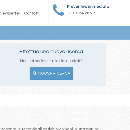
Preventivo immediato
+39 0184 268193
Newsletter
Contatti
Effettua una nuova ricerca
Non sei soddissfatto dei risultati?
NUOVA RICERCA
coprire le terre degli antichi vichinghi in una natura