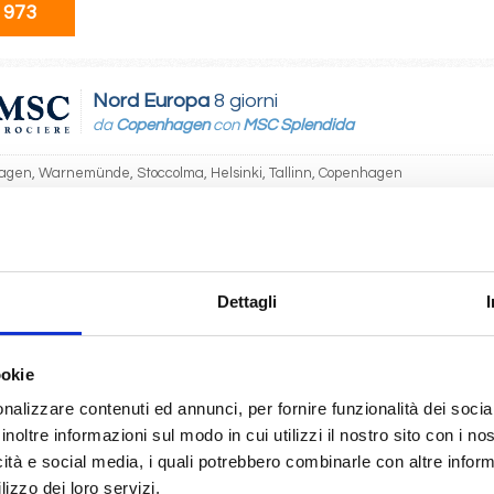
 973
Nord Europa
8 giorni
da
Copenhagen
con
MSC Splendida
gen, Warnemünde, Stoccolma, Helsinki, Tallinn, Copenhagen
06/2028
 973
Dettagli
Nord Europa
8 giorni
da
Warnemünde
con
MSC Splendida
ookie
nalizzare contenuti ed annunci, per fornire funzionalità dei socia
nde, Stoccolma, Helsinki, Tallinn, Copenhagen, Warnemünde
inoltre informazioni sul modo in cui utilizzi il nostro sito con i n
icità e social media, i quali potrebbero combinarle con altre inform
06/2028
lizzo dei loro servizi.