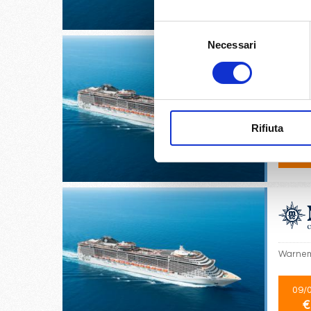
€
Selezione
Necessari
del
consenso
Copenha
Rifiuta
08/
€
Warnem
09/
€