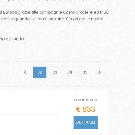
Nord Europa grazie alle compagnie Costa Crociere ed MSC
estiva quando il clima è più mite. Scopri ora le nostre
zia e Islanda.
30
31
32
33
34
35
36
37
38
a partire da
€ 833
DETTAGLI