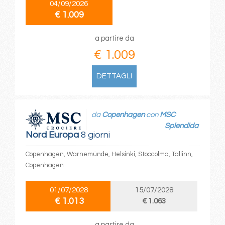
04/09/2026
€ 1.009
a partire da
€ 1.009
DETTAGLI
da
Copenhagen
con
MSC
Splendida
Nord Europa
8 giorni
Copenhagen, Warnemünde, Helsinki, Stoccolma, Tallinn,
Copenhagen
01/07/2028
15/07/2028
€ 1.013
€ 1.063
a partire da