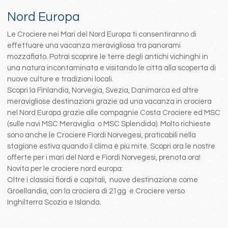
Nord Europa
Le Crociere nei Mari del Nord Europa ti consentiranno di
effettuare una vacanza meravigliosa tra panorami
mozzafiato. Potrai scoprire le terre degli antichi vichinghi in
una natura incontaminata e visitando le città alla scoperta di
nuove culture e tradizioni locali.
Scopri la Finlandia, Norvegia, Svezia, Danimarca ed altre
meravigliose destinazioni grazie ad una vacanza in crociera
nel Nord Europa grazie alle compagnie Costa Crociere ed MSC
(sulle navi MSC Meraviglia o MSC Splendida). Molto richieste
sono anche le Crociere Fiordi Norvegesi, praticabili nella
stagione estiva quando il clima è più mite. Scopri ora le nostre
offerte per i mari del Nord e Fiordi Norvegesi, prenota ora!
Novita per le crociere nord europa:
Oltre i classici fiordi e capitali, nuove destinazione come
Groellandia, con la crociera di 21gg e Crociere verso
Inghilterra Scozia e Islanda.