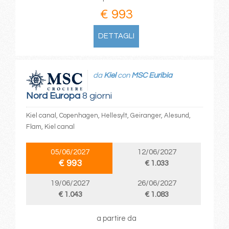
€ 993
DETTAGLI
da
Kiel
con
MSC Euribia
Nord Europa
8 giorni
Kiel canal, Copenhagen, Hellesylt, Geiranger, Alesund,
Flam, Kiel canal
05/06/2027
12/06/2027
€ 993
€ 1.033
19/06/2027
26/06/2027
€ 1.043
€ 1.083
a partire da