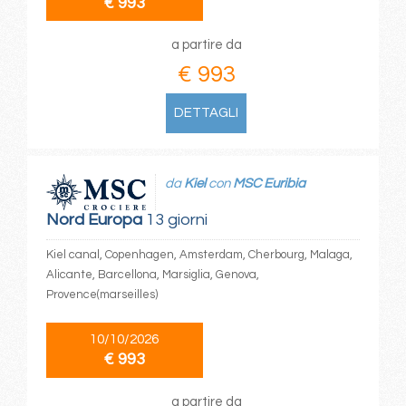
€ 993
a partire da
€ 993
DETTAGLI
da
Kiel
con
MSC Euribia
Nord Europa
13 giorni
Kiel canal, Copenhagen, Amsterdam, Cherbourg, Malaga,
Alicante, Barcellona, Marsiglia, Genova,
Provence(marseilles)
10/10/2026
€ 993
a partire da