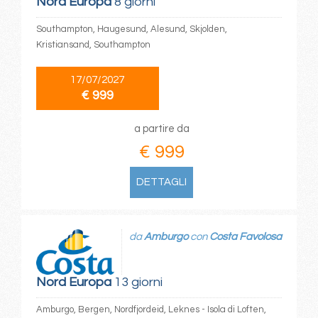
Nord Europa
8 giorni
Southampton, Haugesund, Alesund, Skjolden,
Kristiansand, Southampton
17/07/2027
€ 999
a partire da
€ 999
DETTAGLI
da
Amburgo
con
Costa Favolosa
Nord Europa
13 giorni
Amburgo, Bergen, Nordfjordeid, Leknes - Isola di Loften,