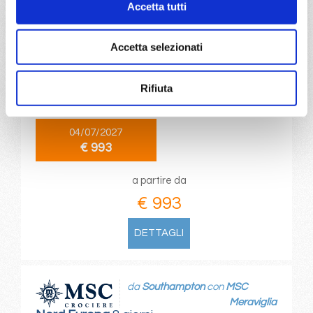
Accetta tutti
da
Warnemünde
con
MSC
Magnifica
Accetta selezionati
Nord Europa
8 giorni
Warnemünde, Stavanger, Bergen, Kristiansand, Oslo,
Rifiuta
Copenhagen, Warnemünde
04/07/2027
€ 993
a partire da
€ 993
DETTAGLI
da
Southampton
con
MSC
Meraviglia