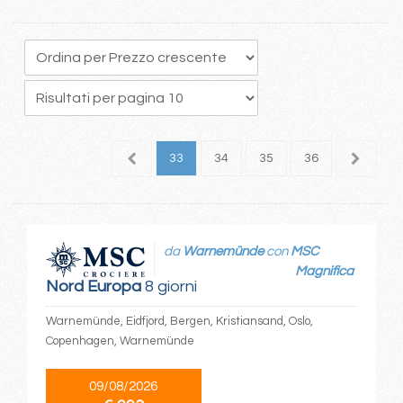
9
30
31
32
33
34
35
36
37
3
da
Warnemünde
con
MSC
Magnifica
Nord Europa
8 giorni
Warnemünde, Eidfjord, Bergen, Kristiansand, Oslo,
Copenhagen, Warnemünde
09/08/2026