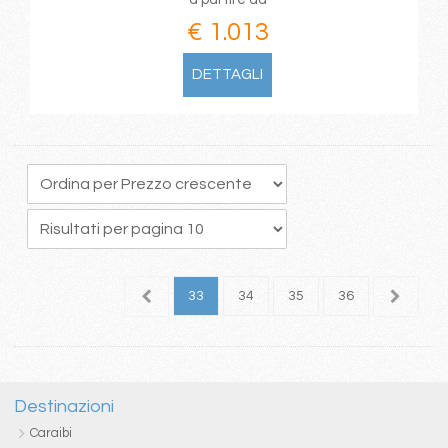
€ 1.013
DETTAGLI
9
30
31
32
33
34
35
36
37
3
Destinazioni
Caraibi