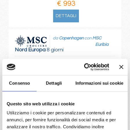
€ 993
DETTAGLI
da
Copenhagen
con
MSC
Euribia
Nord Europa
8 giorni
Copenhagen, Hellesylt, Geiranger, Alesund, Flam, Kiel
canal, Copenhagen
06/06/2027
13/06/2027
Consenso
Dettagli
Informazioni sui cookie
€ 993
€ 1.033
20/06/2027
27/06/2027
Questo sito web utilizza i cookie
€ 1.043
€ 1.083
Utilizziamo i cookie per personalizzare contenuti ed
annunci, per fornire funzionalità dei social media e per
a partire da
analizzare il nostro traffico. Condividiamo inoltre
€ 993