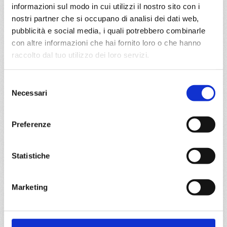
informazioni sul modo in cui utilizzi il nostro sito con i
nostri partner che si occupano di analisi dei dati web,
DETTAGLI
pubblicità e social media, i quali potrebbero combinarle
con altre informazioni che hai fornito loro o che hanno
raccolto dal tuo utilizzo dei loro servizi.
da
Copenhagen
con
MSC
Magnifica
Nord Europa
8 giorni
Selezione
Necessari
del
Copenhagen, Warnemünde, Stavanger, Bergen,
consenso
Kristiansand, Oslo, Copenhagen
Preferenze
03/07/2027
€ 993
Statistiche
a partire da
€ 993
Marketing
DETTAGLI