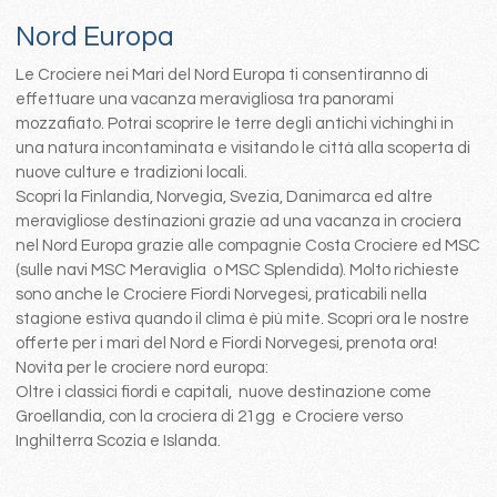
Nord Europa
Le Crociere nei Mari del Nord Europa ti consentiranno di
effettuare una vacanza meravigliosa tra panorami
mozzafiato. Potrai scoprire le terre degli antichi vichinghi in
una natura incontaminata e visitando le città alla scoperta di
nuove culture e tradizioni locali.
Scopri la Finlandia, Norvegia, Svezia, Danimarca ed altre
meravigliose destinazioni grazie ad una vacanza in crociera
nel Nord Europa grazie alle compagnie Costa Crociere ed MSC
(sulle navi MSC Meraviglia o MSC Splendida). Molto richieste
sono anche le Crociere Fiordi Norvegesi, praticabili nella
stagione estiva quando il clima è più mite. Scopri ora le nostre
offerte per i mari del Nord e Fiordi Norvegesi, prenota ora!
Novita per le crociere nord europa:
Oltre i classici fiordi e capitali, nuove destinazione come
Groellandia, con la crociera di 21gg e Crociere verso
Inghilterra Scozia e Islanda.