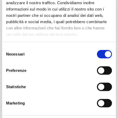
analizzare il nostro traffico. Condividiamo inoltre
€ 1.023
informazioni sul modo in cui utilizzi il nostro sito con i
nostri partner che si occupano di analisi dei dati web,
DETTAGLI
pubblicità e social media, i quali potrebbero combinarle
con altre informazioni che hai fornito loro o che hanno
raccolto dal tuo utilizzo dei loro servizi.
da
Copenhagen
con
MSC
Euribia
Selezione
Nord Europa
8 giorni
Necessari
del
Copenhagen, Hellesylt, Geiranger, Alesund, Flam, Kiel
consenso
canal, Copenhagen
Preferenze
04/06/2028
18/06/2028
€ 1.023
€ 1.023
Statistiche
25/06/2028
€ 1.073
Marketing
a partire da