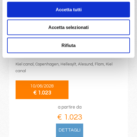
€ 1.023
Accetta tutti
DETTAGLI
Accetta selezionati
da
Kiel
con
MSC Euribia
Rifiuta
Nord Europa
8 giorni
Kiel canal, Copenhagen, Hellesylt, Alesund, Flam, Kiel
canal
10/06/2028
€ 1.023
a partire da
€ 1.023
DETTAGLI