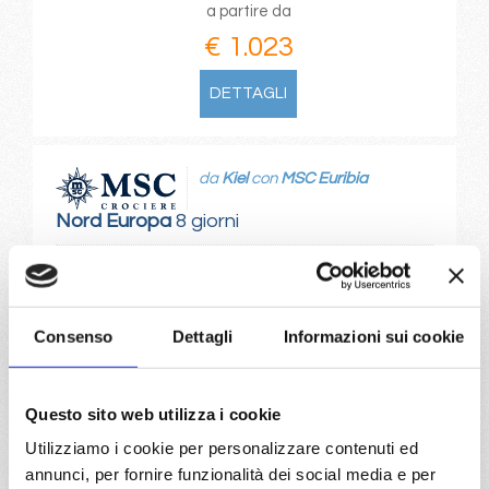
a partire da
€ 1.023
DETTAGLI
da
Kiel
con
MSC Euribia
Nord Europa
8 giorni
Kiel canal, Copenhagen, Hellesylt, Geiranger, Alesund,
Flam, Kiel canal
Consenso
Dettagli
Informazioni sui cookie
03/06/2028
17/06/2028
€ 1.023
€ 1.023
24/06/2028
Questo sito web utilizza i cookie
€ 1.073
Utilizziamo i cookie per personalizzare contenuti ed
annunci, per fornire funzionalità dei social media e per
a partire da