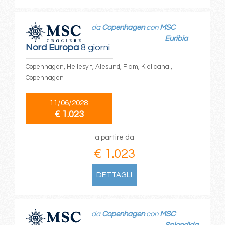
da
Copenhagen
con
MSC
Euribia
Nord Europa
8 giorni
Copenhagen, Hellesylt, Alesund, Flam, Kiel canal,
Copenhagen
11/06/2028
€ 1.023
a partire da
€ 1.023
DETTAGLI
da
Copenhagen
con
MSC