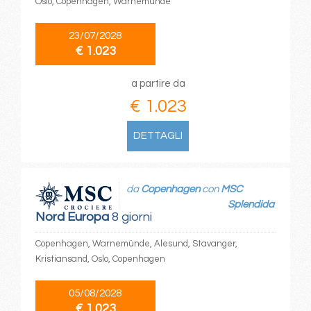
Oslo, Copenhagen, Warnemünde
23/07/2028
€ 1.023
a partire da
€ 1.023
DETTAGLI
da
Copenhagen
con
MSC
Splendida
Nord Europa
8 giorni
Copenhagen, Warnemünde, Alesund, Stavanger,
Kristiansand, Oslo, Copenhagen
05/08/2028
€ 1.023