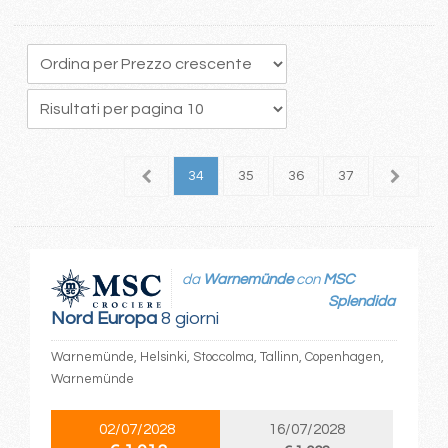
0
31
32
33
34
35
36
37
38
3
da
Warnemünde
con
MSC
Splendida
Nord Europa
8 giorni
Warnemünde, Helsinki, Stoccolma, Tallinn, Copenhagen,
Warnemünde
02/07/2028
16/07/2028