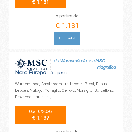
€ 1.131
a partire da
€ 1.131
DETTAGLI
da
Warnemünde
con
MSC
Magnifica
Nord Europa
15 giorni
Warnemünde, Amsterdam - rotterdam, Brest, Bilbao,
Leixoes, Malaga, Marsiglia, Genova, Marsiglia, Barcellona,
Provence(marseilles)
05/10/2026
€ 1.137
a partire da