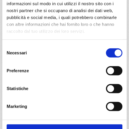
informazioni sul modo in cui utilizzi il nostro sito con i
DETTAGLI
nostri partner che si occupano di analisi dei dati web,
pubblicità e social media, i quali potrebbero combinarle
con altre informazioni che hai fornito loro o che hanno
da
Copenhagen
con
MSC
raccolto dal tuo utilizzo dei loro servizi.
Euribia
Nord Europa
8 giorni
Selezione
Copenhagen, Hellesylt, Alesund, Flam, Kiel canal,
Necessari
del
Copenhagen
consenso
Preferenze
09/07/2028
€ 1.123
Statistiche
a partire da
€ 1.123
Marketing
DETTAGLI