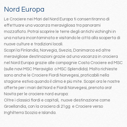
Nord Europa
Le Crociere nei Mari del Nord Europa ti consentiranno di
effettuare una vacanza meravigliosa tra panorami
mozzafiato. Potrai scoprire le terre degli antichi vichinghi in
una natura incontaminata e visitando le città alla scoperta di
nuove culture e tradizioni locali.
Scopri la Finlandia, Norvegia, Svezia, Danimarca ed altre
meravigliose destinazioni grazie ad una vacanza in crociera
nel Nord Europa grazie alle compagnie Costa Crociere ed MSC
(sulle navi MSC Meraviglia o MSC Splendida). Molto richieste
sono anche le Crociere Fiordi Norvegesi, praticabili nella
stagione estiva quando il clima è più mite. Scopri ora le nostre
offerte per i mari del Nord e Fiordi Norvegesi, prenota ora!
Novita per le crociere nord europa:
Oltre i classici fiordi e capitali, nuove destinazione come
Groellandia, con la crociera di 21gg e Crociere verso
Inghilterra Scozia e Islanda.