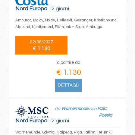
Nord Europa
12 giorni
Amburgo, Maloy, Molde, Hellesylt, Geiranger, Kristiansund,
Alesund, Nordfjordeid, Flam, Vik – Sogn, Amburgo
02/08/2027
€ 1.130
a partire da
€ 1.130
DETTAGLI
da
Warnemünde
con
MSC
Poesia
Nord Europa
12 giorni
Warnemünde, Gdynia, Klaipeda, Riga, Tallinn, Helsinki,