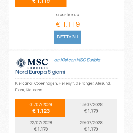
€ 1.119
a partire da
€ 1.119
DETTAGLI
da
Kiel
con
MSC Euribia
Nord Europa
8 giorni
Kiel canal, Copenhagen, Hellesylt, Geiranger, Alesund,
Flam, Kiel canal
01/07/2028
15/07/2028
€ 1.123
€ 1.173
22/07/2028
29/07/2028
€ 1.173
€ 1.173