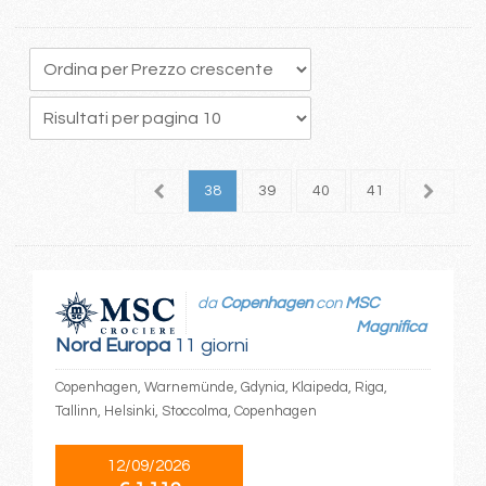
4
35
36
37
38
39
40
41
42
4
da
Copenhagen
con
MSC
Magnifica
Nord Europa
11 giorni
Copenhagen, Warnemünde, Gdynia, Klaipeda, Riga,
Tallinn, Helsinki, Stoccolma, Copenhagen
12/09/2026