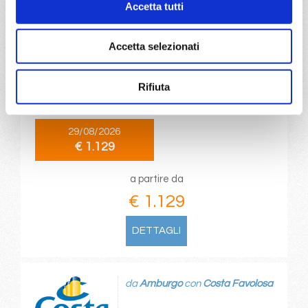
Accetta tutti
da
Copenhagen
con
Costa
Diadema
Accetta selezionati
Nord Europa
8 giorni
Copenhagen, Hellesylt , Geiranger , Alesund, Stavanger,
Rifiuta
Kiel, Copenhagen
29/08/2026
€ 1.129
a partire da
€ 1.129
DETTAGLI
da
Amburgo
con
Costa Favolosa