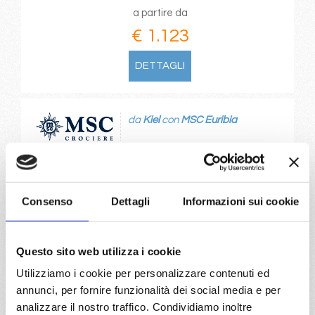
a partire da
€ 1.123
DETTAGLI
da
Kiel
con
MSC Euribia
Nord Europa
8 giorni
Kiel canal, Copenhagen, Hellesylt, Alesund, Flam, Kiel
canal
Consenso
Dettagli
Informazioni sui cookie
08/07/2028
€ 1.123
Questo sito web utilizza i cookie
Utilizziamo i cookie per personalizzare contenuti ed
a partire da
annunci, per fornire funzionalità dei social media e per
€ 1.123
analizzare il nostro traffico. Condividiamo inoltre