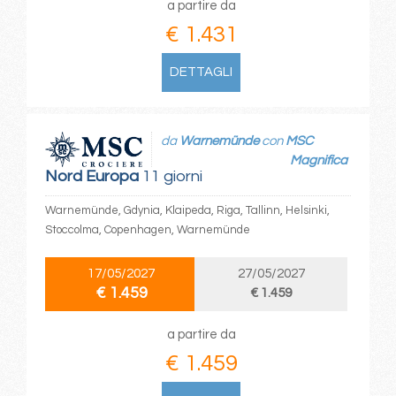
a partire da
€ 1.431
DETTAGLI
da
Warnemünde
con
MSC
Magnifica
Nord Europa
11 giorni
Warnemünde, Gdynia, Klaipeda, Riga, Tallinn, Helsinki,
Stoccolma, Copenhagen, Warnemünde
17/05/2027
27/05/2027
€ 1.459
€ 1.459
a partire da
€ 1.459