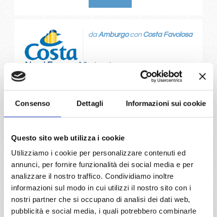
da
Amburgo
con
Costa Favolosa
Nord Europa
10 giorni
Amburgo, Mayreau, Hellesylt , Nordfjordeid, Vik I Sogn,
Flam, Haugesund , Amburgo
Consenso
Dettagli
Informazioni sui cookie
25/08/2026
€ 1.419
Questo sito web utilizza i cookie
a partire da
Utilizziamo i cookie per personalizzare contenuti ed
annunci, per fornire funzionalità dei social media e per
€ 1.419
analizzare il nostro traffico. Condividiamo inoltre
informazioni sul modo in cui utilizzi il nostro sito con i
DETTAGLI
nostri partner che si occupano di analisi dei dati web,
pubblicità e social media, i quali potrebbero combinarle