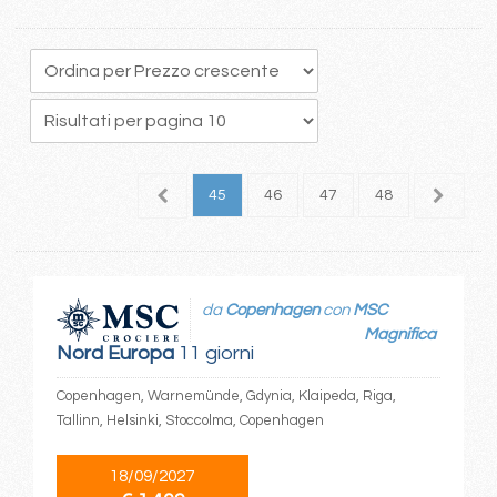
1
42
43
44
45
46
47
48
49
5
da
Copenhagen
con
MSC
Magnifica
Nord Europa
11 giorni
Copenhagen, Warnemünde, Gdynia, Klaipeda, Riga,
Tallinn, Helsinki, Stoccolma, Copenhagen
18/09/2027