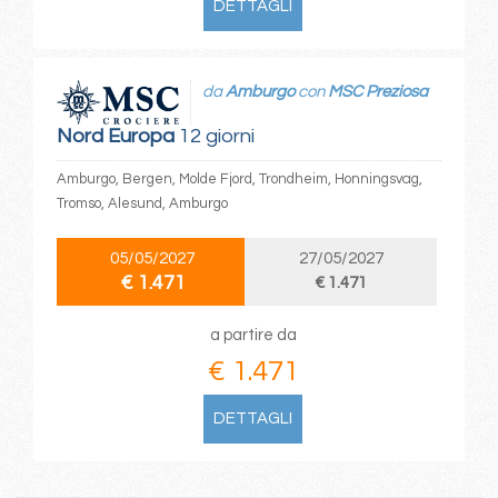
DETTAGLI
da
Amburgo
con
MSC Preziosa
Nord Europa
12 giorni
Amburgo, Bergen, Molde Fjord, Trondheim, Honningsvag,
Tromso, Alesund, Amburgo
05/05/2027
27/05/2027
€ 1.471
€ 1.471
a partire da
€ 1.471
DETTAGLI