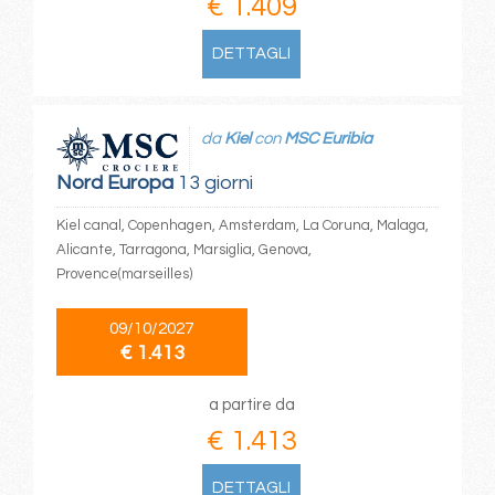
€ 1.409
DETTAGLI
da
Kiel
con
MSC Euribia
Nord Europa
13 giorni
Kiel canal, Copenhagen, Amsterdam, La Coruna, Malaga,
Alicante, Tarragona, Marsiglia, Genova,
Provence(marseilles)
09/10/2027
€ 1.413
a partire da
€ 1.413
DETTAGLI