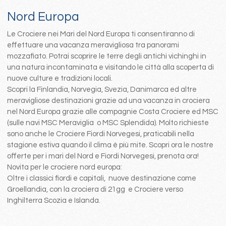
Nord Europa
Le Crociere nei Mari del Nord Europa ti consentiranno di
effettuare una vacanza meravigliosa tra panorami
mozzafiato. Potrai scoprire le terre degli antichi vichinghi in
una natura incontaminata e visitando le città alla scoperta di
nuove culture e tradizioni locali.
Scopri la Finlandia, Norvegia, Svezia, Danimarca ed altre
meravigliose destinazioni grazie ad una vacanza in crociera
nel Nord Europa grazie alle compagnie Costa Crociere ed MSC
(sulle navi MSC Meraviglia o MSC Splendida). Molto richieste
sono anche le Crociere Fiordi Norvegesi, praticabili nella
stagione estiva quando il clima è più mite. Scopri ora le nostre
offerte per i mari del Nord e Fiordi Norvegesi, prenota ora!
Novita per le crociere nord europa:
Oltre i classici fiordi e capitali, nuove destinazione come
Groellandia, con la crociera di 21gg e Crociere verso
Inghilterra Scozia e Islanda.