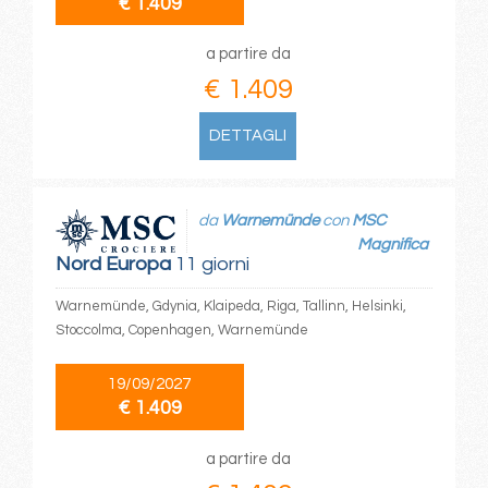
€ 1.409
a partire da
€ 1.409
DETTAGLI
da
Warnemünde
con
MSC
Magnifica
Nord Europa
11 giorni
Warnemünde, Gdynia, Klaipeda, Riga, Tallinn, Helsinki,
Stoccolma, Copenhagen, Warnemünde
19/09/2027
€ 1.409
a partire da