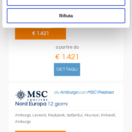
Amburgo, Lerwick, Reykjavik, Isafjordur, Akureyri, Kirkwall,
Amburgo
Rifiuta
14/05/2028
€ 1.421
a partire da
€ 1.421
DETTAGLI
da
Amburgo
con
MSC Preziosa
Nord Europa
12 giorni
Amburgo, Lerwick, Reykjavik, Isafjordur, Akureyri, Kirkwall,
Amburgo