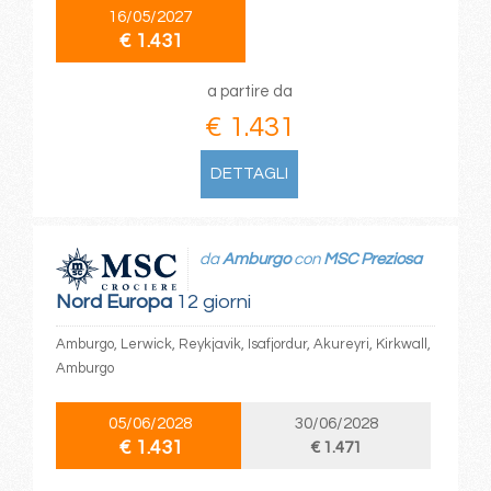
16/05/2027
€ 1.431
a partire da
€ 1.431
DETTAGLI
da
Amburgo
con
MSC Preziosa
Nord Europa
12 giorni
Amburgo, Lerwick, Reykjavik, Isafjordur, Akureyri, Kirkwall,
Amburgo
05/06/2028
30/06/2028
€ 1.431
€ 1.471