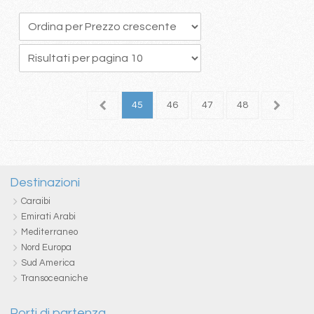
1
42
43
44
45
46
47
48
49
5
Destinazioni
Caraibi
Emirati Arabi
Mediterraneo
Nord Europa
Sud America
Transoceaniche
Porti di partenza