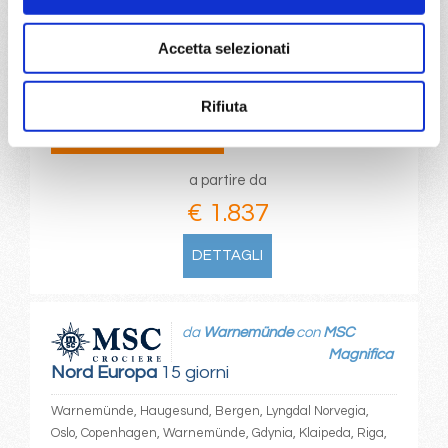
Copenhagen, Warnemünde, Haugesund, Bergen, Lyngdal
Norvegia, Oslo, Copenhagen, Warnemünde, Gdynia,
Accetta selezionati
Klaipeda, Riga, Stoccolma, Copenhagen
Rifiuta
05/06/2027
€ 1.837
a partire da
€ 1.837
DETTAGLI
da
Warnemünde
con
MSC
Magnifica
Nord Europa
15 giorni
Warnemünde, Haugesund, Bergen, Lyngdal Norvegia,
Oslo, Copenhagen, Warnemünde, Gdynia, Klaipeda, Riga,