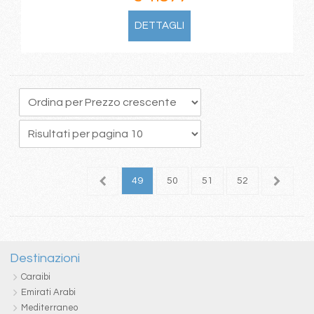
DETTAGLI
5
46
47
48
49
50
51
52
53
Destinazioni
Caraibi
Emirati Arabi
Mediterraneo