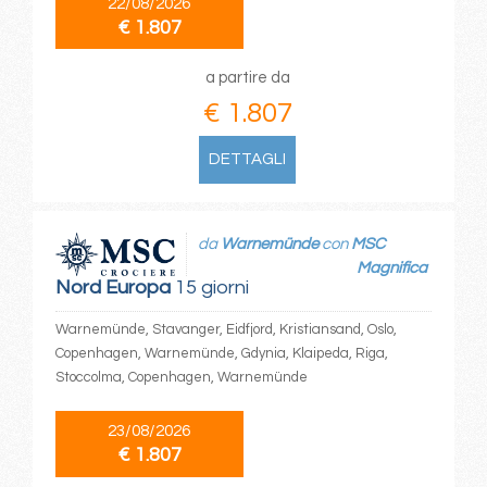
22/08/2026
€ 1.807
a partire da
€ 1.807
DETTAGLI
da
Warnemünde
con
MSC
Magnifica
Nord Europa
15 giorni
Warnemünde, Stavanger, Eidfjord, Kristiansand, Oslo,
Copenhagen, Warnemünde, Gdynia, Klaipeda, Riga,
Stoccolma, Copenhagen, Warnemünde
23/08/2026
€ 1.807