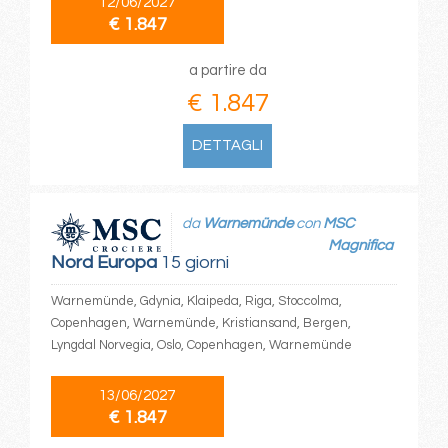
12/06/2027
€ 1.847
a partire da
€ 1.847
DETTAGLI
da
Warnemünde
con
MSC
Magnifica
Nord Europa
15 giorni
Warnemünde, Gdynia, Klaipeda, Riga, Stoccolma,
Copenhagen, Warnemünde, Kristiansand, Bergen,
Lyngdal Norvegia, Oslo, Copenhagen, Warnemünde
13/06/2027
€ 1.847