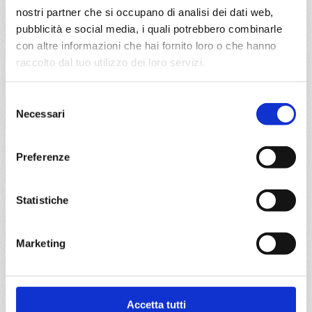
nostri partner che si occupano di analisi dei dati web,
da
Amburgo
con
MSC Preziosa
pubblicità e social media, i quali potrebbero combinarle
Nord Europa
13 giorni
con altre informazioni che hai fornito loro o che hanno
raccolto dal tuo utilizzo dei loro servizi.
Amburgo, Alesund, Honningsvag, Tromso, Molde Fjord,
Trondheim, Bergen, Kristiansand, Amburgo
Selezione
Necessari
del
31/08/2027
€ 1.823
consenso
Preferenze
a partire da
€ 1.823
Statistiche
DETTAGLI
Marketing
da
Copenhagen
con
MSC
Magnifica
Nord Europa
15 giorni
Accetta tutti