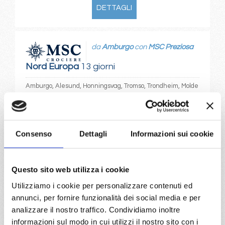
DETTAGLI
da
Amburgo
con
MSC Preziosa
Nord Europa
13 giorni
Amburgo, Alesund, Honningsvag, Tromso, Trondheim, Molde
Fjord, Bergen, Kristiansand, Amburgo
13/07/2027
€ 1.823
Consenso
Dettagli
Informazioni sui cookie
a partire da
Questo sito web utilizza i cookie
€ 1.823
Utilizziamo i cookie per personalizzare contenuti ed
DETTAGLI
annunci, per fornire funzionalità dei social media e per
analizzare il nostro traffico. Condividiamo inoltre
informazioni sul modo in cui utilizzi il nostro sito con i