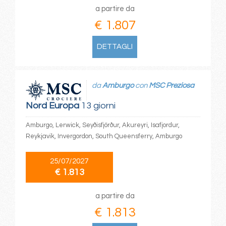
a partire da
€ 1.807
DETTAGLI
da
Amburgo
con
MSC Preziosa
Nord Europa
13 giorni
Amburgo, Lerwick, Seyðisfjörður, Akureyri, Isafjordur,
Reykjavik, Invergordon, South Queensferry, Amburgo
25/07/2027
€ 1.813
a partire da
€ 1.813