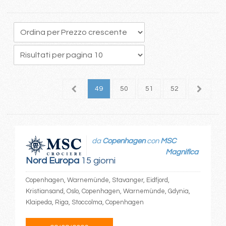
5
46
47
48
49
50
51
52
53
da
Copenhagen
con
MSC
Magnifica
Nord Europa
15 giorni
Copenhagen, Warnemünde, Stavanger, Eidfjord,
Kristiansand, Oslo, Copenhagen, Warnemünde, Gdynia,
Klaipeda, Riga, Stoccolma, Copenhagen