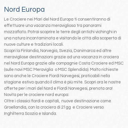
Nord Europa
Le Crociere nei Mari del Nord Europa ti consentiranno di
effettuare una vacanza meravigliosa tra panorami
mozzafiato. Potrai scoprire le terre degli antichi vichinghi in
una natura incontaminata e visitando le città alla scoperta di
nuove culture e tradizioni locali.
Scopri la Finlandia, Norvegia, Svezia, Danimarca ed altre
meravigliose destinazioni grazie ad una vacanza in crociera
nel Nord Europa grazie alle compagnie Costa Crociere ed MSC
(sulle navi MSC Meraviglia o MSC Splendida). Molto richieste
sono anche le Crociere Fiordi Norvegesi, praticabili nella
stagione estiva quando il clima è più mite. Scopri ora le nostre
offerte per i mari del Nord e Fiordi Norvegesi, prenota ora!
Novita per le crociere nord europa:
Oltre i classici fiordi e capitali, nuove destinazione come
Groellandia, con la crociera di 21gg e Crociere verso
Inghilterra Scozia e Islanda.