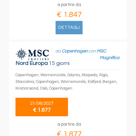
a partire da
€ 1.847
DETTAGLI
da
Copenhagen
con
MSC
Magnifica
Nord Europa
15 giorni
Copenhagen, Warnemünde, Gdynia, Klaipeda, Riga,
Stoccolma, Copenhagen, Warnemünde, Eidfjord, Bergen,
Kristiansand, Oslo, Copenhagen
21/08/2027
€ 1.877
a partire da
€ 1.877