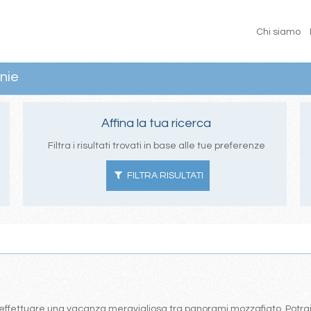
Chi siamo
nie
Affina la tua ricerca
Filtra i risultati trovati in base alle tue preferenze
FILTRA RISULTATI
effettuare una vacanza meravigliosa tra panorami mozzafiato. Potrai s