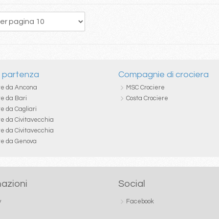
39
40
41
42
43
44
45
46
47
i partenza
Compagnie di crociera
re da Ancona
MSC Crociere
re da Bari
Costa Crociere
e da Cagliari
re da Civitavecchia
re da Civitavecchia
re da Genova
azioni
Social
y
Facebook