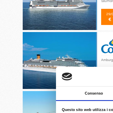
Southa
29/
€ 
Amburgo
15/
€ 
Consenso
Questo sito web utilizza i c