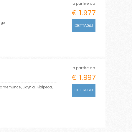
a partire da
€ 1.977
rgo
DETTAGLI
a partire da
€ 1.997
arnemünde, Gdynia, Klaipeda,
DETTAGLI