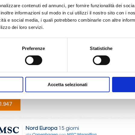
gen, Warnemünde, Gdynia, Klaipeda, Riga, Stoccolma, Copenhagen, Warn
nalizzare contenuti ed annunci, per fornire funzionalità dei socia
nsand, Oslo, Copenhagen
inoltre informazioni sul modo in cui utilizzi il nostro sito con i n
icità e social media, i quali potrebbero combinarle con altre inform
06/2027
lizzo dei loro servizi.
1.947
Preferenze
Statistiche
Nord Europa
15 giorni
da
Warnemünde
con
MSC Magnifica
nde, Gdynia, Klaipeda, Riga, Stoccolma, Copenhagen, Warnemünde, Stavan
Copenhagen, Warnemünde
Accetta selezionati
06/2027
1.947
Nord Europa
15 giorni
da
Copenhagen
con
MSC Magnifica