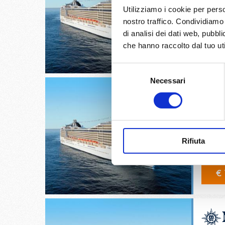
Copenha
Utilizziamo i cookie per perso
Kristia
nostro traffico. Condividiamo 
di analisi dei dati web, pubbl
26/
che hanno raccolto dal tuo uti
€ 
Selezione
Necessari
del
consenso
Warnemü
Oslo, 
Rifiuta
27/
€ 