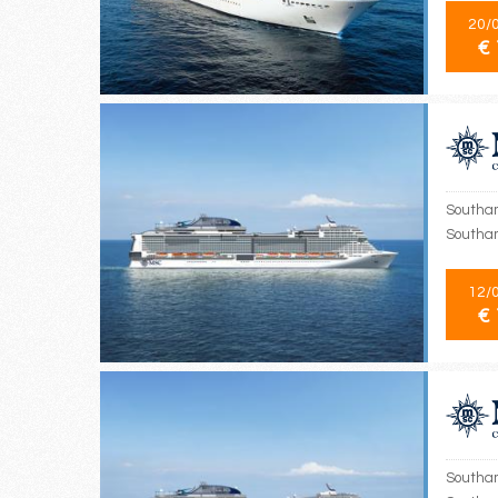
20/
€ 
Southam
Southa
12/
€ 
Southam