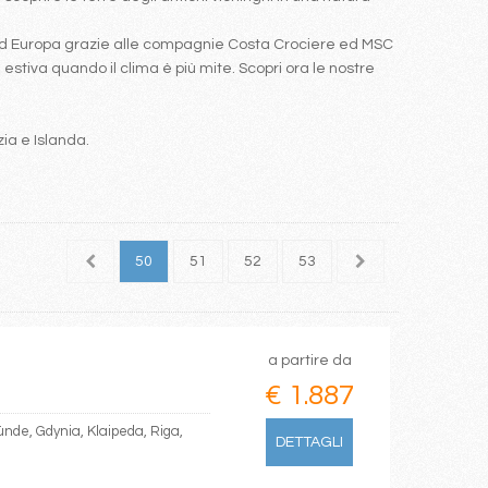
Nord Europa grazie alle compagnie Costa Crociere ed MSC
estiva quando il clima è più mite. Scopri ora le nostre
zia e Islanda.
48
49
50
51
52
53
a partire da
€ 1.887
de, Gdynia, Klaipeda, Riga,
DETTAGLI