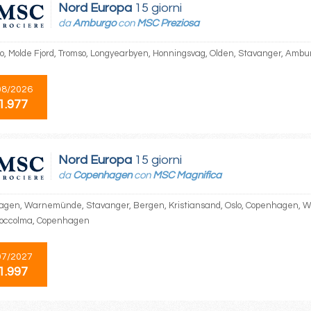
Nord Europa
15 giorni
da
Amburgo
con
MSC Preziosa
, Molde Fjord, Tromso, Longyearbyen, Honningsvag, Olden, Stavanger, Ambu
08/2026
1.977
Nord Europa
15 giorni
da
Copenhagen
con
MSC Magnifica
gen, Warnemünde, Stavanger, Bergen, Kristiansand, Oslo, Copenhagen, W
toccolma, Copenhagen
07/2027
1.997