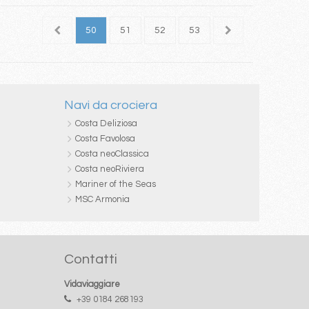
48
49
50
51
52
53
Navi da crociera
Costa Deliziosa
Costa Favolosa
Costa neoClassica
Costa neoRiviera
Mariner of the Seas
MSC Armonia
Contatti
Vidaviaggiare
+39 0184 268193