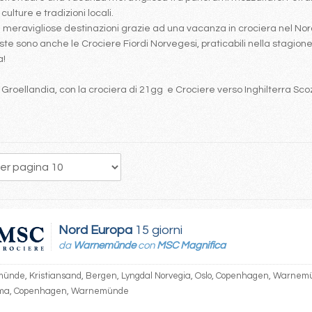
ulture e tradizioni locali.
re meravigliose destinazioni grazie ad una vacanza in crociera nel 
te sono anche le Crociere Fiordi Norvegesi, praticabili nella stagione 
a!
e Groellandia, con la crociera di 21gg e Crociere verso Inghilterra Sco
39
40
41
42
43
44
45
46
47
Nord Europa
15 giorni
da
Warnemünde
con
MSC Magnifica
nde, Kristiansand, Bergen, Lyngdal Norvegia, Oslo, Copenhagen, Warnemün
lma, Copenhagen, Warnemünde