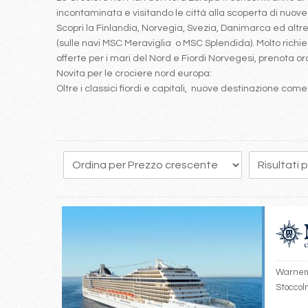
incontaminata e visitando le città alla scoperta di nuove c
Scopri la Finlandia, Norvegia, Svezia, Danimarca ed alt
(sulle navi MSC Meraviglia o MSC Splendida). Molto richies
offerte per i mari del Nord e Fiordi Norvegesi, prenota or
Novita per le crociere nord europa:
Oltre i classici fiordi e capitali, nuove destinazione com
30
31
32
33
34
35
36
37
38
Warnemü
Stocco