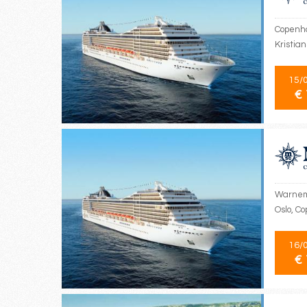
Copenha
Kristia
15/
€ 
Warnemü
Oslo, 
16/
€ 