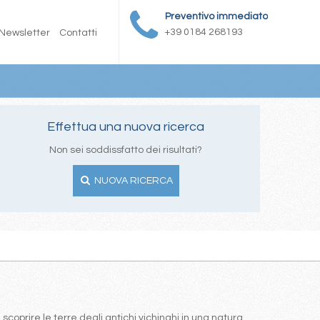
Preventivo immediato
+39 0184 268193
Newsletter
Contatti
Effettua una nuova ricerca
Non sei soddissfatto dei risultati?
NUOVA RICERCA
coprire le terre degli antichi vichinghi in una natura