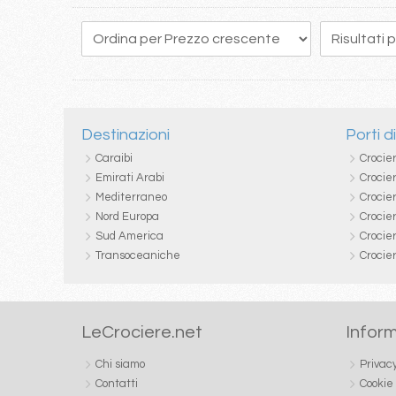
30
31
32
33
34
35
36
37
38
Destinazioni
Porti d
Caraibi
Crocie
Emirati Arabi
Crocie
Mediterraneo
Crocier
Nord Europa
Crocie
Sud America
Crocie
Transoceaniche
Crocie
LeCrociere.net
Inform
Chi siamo
Privac
Contatti
Cookie