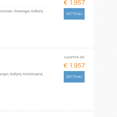
€ 1.957
ünde, Stavanger, Eidfjord,
DETTAGLI
a partire da
€ 1.957
er, Eidfjord, Kristiansand,
DETTAGLI