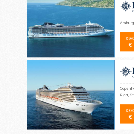
Amburgo
09/
€ 
Copenha
Riga, S
03/
€ 