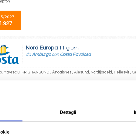
mpton
05/2027
1.927
Nord Europa
11 giorni
da
Amburgo
con
Costa Favolosa
, Mayreau, KRISTIANSUND , Åndalsnes , Alesund, Nordfjordeid, Hellesylt , 
08/2026
1.929
Dettagli
Nord Europa
15 giorni
da
Copenhagen
con
MSC Magnifica
ookie