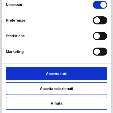
Necessari
del
consenso
Preferenze
Statistiche
6
47
48
49
50
51
52
53
Marketing
Accetta tutti
Accetta selezionati
Rifiuta
6
47
48
49
50
51
52
53