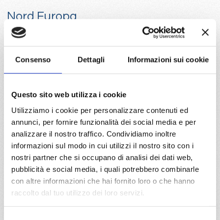
Nord Europa
Le Crociere nei Mari del Nord Europa ti consentiranno di
effettuare una vacanza meravigliosa tra panorami
mozzafiato. Potrai scoprire le terre degli antichi vichinghi in
Consenso
Dettagli
Informazioni sui cookie
una natura incontaminata e visitando le città alla scoperta di
nuove culture e tradizioni locali.
Scopri la Finlandia, Norvegia, Svezia, Danimarca ed altre
Questo sito web utilizza i cookie
meravigliose destinazioni grazie ad una vacanza in crociera
nel Nord Europa grazie alle compagnie Costa Crociere ed MSC
Utilizziamo i cookie per personalizzare contenuti ed
(sulle navi MSC Meraviglia o MSC Splendida). Molto richieste
annunci, per fornire funzionalità dei social media e per
sono anche le Crociere Fiordi Norvegesi, praticabili nella
analizzare il nostro traffico. Condividiamo inoltre
stagione estiva quando il clima è più mite. Scopri ora le nostre
informazioni sul modo in cui utilizzi il nostro sito con i
offerte per i mari del Nord e Fiordi Norvegesi, prenota ora!
nostri partner che si occupano di analisi dei dati web,
Novita per le crociere nord europa:
pubblicità e social media, i quali potrebbero combinarle
Oltre i classici fiordi e capitali, nuove destinazione come
con altre informazioni che hai fornito loro o che hanno
Groellandia, con la crociera di 21gg e Crociere verso
raccolto dal tuo utilizzo dei loro servizi.
Inghilterra Scozia e Islanda.
Selezione