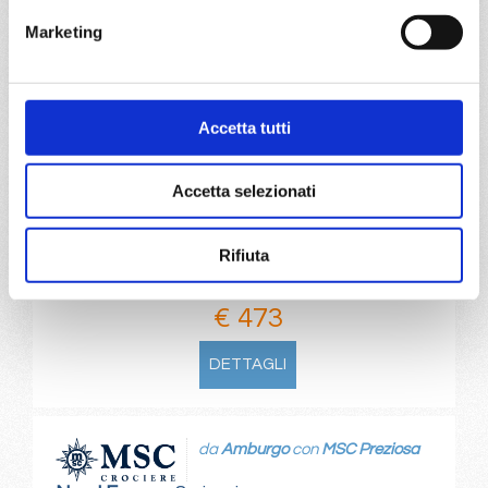
da
Southampton
con
MSC
Marketing
Preziosa
Nord Europa
8 giorni
Southampton, Amburgo, Amsterdam - rotterdam, Bruges,
Accetta tutti
Paris (le havre), Southampton, Bruges, Amsterdam -
rotterdam
Accetta selezionati
26/02/2027
€ 473
Rifiuta
a partire da
€ 473
DETTAGLI
da
Amburgo
con
MSC Preziosa