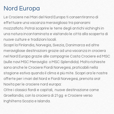
Nord Europa
Le Crociere nei Mari del Nord Europa ti consentiranno di
effettuare una vacanza meravigliosa tra panorami
mozzafiato. Potrai scoprire le terre degli antichi vichinghi in
una natura incontaminata e visitando le città alla scoperta di
nuove culture e tradizioni locali.
Scopri la Finlandia, Norvegia, Svezia, Danimarca ed altre
meravigliose destinazioni grazie ad una vacanza in crociera
nel Nord Europa grazie alle compagnie Costa Crociere ed MSC
(sulle navi MSC Meraviglia o MSC Splendida). Molto richieste
sono anche le Crociere Fiordi Norvegesi, praticabili nella
stagione estiva quando il clima è più mite. Scopri ora le nostre
offerte per i mari del Nord e Fiordi Norvegesi, prenota ora!
Novita per le crociere nord europa:
Oltre i classici fiordi e capitali, nuove destinazione come
Groellandia, con la crociera di 21gg e Crociere verso
Inghilterra Scozia e Islanda.