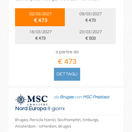
02/03/2027
09/03/2027
€ 473
€ 473
16/03/2027
23/03/2027
€ 473
€ 503
a partire da
€ 473
DETTAGLI
da
Bruges
con
MSC Preziosa
Nord Europa
8 giorni
Bruges, Paris (le havre), Southampton, Amburgo,
Amsterdam - rotterdam, Bruges