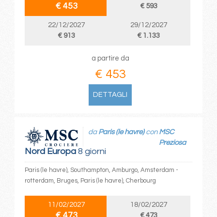
€ 453
€ 593
22/12/2027
29/12/2027
€ 913
€ 1.133
a partire da
€ 453
DETTAGLI
da
Paris (le havre)
con
MSC
Preziosa
Nord Europa
8 giorni
Paris (le havre), Southampton, Amburgo, Amsterdam -
rotterdam, Bruges, Paris (le havre), Cherbourg
11/02/2027
18/02/2027
€ 473
€ 473