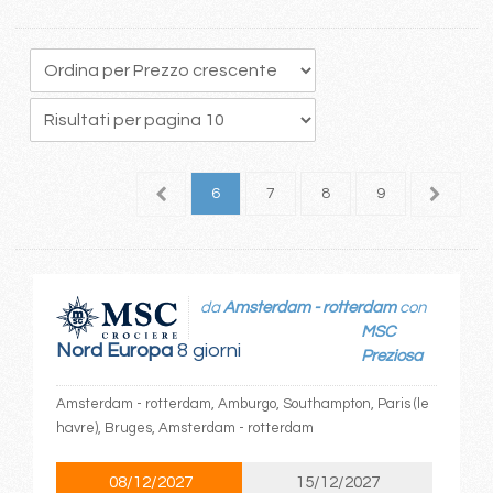
2
3
4
5
6
7
8
9
10
1
da
Amsterdam - rotterdam
con
MSC
Nord Europa
8 giorni
Preziosa
Amsterdam - rotterdam, Amburgo, Southampton, Paris (le
havre), Bruges, Amsterdam - rotterdam
08/12/2027
15/12/2027