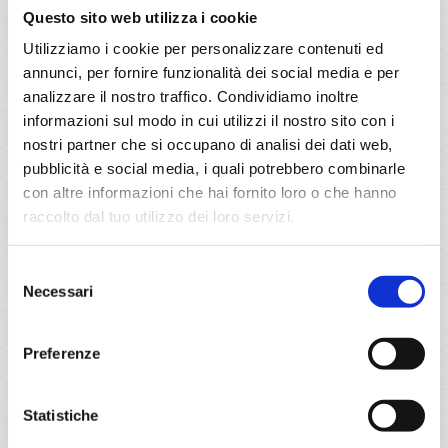
Questo sito web utilizza i cookie
Utilizziamo i cookie per personalizzare contenuti ed
annunci, per fornire funzionalità dei social media e per
da
Paris (le havre)
con
MSC
analizzare il nostro traffico. Condividiamo inoltre
Preziosa
Nord Europa
8 giorni
informazioni sul modo in cui utilizzi il nostro sito con i
nostri partner che si occupano di analisi dei dati web,
Paris (le havre), Southampton, Amburgo, Amsterdam -
pubblicità e social media, i quali potrebbero combinarle
rotterdam, Bruges, Paris (le havre), Bruges, Amsterdam -
con altre informazioni che hai fornito loro o che hanno
rotterdam
raccolto dal tuo utilizzo dei loro servizi.
25/02/2027
€ 473
Selezione
Necessari
del
a partire da
consenso
€ 473
Preferenze
DETTAGLI
Statistiche