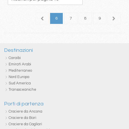
2
3
4
5
6
7
8
9
10
1
Destinazioni
Caraibi
Emirati Arabi
Mediterraneo
Nord Europa
Sud America
Transoceaniche
Porti di partenza
Crociere da Ancona
Crociere da Bari
Crociere da Cagliari