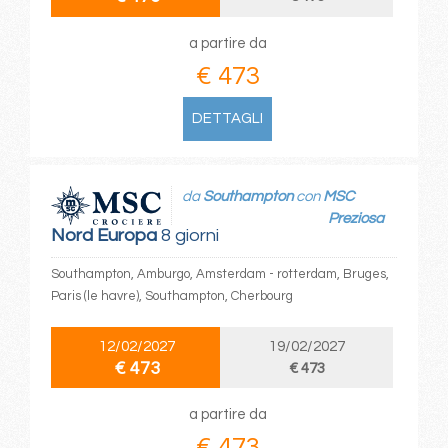
a partire da
€ 473
DETTAGLI
da
Southampton
con
MSC
Preziosa
Nord Europa
8 giorni
Southampton, Amburgo, Amsterdam - rotterdam, Bruges,
Paris (le havre), Southampton, Cherbourg
12/02/2027
19/02/2027
€ 473
€ 473
a partire da
€ 473