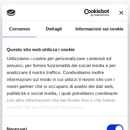
01/03/2027
€ 674
Consenso
Dettagli
Informazioni sui cookie
a partire da
€ 674
Questo sito web utilizza i cookie
DETTAGLI
Utilizziamo i cookie per personalizzare contenuti ed
annunci, per fornire funzionalità dei social media e per
analizzare il nostro traffico. Condividiamo inoltre
da
Buenos Aires
con
MSC Divina
informazioni sul modo in cui utilizzi il nostro sito con i
nostri partner che si occupano di analisi dei dati web,
Sud America
8 giorni
pubblicità e social media, i quali potrebbero combinarle
Buenos Aires, Sao paulo (santos), Camboriu, Punta Del
con altre informazioni che hai fornito loro o che hanno
Este, Buenos Aires
raccolto dal tuo utilizzo dei loro servizi.
04/03/2027
Selezione
€ 674
Necessari
del