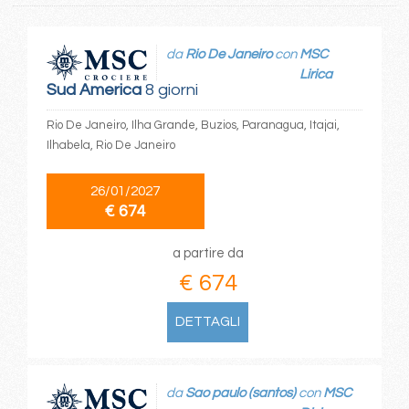
da
Rio De Janeiro
con
MSC
Lirica
Sud America
8 giorni
Rio De Janeiro, Ilha Grande, Buzios, Paranagua, Itajai,
Ilhabela, Rio De Janeiro
26/01/2027
€ 674
a partire da
€ 674
DETTAGLI
da
Sao paulo (santos)
con
MSC