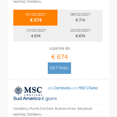
(santos), Camboriu
01/02/2027
08/02/2027
€ 674
€ 714
15/02/2027
22/02/2027
€ 674
€ 674
a partire da
€ 674
DETTAGLI
da
Camboriu
con
MSC Divina
Sud America
8 giorni
Camboriu, Punta Del Este, Buenos Aires, Sao paulo
(santos), Camboriu