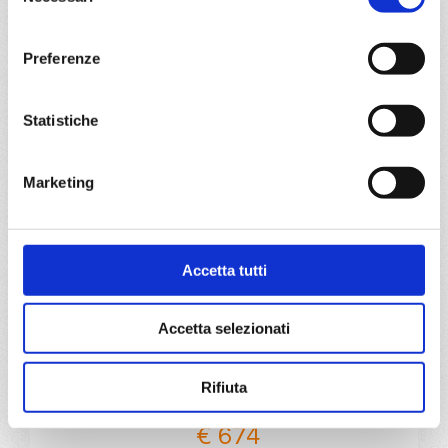
consenso
a partire da
Preferenze
€ 674
DETTAGLI
Statistiche
Marketing
da
Sao paulo (santos)
con
MSC
Divina
Sud America
8 giorni
Sao paulo (santos), Camboriu, Punta Del Este, Buenos
Accetta tutti
Aires, Sao paulo (santos)
Accetta selezionati
07/03/2027
€ 674
Rifiuta
a partire da
€ 674