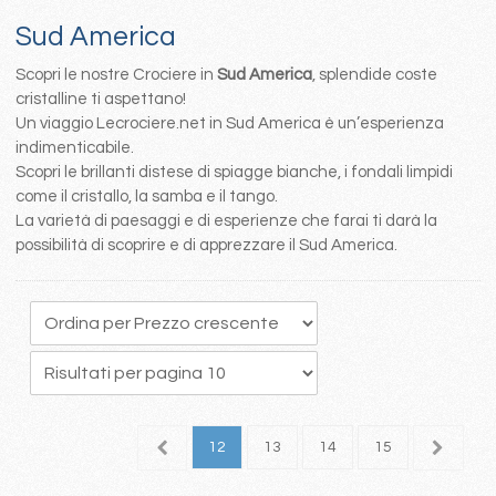
Sud America
Scopri le nostre Crociere in
Sud America
, splendide coste
cristalline ti aspettano!
Un viaggio Lecrociere.net in Sud America è un’esperienza
indimenticabile.
Scopri le brillanti distese di spiagge bianche, i fondali limpidi
come il cristallo, la samba e il tango.
La varietà di paesaggi e di esperienze che farai ti darà la
possibilità di scoprire e di apprezzare il Sud America.
8
9
10
11
12
13
14
15
16
1