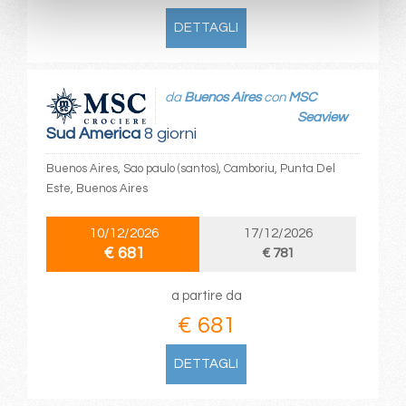
DETTAGLI
da
Buenos Aires
con
MSC
Seaview
Sud America
8 giorni
Buenos Aires, Sao paulo (santos), Camboriu, Punta Del
Este, Buenos Aires
10/12/2026
17/12/2026
€ 681
€ 781
a partire da
€ 681
DETTAGLI