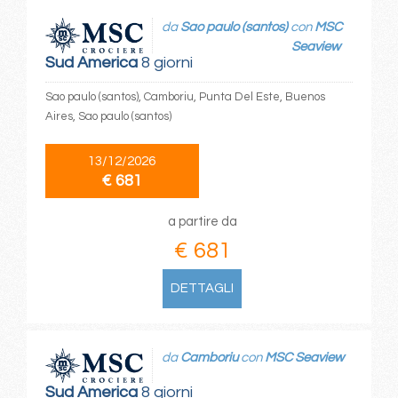
da
Sao paulo (santos)
con
MSC
Seaview
Sud America
8 giorni
Sao paulo (santos), Camboriu, Punta Del Este, Buenos
Aires, Sao paulo (santos)
13/12/2026
€ 681
a partire da
€ 681
DETTAGLI
da
Camboriu
con
MSC Seaview
Sud America
8 giorni