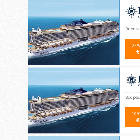
Buenos 
07/
€
Sao pau
10/
€