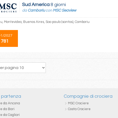
Sud America
8 giorni
da
Camboriu
con
MSC Seaview
u, Montevideo, Buenos Aires, Sao paulo (santos), Camboriu
01/2027
 781
4
5
6
7
8
9
10
11
12
i partenza
Compagnie di crociera
re da Ancona
MSC Crociere
re da Bari
Costa Crociere
e da Cagliari