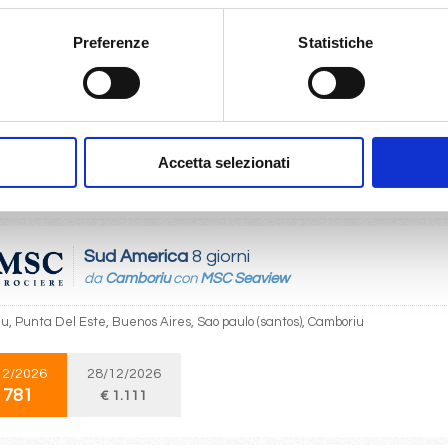
Sud America
8 giorni
Preferenze
Statistiche
da
Sao paulo (santos)
con
MSC Seaview
lo (santos), Camboriu, Punta Del Este, Buenos Aires, Sao paulo (santos)
12/2026
27/12/2026
Accetta selezionati
 781
€ 1.111
Sud America
8 giorni
da
Camboriu
con
MSC Seaview
u, Punta Del Este, Buenos Aires, Sao paulo (santos), Camboriu
12/2026
28/12/2026
 781
€ 1.111