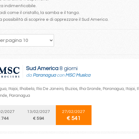
a indimenticabile.
pidi come il cristallo, la samba e il tango.
a possibilità di scoprire e di apprezzare il Sud America.
4
5
6
7
8
9
10
11
12
Sud America
8 giorni
da
Paranagua
con
MSC Musica
a, Itajai, Ilhabela, Rio De Janeiro, Buzios, Ilha Grande, Paranagua, Itajai, I
ande, Paranagua
02/2027
13/02/2027
27/02/2027
€ 541
 744
€ 594