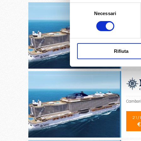
Selezione
Necessari
del
consenso
Sao pau
20/
Rifiuta
€
Cambori
21/
€