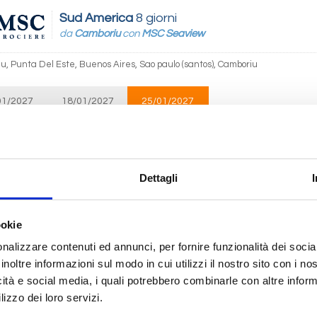
Sud America
8 giorni
da
Camboriu
con
MSC Seaview
u, Punta Del Este, Buenos Aires, Sao paulo (santos), Camboriu
01/2027
18/01/2027
25/01/2027
€ 661
 781
€ 721
Sud America
8 giorni
Dettagli
da
Itajai
con
MSC Musica
Ilhabela, Rio De Janeiro, Buzios, Ilha Grande, Paranagua, Itajai, Ilhabela, Rio
ookie
ua, Itajai
nalizzare contenuti ed annunci, per fornire funzionalità dei socia
inoltre informazioni sul modo in cui utilizzi il nostro sito con i n
01/2027
icità e social media, i quali potrebbero combinarle con altre inform
 731
lizzo dei loro servizi.