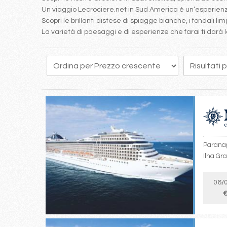
Un viaggio Lecrociere.net in Sud America è un’esperienz
Scopri le brillanti distese di spiagge bianche, i fondali lim
La varietà di paesaggi e di esperienze che farai ti darà l
1
2
3
Paranagu
Ilha Gr
06/
€