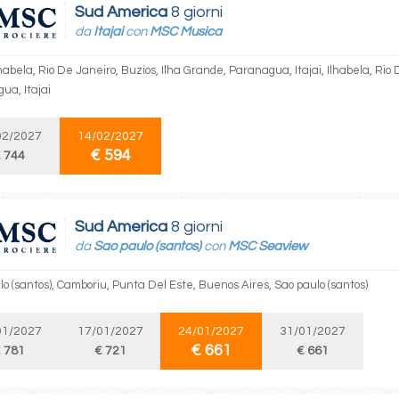
Sud America
8 giorni
da
Itajai
con
MSC Musica
Ilhabela, Rio De Janeiro, Buzios, Ilha Grande, Paranagua, Itajai, Ilhabela, Rio
ua, Itajai
02/2027
14/02/2027
€ 594
 744
Sud America
8 giorni
da
Sao paulo (santos)
con
MSC Seaview
lo (santos), Camboriu, Punta Del Este, Buenos Aires, Sao paulo (santos)
01/2027
17/01/2027
24/01/2027
31/01/2027
€ 661
 781
€ 721
€ 661