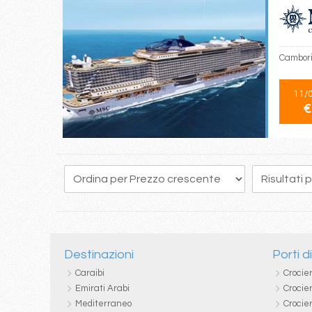
Cambori
11/
€
1
2
3
Destinazioni
Porti d
Caraibi
Crocie
Emirati Arabi
Crocie
Mediterraneo
Crocier