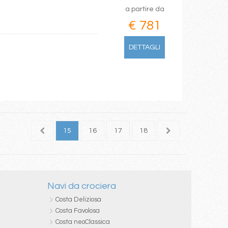
a partire da
€ 781
DETTAGLI
13
14
15
16
17
18
19
20
Navi da crociera
Costa Deliziosa
Costa Favolosa
Costa neoClassica