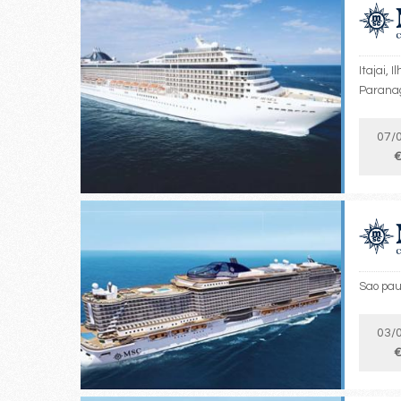
Itajai, 
Paranag
07/
€
Sao pau
03/
€