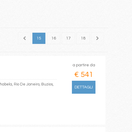
13
14
15
16
17
18
19
20
a partire da
€ 541
lhabela, Rio De Janeiro, Buzios,
DETTAGLI