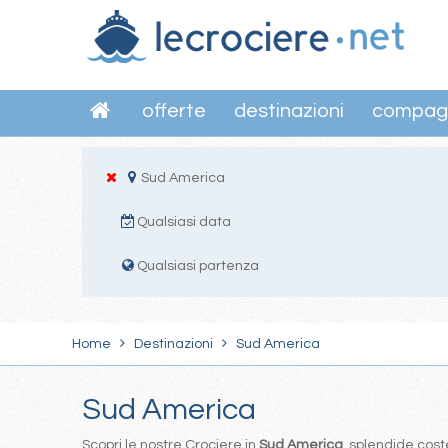
offerte
destinazioni
compag
Sud America
Qualsiasi data
Qualsiasi partenza
Home
Destinazioni
Sud America
Sud America
Scopri le nostre Crociere in
Sud America
, splendide coste