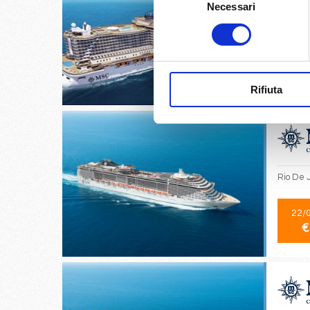
Necessari
del
consenso
Cambori
06/
€
Rifiuta
Rio De 
22/
€