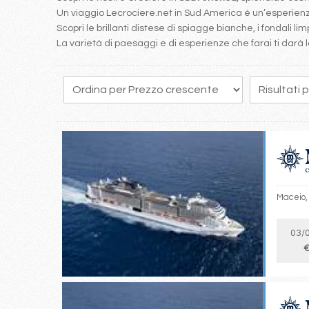
Un viaggio Lecrociere.net in Sud America è un’esperienz
Scopri le brillanti distese di spiagge bianche, i fondali lim
La varietà di paesaggi e di esperienze che farai ti darà l
1
2
3
4
Maceio, 
03/
€