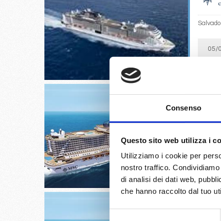
Salvador
05/
€
Consenso
Sao pau
Questo sito web utilizza i c
Utilizziamo i cookie per perso
05/
€
nostro traffico. Condividiamo 
di analisi dei dati web, pubbl
che hanno raccolto dal tuo uti
Selezione