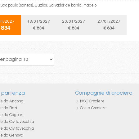
Sao paulo (santos), Buzios, Salvador de bahia, Maceio
01/2027
13/01/2027
20/01/2027
27/01/2027
 834
€ 834
€ 834
€ 834
5
6
7
8
9
10
11
12
13
i partenza
Compagnie di crociera
re da Ancona
MSC Crociere
re da Bari
Costa Crociere
e da Cagliari
re da Civitavecchia
re da Civitavecchia
re da Genova