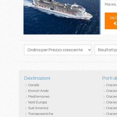
Maceio, 
06/
€
1
2
3
4
Destinazioni
Porti d
Caraibi
Crocie
Emirati Arabi
Crocie
Mediterraneo
Crocier
Nord Europa
Crocie
Sud America
Crocie
Transoceaniche
Crocie