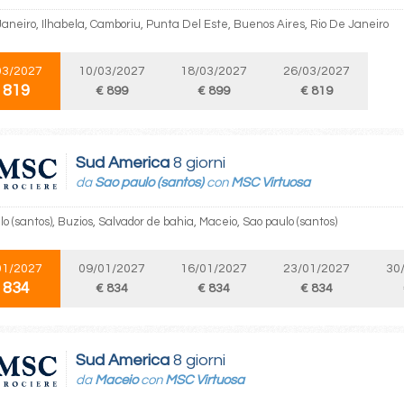
Janeiro, Ilhabela, Camboriu, Punta Del Este, Buenos Aires, Rio De Janeiro
03/2027
10/03/2027
18/03/2027
26/03/2027
 819
€ 899
€ 899
€ 819
Sud America
8 giorni
da
Sao paulo (santos)
con
MSC Virtuosa
o (santos), Buzios, Salvador de bahia, Maceio, Sao paulo (santos)
01/2027
09/01/2027
16/01/2027
23/01/2027
30
 834
€ 834
€ 834
€ 834
Sud America
8 giorni
da
Maceio
con
MSC Virtuosa