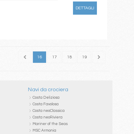
DETTAGLI
14
15
16
17
18
19
20
Navi da crociera
Costa Deliziosa
Costa Favolosa
Costa neoClassica
Costa neoRiviera
Mariner of the Seas
MSC Armonia