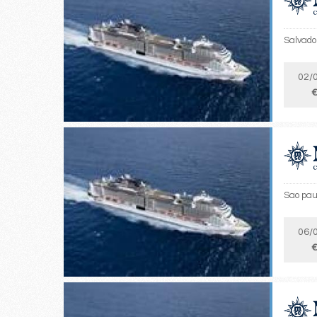
Salvador
02/
€
Sao paul
06/
€