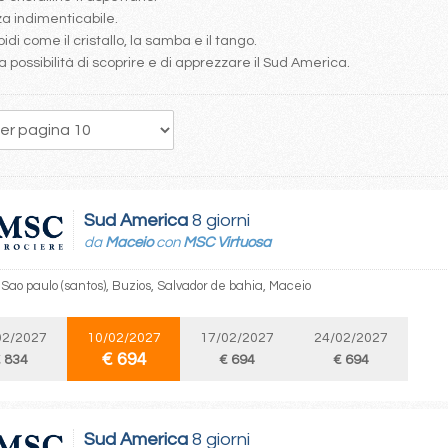
a indimenticabile.
pidi come il cristallo, la samba e il tango.
a possibilità di scoprire e di apprezzare il Sud America.
5
6
7
8
9
10
11
12
13
Sud America
8 giorni
da
Maceio
con
MSC Virtuosa
Sao paulo (santos), Buzios, Salvador de bahia, Maceio
02/2027
10/02/2027
17/02/2027
24/02/2027
€ 694
 834
€ 694
€ 694
Sud America
8 giorni