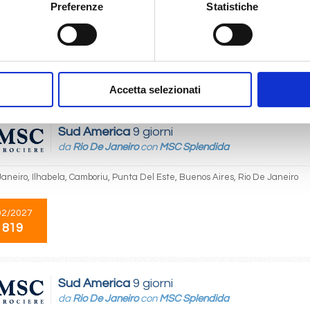
Preferenze
Statistiche
u, Punta Del Este, Montevideo, Buenos Aires, Sao paulo (santos), Camboriu
12/2026
 807
Accetta selezionati
Sud America
9 giorni
da
Rio De Janeiro
con
MSC Splendida
Janeiro, Ilhabela, Camboriu, Punta Del Este, Buenos Aires, Rio De Janeiro
02/2027
 819
Sud America
9 giorni
da
Rio De Janeiro
con
MSC Splendida