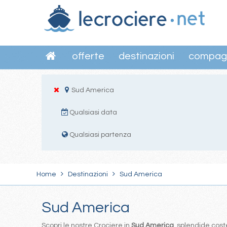
offerte
destinazioni
compag
Sud America
Qualsiasi data
Qualsiasi partenza
Home
Destinazioni
Sud America
Sud America
Scopri le nostre Crociere in
Sud America
, splendide coste