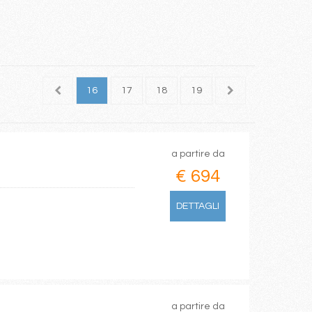
14
15
16
17
18
19
20
a partire da
€ 694
DETTAGLI
a partire da