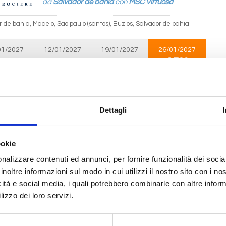
da
Salvador de bahia
con
MSC Virtuosa
 de bahia, Maceio, Sao paulo (santos), Buzios, Salvador de bahia
01/2027
12/01/2027
19/01/2027
26/01/2027
€ 729
 834
€ 834
€ 834
Sud America
9 giorni
Dettagli
da
Sao paulo (santos)
con
MSC Seaview
lo (santos), Camboriu, Punta Del Este, Montevideo, Buenos Aires, Sao paulo (
ookie
nalizzare contenuti ed annunci, per fornire funzionalità dei socia
12/2026
 807
inoltre informazioni sul modo in cui utilizzi il nostro sito con i n
icità e social media, i quali potrebbero combinarle con altre inform
lizzo dei loro servizi.
Sud America
9 giorni
da
Camboriu
con
MSC Seaview