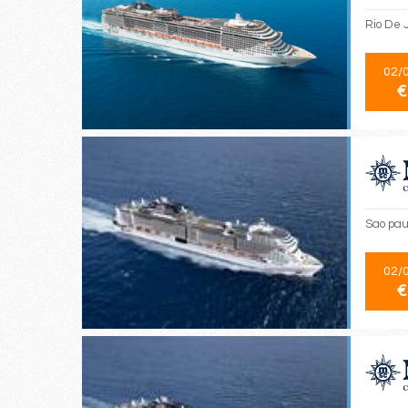
Rio De 
02/
€
Sao paul
02/
€