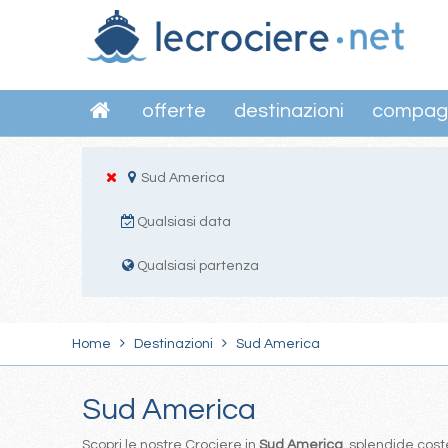
offerte
destinazioni
compag
Sud America
Qualsiasi data
Qualsiasi partenza
Home
Destinazioni
Sud America
Sud America
Scopri le nostre Crociere in
Sud America
, splendide coste