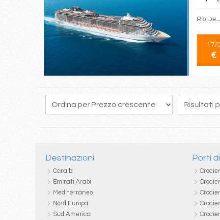
Rio De 
17/
€ 
1
2
3
4
5
Destinazioni
Porti d
Caraibi
Crocie
Emirati Arabi
Crocie
Mediterraneo
Crocier
Nord Europa
Crocie
Sud America
Crocie