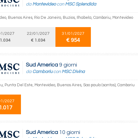
da
Montevideo
con
MSC Splendida
deo, Buenos Aires, Rio De Janeiro, Buzios, Ilhabela, Camboriu, Montevideo
01/2027
22/01/2027
31/01/2027
€ 954
 1.034
€ 1.034
Sud America
9 giorni
da
Camboriu
con
MSC Divina
u, Punta Del Este, Montevideo, Buenos Aires, Sao paulo (santos), Camboriu
01/2027
1.017
Sud America
10 giorni