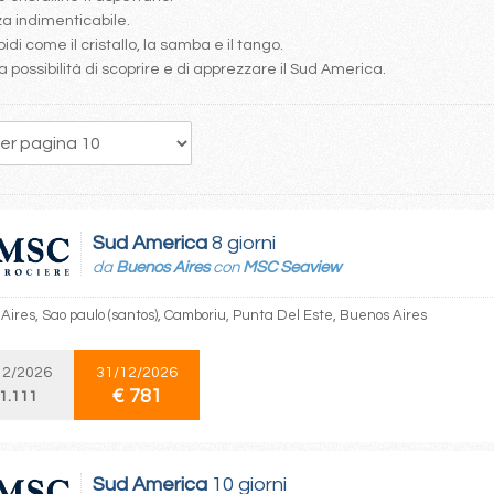
a indimenticabile.
pidi come il cristallo, la samba e il tango.
a possibilità di scoprire e di apprezzare il Sud America.
6
7
8
9
10
11
12
13
14
Sud America
8 giorni
da
Buenos Aires
con
MSC Seaview
Aires, Sao paulo (santos), Camboriu, Punta Del Este, Buenos Aires
12/2026
31/12/2026
€ 781
 1.111
Sud America
10 giorni