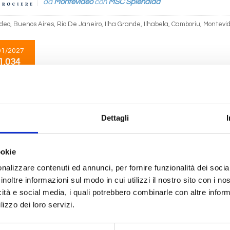
da
Montevideo
con
MSC Splendida
deo, Buenos Aires, Rio De Janeiro, Ilha Grande, Ilhabela, Camboriu, Montevi
01/2027
1.034
Sud America
10 giorni
da
Buenos Aires
con
MSC Splendida
Dettagli
Aires, Rio De Janeiro, Ilha Grande, Ilhabela, Camboriu, Montevideo, Buenos A
ookie
nalizzare contenuti ed annunci, per fornire funzionalità dei socia
01/2027
inoltre informazioni sul modo in cui utilizzi il nostro sito con i n
1.034
icità e social media, i quali potrebbero combinarle con altre inform
lizzo dei loro servizi.
Sud America
10 giorni