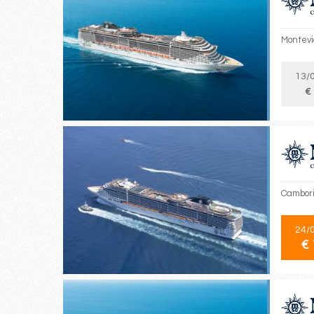
Montevi
13/
€
Cambori
24/
€ 