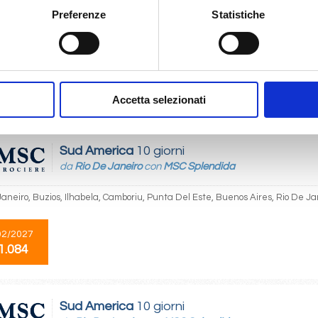
da
Buenos Aires
con
MSC Splendida
Preferenze
Statistiche
Aires, Rio De Janeiro, Buzios, Ilhabela, Camboriu, Montevideo, Buenos Aires
01/2027
23/01/2027
1.034
€ 1.034
Accetta selezionati
Sud America
10 giorni
da
Rio De Janeiro
con
MSC Splendida
Janeiro, Buzios, Ilhabela, Camboriu, Punta Del Este, Buenos Aires, Rio De Ja
02/2027
1.084
Sud America
10 giorni