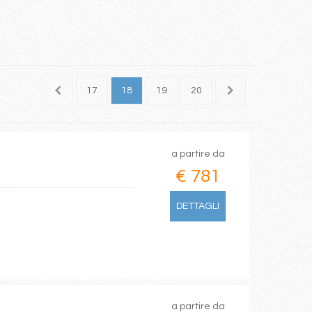
15
16
17
18
19
20
a partire da
€ 781
DETTAGLI
a partire da