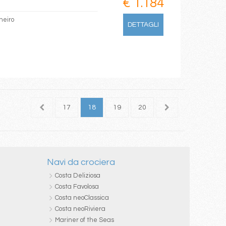
€ 1.184
neiro
DETTAGLI
15
16
17
18
19
20
Navi da crociera
Costa Deliziosa
Costa Favolosa
Costa neoClassica
Costa neoRiviera
Mariner of the Seas