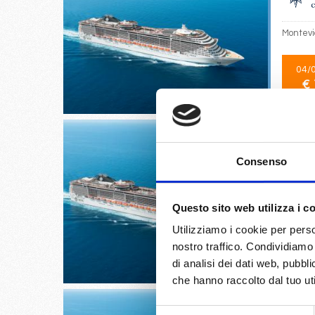
Montevi
04/
€ 
Consenso
Buenos 
Itajai
Questo sito web utilizza i c
Utilizziamo i cookie per perso
05/
nostro traffico. Condividiamo 
€ 
di analisi dei dati web, pubbl
che hanno raccolto dal tuo uti
Selezione