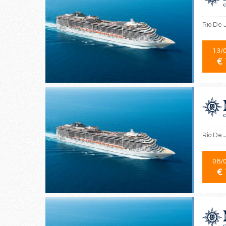
Rio De 
13/
€ 
Rio De J
08/
€ 