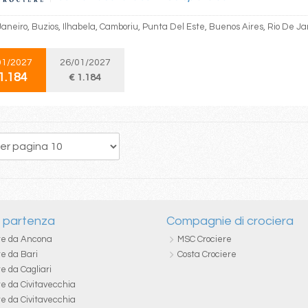
Janeiro, Buzios, Ilhabela, Camboriu, Punta Del Este, Buenos Aires, Rio De Ja
01/2027
26/01/2027
1.184
€ 1.184
6
7
8
9
10
11
12
13
14
i partenza
Compagnie di crociera
re da Ancona
MSC Crociere
re da Bari
Costa Crociere
e da Cagliari
re da Civitavecchia
re da Civitavecchia