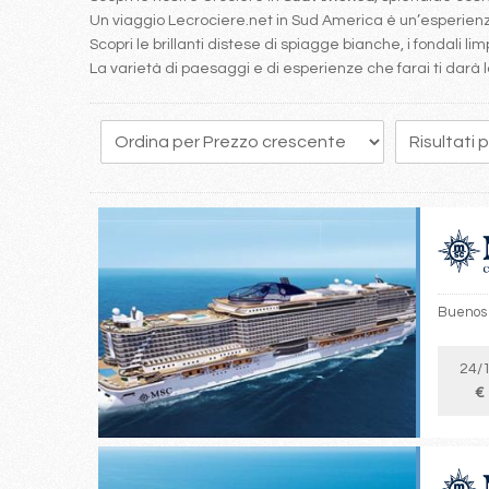
Un viaggio Lecrociere.net in Sud America è un’esperienz
Scopri le brillanti distese di spiagge bianche, i fondali lim
La varietà di paesaggi e di esperienze che farai ti darà l
1
2
3
4
5
Buenos 
24/
€