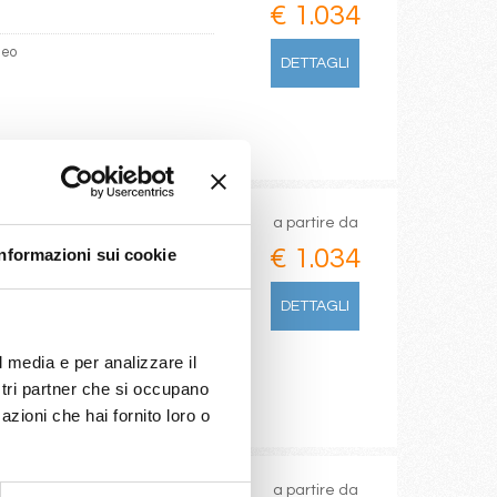
€ 1.034
deo
DETTAGLI
a partire da
€ 1.034
Informazioni sui cookie
ires, Punta Del Este, Buzios,
DETTAGLI
l media e per analizzare il
ostri partner che si occupano
azioni che hai fornito loro o
a partire da