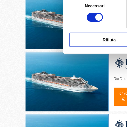
Necessari
del
consenso
Buenos 
14/
€ 
Rifiuta
Rio De 
04/
€ 