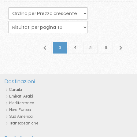
1
2
3
4
5
6
7
Destinazioni
Caraibi
Emirati Arabi
Mediterraneo
Nord Europa
Sud America
Transoceaniche