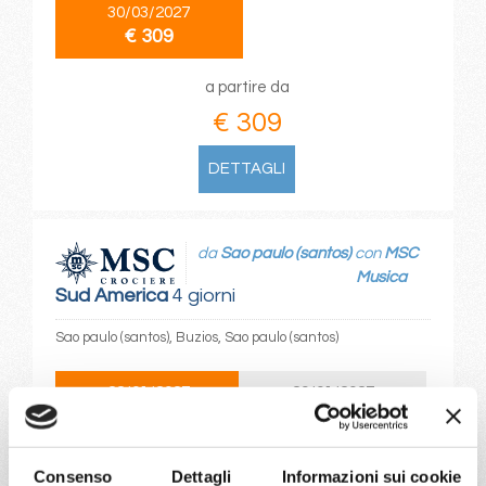
30/03/2027
€ 309
a partire da
€ 309
DETTAGLI
da
Sao paulo (santos)
con
MSC
Musica
Sud America
4 giorni
Sao paulo (santos), Buzios, Sao paulo (santos)
22/01/2027
29/01/2027
€ 314
€ 344
a partire da
Consenso
Dettagli
Informazioni sui cookie