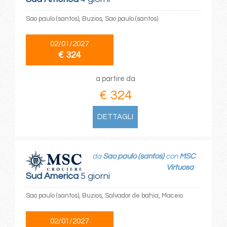
Sao paulo (santos), Buzios, Sao paulo (santos)
02/01/2027
€ 324
a partire da
€ 324
DETTAGLI
da
Sao paulo (santos)
con
MSC
Virtuosa
Sud America
5 giorni
Sao paulo (santos), Buzios, Salvador de bahia, Maceio
02/01/2027