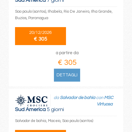
Sud America
7 giorni
Sao paulo (santos), Ilhabela, Rio De Janeiro, Ilha Grande,
Buzios, Paranagua
20/12/2026
€ 305
a partire da
€ 305
DETTAGLI
da
Salvador de bahia
con
MSC
Virtuosa
Sud America
5 giorni
Salvador de bahia, Maceio, Sao paulo (santos)