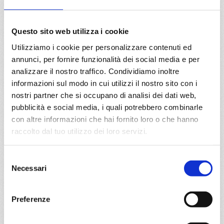
€ 314
DETTAGLI
Questo sito web utilizza i cookie
Utilizziamo i cookie per personalizzare contenuti ed
annunci, per fornire funzionalità dei social media e per
da
Rio De Janeiro
con
MSC
analizzare il nostro traffico. Condividiamo inoltre
Musica
informazioni sul modo in cui utilizzi il nostro sito con i
Sud America
7 giorni
nostri partner che si occupano di analisi dei dati web,
pubblicità e social media, i quali potrebbero combinarle
Rio De Janeiro, Buzios, Ilha Grande, Paranagua, Itajai, Sao
paulo (santos)
con altre informazioni che hai fornito loro o che hanno
raccolto dal tuo utilizzo dei loro servizi.
09/03/2027
€ 315
Selezione
Necessari
del
a partire da
consenso
€ 315
Preferenze
DETTAGLI