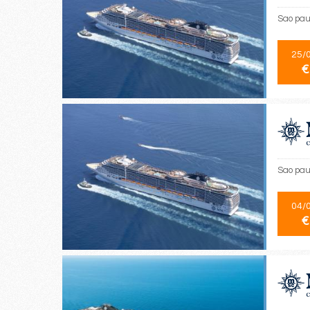
Sao paul
25/
€
Sao paul
04/
€