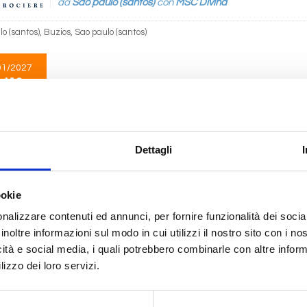
da
Sao paulo (santos)
con
MSC Divina
o (santos), Buzios, Sao paulo (santos)
01/2027
 419
Sud America
5 giorni
Dettagli
da
Sao paulo (santos)
con
MSC Musica
o (santos), Buzios, Ilha Grande, Sao paulo (santos)
ookie
nalizzare contenuti ed annunci, per fornire funzionalità dei socia
01/2027
 429
inoltre informazioni sul modo in cui utilizzi il nostro sito con i n
icità e social media, i quali potrebbero combinarle con altre inform
lizzo dei loro servizi.
Sud America
8 giorni
da
Rio De Janeiro
con
MSC Musica