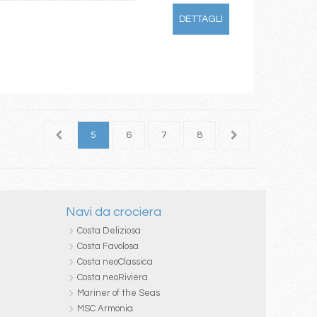
DETTAGLI
3
4
5
6
7
8
9
10
11
Navi da crociera
Costa Deliziosa
Costa Favolosa
Costa neoClassica
Costa neoRiviera
Mariner of the Seas
MSC Armonia