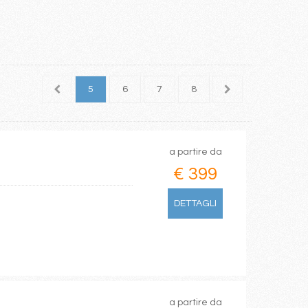
3
4
5
6
7
8
9
10
11
a partire da
€ 399
DETTAGLI
a partire da