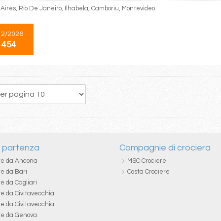
Aires, Rio De Janeiro, Ilhabela, Camboriu, Montevideo
12/2026
 454
1
2
i partenza
Compagnie di crociera
re da Ancona
MSC Crociere
re da Bari
Costa Crociere
e da Cagliari
re da Civitavecchia
re da Civitavecchia
re da Genova