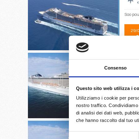
Sao paul
29/
€
Consenso
Sao paul
Questo sito web utilizza i c
Utilizziamo i cookie per perso
25/
€
nostro traffico. Condividiamo 
di analisi dei dati web, pubbl
che hanno raccolto dal tuo uti
Selezione