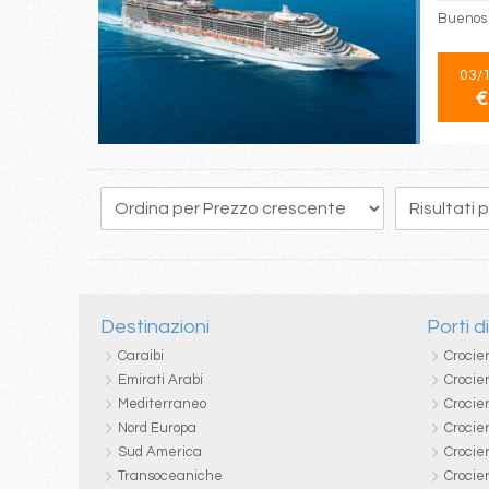
Buenos 
03/
€
Destinazioni
Porti d
Caraibi
Crocie
Emirati Arabi
Crocie
Mediterraneo
Crocier
Nord Europa
Crocie
Sud America
Crocie
Transoceaniche
Crocie