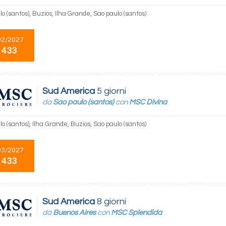
o (santos), Buzios, Ilha Grande, Sao paulo (santos)
02/2027
 433
Sud America
5 giorni
da
Sao paulo (santos)
con
MSC Divina
o (santos), Ilha Grande, Buzios, Sao paulo (santos)
03/2027
 433
Sud America
8 giorni
da
Buenos Aires
con
MSC Splendida