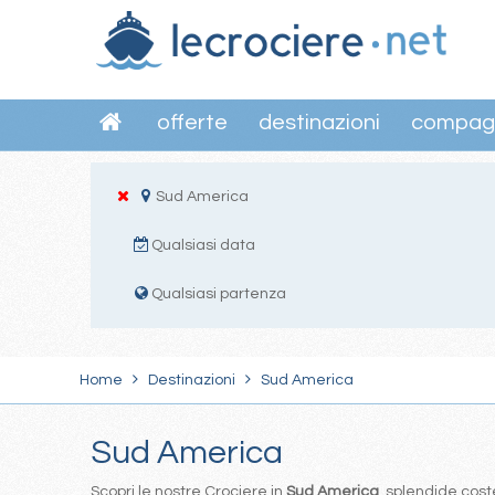
offerte
destinazioni
compag
Sud America
Qualsiasi data
Qualsiasi partenza
Home
Destinazioni
Sud America
Sud America
Scopri le nostre Crociere in
Sud America
, splendide coste