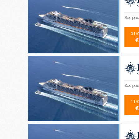
Sao paul
01/
€
Sao paul
11/
€