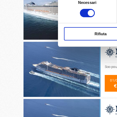
Necessari
del
consenso
Rio De J
02/
€
Rifiuta
Sao paul
01/
€