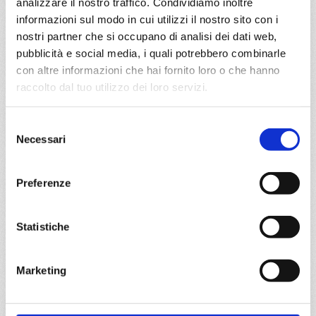
analizzare il nostro traffico. Condividiamo inoltre
1130
informazioni sul modo in cui utilizzi il nostro sito con i
nostri partner che si occupano di analisi dei dati web,
pubblicità e social media, i quali potrebbero combinarle
Stazza
con altre informazioni che hai fornito loro o che hanno
raccolto dal tuo utilizzo dei loro servizi.
92600 tn.
Selezione
Lunghezza
Necessari
del
consenso
294 m.
Preferenze
Larghezza
Statistiche
32 m.
Marketing
Tipo di elettricità
220-115 Volts/60 HZ