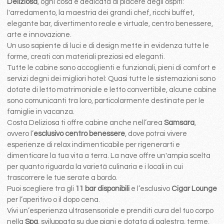
Deliziosa
, ogni cosa é dedicata al piacere degli ospiti:
l'arredamento, la maestria dei grandi chef, ricchi buffet,
elegante bar, divertimento reale e virtuale, centro benessere,
arte e innovazione.
Un uso sapiente di luci e di design mette in evidenza tutte le
forme, creati con materiali preziosi ed eleganti.
Tutte le cabine sono accoglienti e funzionali, pieni di comfort e
servizi degni dei migliori hotel: Quasi tutte le sistemazioni sono
dotate di letto matrimoniale e letto convertibile, alcune cabine
sono comunicanti tra loro, particolarmente destinate per le
famiglie in vacanza.
Costa Deliziosa ti offre cabine anche nell’area
Samsara
,
ovvero l’
esclusivo centro benessere
, dove potrai vivere
esperienze di relax indimenticabile per rigenerarti e
dimenticare la tua vita a terra. La nave offre un'ampia scelta
per quanto riguarda la varietà culinaria e i locali in cui
trascorrere le tue serate a bordo.
Puoi scegliere tra gli
11 bar disponibili
e l’esclusivo
Cigar Lounge
per l’aperitivo o il dopo cena.
Vivi un’esperienza ultrasensoriale e prenditi cura del tuo corpo
nella
Spa
, sviluppata su due piani e dotata di palestra, terme,