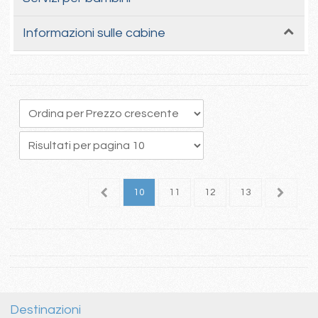
Informazioni sulle cabine
6
7
8
9
10
11
12
13
Destinazioni