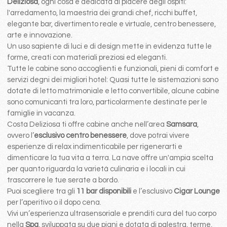
Deliziosa
, ogni cosa é dedicata al piacere degli ospiti:
l'arredamento, la maestria dei grandi chef, ricchi buffet,
elegante bar, divertimento reale e virtuale, centro benessere,
arte e innovazione.
Un uso sapiente di luci e di design mette in evidenza tutte le
forme, creati con materiali preziosi ed eleganti.
Tutte le cabine sono accoglienti e funzionali, pieni di comfort e
servizi degni dei migliori hotel: Quasi tutte le sistemazioni sono
dotate di letto matrimoniale e letto convertibile, alcune cabine
sono comunicanti tra loro, particolarmente destinate per le
famiglie in vacanza.
Costa Deliziosa ti offre cabine anche nell’area
Samsara
,
ovvero l’
esclusivo centro benessere
, dove potrai vivere
esperienze di relax indimenticabile per rigenerarti e
dimenticare la tua vita a terra. La nave offre un'ampia scelta
per quanto riguarda la varietà culinaria e i locali in cui
trascorrere le tue serate a bordo.
Puoi scegliere tra gli
11 bar disponibili
e l’esclusivo
Cigar Lounge
per l’aperitivo o il dopo cena.
Vivi un’esperienza ultrasensoriale e prenditi cura del tuo corpo
nella
Spa
, sviluppata su due piani e dotata di palestra, terme,