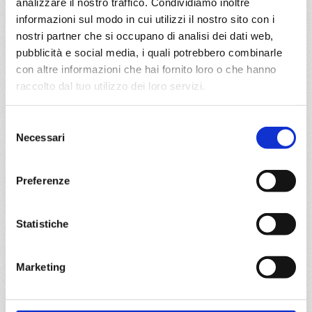
analizzare il nostro traffico. Condividiamo inoltre
1130
informazioni sul modo in cui utilizzi il nostro sito con i
nostri partner che si occupano di analisi dei dati web,
pubblicità e social media, i quali potrebbero combinarle
Stazza
con altre informazioni che hai fornito loro o che hanno
raccolto dal tuo utilizzo dei loro servizi.
92600 tn.
Selezione
Lunghezza
Necessari
del
consenso
294 m.
Preferenze
Larghezza
Statistiche
32 m.
Marketing
Tipo di elettricità
220-115 Volts/60 HZ