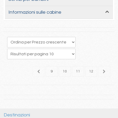
Informazioni sulle cabine
5
6
7
8
9
10
11
12
Destinazioni