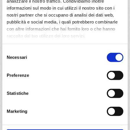
analizzare il nostro traffico. Condividiamo inoltre
1130
informazioni sul modo in cui utilizzi il nostro sito con i
nostri partner che si occupano di analisi dei dati web,
pubblicità e social media, i quali potrebbero combinarle
Stazza
con altre informazioni che hai fornito loro o che hanno
raccolto dal tuo utilizzo dei loro servizi.
92600 tn.
Selezione
Lunghezza
Necessari
del
consenso
294 m.
Preferenze
Larghezza
Statistiche
32 m.
Marketing
Tipo di elettricità
220-115 Volts/60 HZ