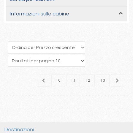
Informazioni sulle cabine
6
7
8
9
10
11
12
13
Destinazioni