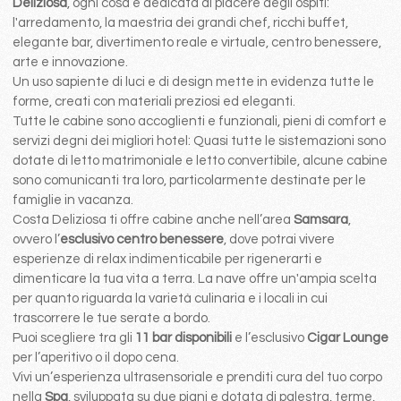
Deliziosa
, ogni cosa é dedicata al piacere degli ospiti:
l'arredamento, la maestria dei grandi chef, ricchi buffet,
elegante bar, divertimento reale e virtuale, centro benessere,
arte e innovazione.
Un uso sapiente di luci e di design mette in evidenza tutte le
forme, creati con materiali preziosi ed eleganti.
Tutte le cabine sono accoglienti e funzionali, pieni di comfort e
servizi degni dei migliori hotel: Quasi tutte le sistemazioni sono
dotate di letto matrimoniale e letto convertibile, alcune cabine
sono comunicanti tra loro, particolarmente destinate per le
famiglie in vacanza.
Costa Deliziosa ti offre cabine anche nell’area
Samsara
,
ovvero l’
esclusivo centro benessere
, dove potrai vivere
esperienze di relax indimenticabile per rigenerarti e
dimenticare la tua vita a terra. La nave offre un'ampia scelta
per quanto riguarda la varietà culinaria e i locali in cui
trascorrere le tue serate a bordo.
Puoi scegliere tra gli
11 bar disponibili
e l’esclusivo
Cigar Lounge
per l’aperitivo o il dopo cena.
Vivi un’esperienza ultrasensoriale e prenditi cura del tuo corpo
nella
Spa
, sviluppata su due piani e dotata di palestra, terme,