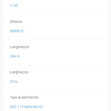
1130
Stazza
92600 tn.
Lunghezza
294 m.
Larghezza
32 m.
Tipo di elettricità
220-115 Volts/60 HZ