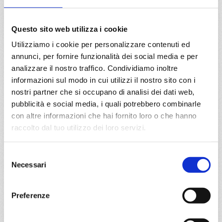
26/09/2027
€ 585
Questo sito web utilizza i cookie
a partire da
Utilizziamo i cookie per personalizzare contenuti ed
€ 585
annunci, per fornire funzionalità dei social media e per
analizzare il nostro traffico. Condividiamo inoltre
DETTAGLI
informazioni sul modo in cui utilizzi il nostro sito con i
nostri partner che si occupano di analisi dei dati web,
pubblicità e social media, i quali potrebbero combinarle
da
Marghera
con
Costa
con altre informazioni che hai fornito loro o che hanno
Deliziosa
raccolto dal tuo utilizzo dei loro servizi.
Mediterraneo
8 giorni
Selezione
Venezia, Bari, Dubrovnik, Corfù, Kotor, Spalato, Zadar,
Necessari
del
Venezia
consenso
Preferenze
05/06/2027
€ 600