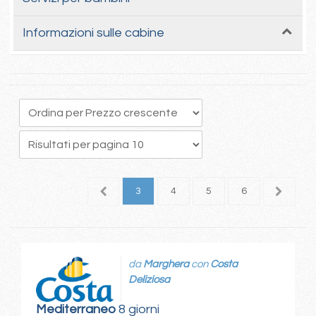
Informazioni sulle cabine
1
2
3
4
5
6
7
da
Marghera
con
Costa
Deliziosa
Mediterraneo
8 giorni