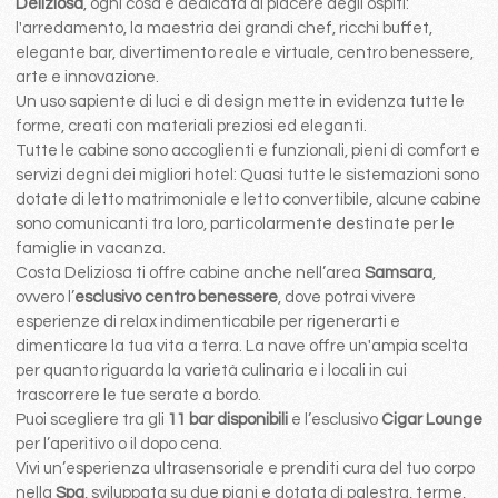
Deliziosa
, ogni cosa é dedicata al piacere degli ospiti:
l'arredamento, la maestria dei grandi chef, ricchi buffet,
elegante bar, divertimento reale e virtuale, centro benessere,
arte e innovazione.
Un uso sapiente di luci e di design mette in evidenza tutte le
forme, creati con materiali preziosi ed eleganti.
Tutte le cabine sono accoglienti e funzionali, pieni di comfort e
servizi degni dei migliori hotel: Quasi tutte le sistemazioni sono
dotate di letto matrimoniale e letto convertibile, alcune cabine
sono comunicanti tra loro, particolarmente destinate per le
famiglie in vacanza.
Costa Deliziosa ti offre cabine anche nell’area
Samsara
,
ovvero l’
esclusivo centro benessere
, dove potrai vivere
esperienze di relax indimenticabile per rigenerarti e
dimenticare la tua vita a terra. La nave offre un'ampia scelta
per quanto riguarda la varietà culinaria e i locali in cui
trascorrere le tue serate a bordo.
Puoi scegliere tra gli
11 bar disponibili
e l’esclusivo
Cigar Lounge
per l’aperitivo o il dopo cena.
Vivi un’esperienza ultrasensoriale e prenditi cura del tuo corpo
nella
Spa
, sviluppata su due piani e dotata di palestra, terme,