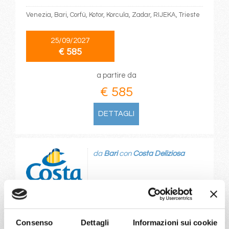
Venezia, Bari, Corfù, Kotor, Korcula, Zadar, RIJEKA, Trieste
25/09/2027
€ 585
a partire da
€ 585
DETTAGLI
da
Bari
con
Costa Deliziosa
Mediterraneo
8 giorni
Bari, Corfù, Kotor, Korcula, Zadar, RIJEKA, Trieste, Bari
Consenso
Dettagli
Informazioni sui cookie