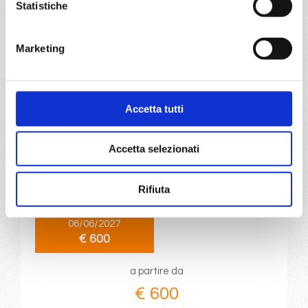
Statistiche
a partire da
€ 600
Marketing
DETTAGLI
Accetta tutti
da
Bari
con
Costa Deliziosa
Accetta selezionati
Mediterraneo
8 giorni
Rifiuta
Bari, Dubrovnik, Corfù, Kotor, Spalato, Zadar, Venezia, Bari
06/06/2027
€ 600
a partire da
€ 600