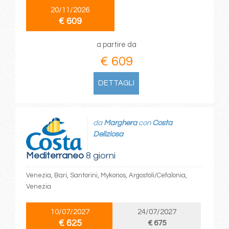
20/11/2026
€ 609
a partire da
€ 609
DETTAGLI
da
Marghera
con
Costa
Deliziosa
Mediterraneo
8 giorni
Venezia, Bari, Santorini, Mykonos, Argostoli/Cefalonia,
Venezia
10/07/2027
24/07/2027
€ 625
€ 675