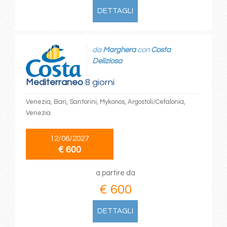
DETTAGLI
da
Marghera
con
Costa
Deliziosa
Mediterraneo
8 giorni
Venezia, Bari, Santorini, Mykonos, Argostoli/Cefalonia,
Venezia
12/06/2027
€ 600
a partire da
€ 600
DETTAGLI