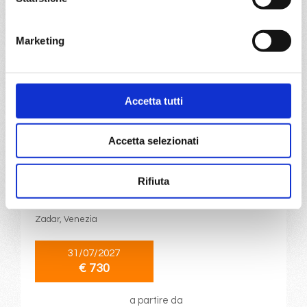
a partire da
Marketing
€ 710
DETTAGLI
Accetta tutti
da
Marghera
con
Costa
Accetta selezionati
Deliziosa
Mediterraneo
8 giorni
Rifiuta
Venezia, Bari, Corfù, Argostoli/Cefalonia, Kotor, Dubrovnik,
Zadar, Venezia
31/07/2027
€ 730
a partire da