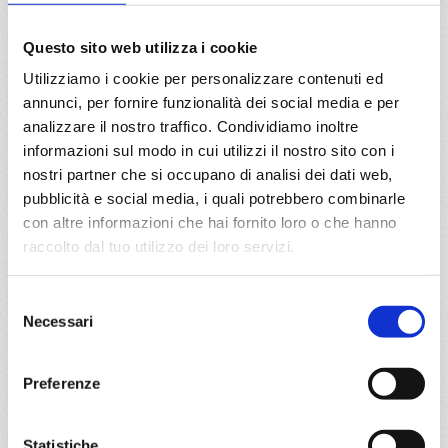
08/08/2027
22/08/2027
Questo sito web utilizza i cookie
€ 700
€ 730
Utilizziamo i cookie per personalizzare contenuti ed
a partire da
annunci, per fornire funzionalità dei social media e per
€ 700
analizzare il nostro traffico. Condividiamo inoltre
informazioni sul modo in cui utilizzi il nostro sito con i
DETTAGLI
nostri partner che si occupano di analisi dei dati web,
pubblicità e social media, i quali potrebbero combinarle
con altre informazioni che hai fornito loro o che hanno
raccolto dal tuo utilizzo dei loro servizi.
da
Bari
con
Costa Deliziosa
Selezione
Mediterraneo
8 giorni
Necessari
del
consenso
Bari, Kotor, Corfù, Zacinto, Argostoli/Cefalonia, Venezia,
Bari
Preferenze
15/08/2027
€ 710
Statistiche