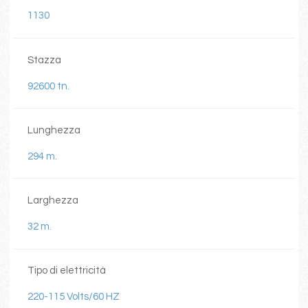
1130
Stazza
92600 tn.
Lunghezza
294 m.
Larghezza
32 m.
Tipo di elettricità
220-115 Volts/60 HZ