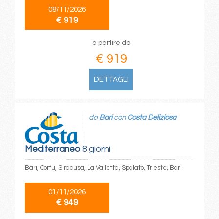
08/11/2026
€ 919
a partire da
€ 919
DETTAGLI
da
Bari
con
Costa Deliziosa
Mediterraneo
8 giorni
Bari, Corfu, Siracusa, La Valletta, Spalato, Trieste, Bari
01/11/2026
€ 949