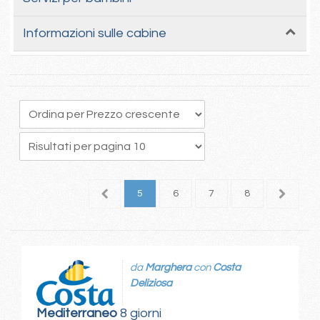
Informazioni sulle cabine
1
2
3
4
5
6
7
8
9
1
da
Marghera
con
Costa
Deliziosa
Mediterraneo
8 giorni