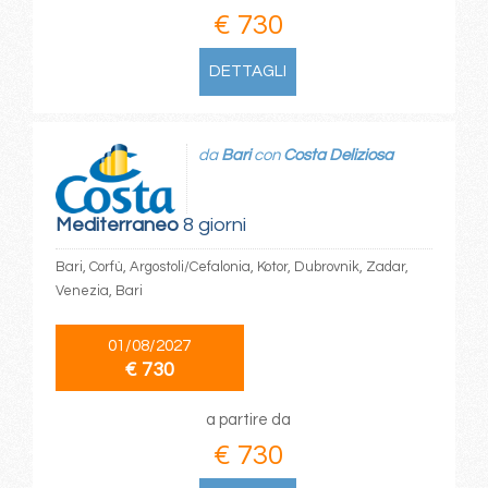
€ 730
DETTAGLI
da
Bari
con
Costa Deliziosa
Mediterraneo
8 giorni
Bari, Corfù, Argostoli/Cefalonia, Kotor, Dubrovnik, Zadar,
Venezia, Bari
01/08/2027
€ 730
a partire da
€ 730