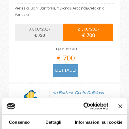
Venezia, Bari, Santorini, Mykonos, Argostoli/Cefalonia,
Venezia
07/08/2027
21/08/2027
€ 700
€ 730
a partire da
€ 700
DETTAGLI
da
Bari
con
Costa Deliziosa
Mediterraneo
8 giorni
Consenso
Dettagli
Informazioni sui cookie
Bari, Santorini, Mykonos, Argostoli/Cefalonia, Venezia, Bari