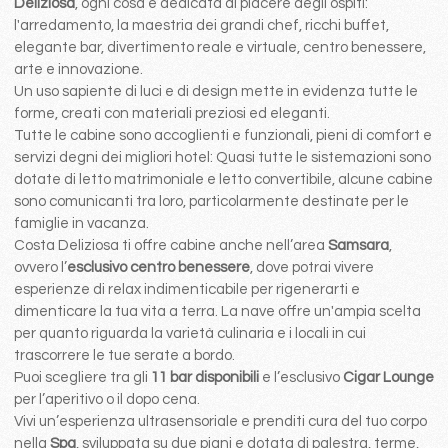
Deliziosa
, ogni cosa é dedicata al piacere degli ospiti:
l'arredamento, la maestria dei grandi chef, ricchi buffet,
elegante bar, divertimento reale e virtuale, centro benessere,
arte e innovazione.
Un uso sapiente di luci e di design mette in evidenza tutte le
forme, creati con materiali preziosi ed eleganti.
Tutte le cabine sono accoglienti e funzionali, pieni di comfort e
servizi degni dei migliori hotel: Quasi tutte le sistemazioni sono
dotate di letto matrimoniale e letto convertibile, alcune cabine
sono comunicanti tra loro, particolarmente destinate per le
famiglie in vacanza.
Costa Deliziosa ti offre cabine anche nell’area
Samsara
,
ovvero l’
esclusivo centro benessere
, dove potrai vivere
esperienze di relax indimenticabile per rigenerarti e
dimenticare la tua vita a terra. La nave offre un'ampia scelta
per quanto riguarda la varietà culinaria e i locali in cui
trascorrere le tue serate a bordo.
Puoi scegliere tra gli
11 bar disponibili
e l’esclusivo
Cigar Lounge
per l’aperitivo o il dopo cena.
Vivi un’esperienza ultrasensoriale e prenditi cura del tuo corpo
nella
Spa
, sviluppata su due piani e dotata di palestra, terme,