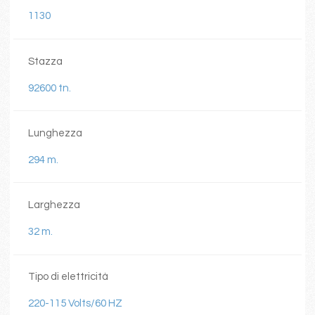
1130
Stazza
92600 tn.
Lunghezza
294 m.
Larghezza
32 m.
Tipo di elettricità
220-115 Volts/60 HZ