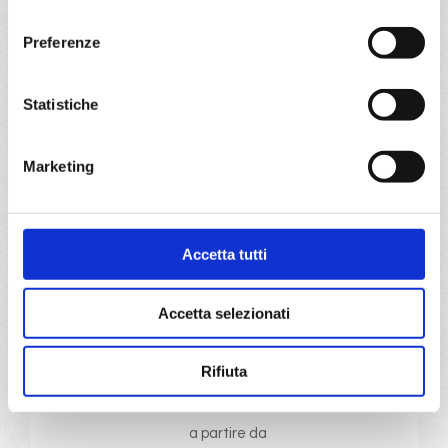
consenso
€ 969
€ 1.019
Preferenze
a partire da
€ 969
Statistiche
DETTAGLI
Marketing
da
Bari
con
Costa Deliziosa
Accetta tutti
Mediterraneo
8 giorni
Accetta selezionati
Bari, Corfu, Siracusa, La Valletta, Spalato, Trieste, Bari
04/10/2026
18/10/2026
Rifiuta
€ 1.019
€ 1.049
a partire da