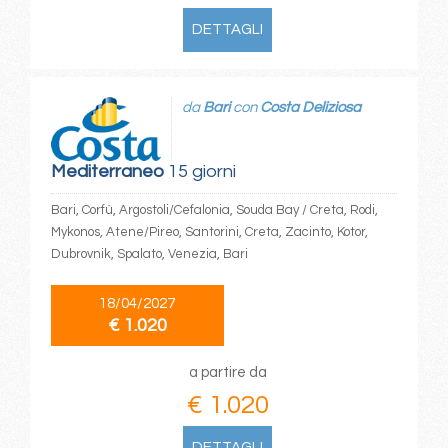
DETTAGLI
da
Bari
con
Costa Deliziosa
Mediterraneo
15 giorni
Bari, Corfù, Argostoli/Cefalonia, Souda Bay / Creta, Rodi,
Mykonos, Atene/Pireo, Santorini, Creta, Zacinto, Kotor,
Dubrovnik, Spalato, Venezia, Bari
18/04/2027
€ 1.020
a partire da
€ 1.020
DETTAGLI