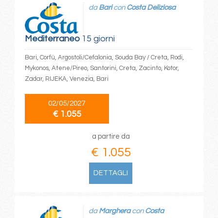
da
Bari
con
Costa Deliziosa
Mediterraneo
15 giorni
Bari, Corfù, Argostoli/Cefalonia, Souda Bay / Creta, Rodi,
Mykonos, Atene/Pireo, Santorini, Creta, Zacinto, Kotor,
Zadar, RIJEKA, Venezia, Bari
02/05/2027
€ 1.055
a partire da
€ 1.055
DETTAGLI
da
Marghera
con
Costa