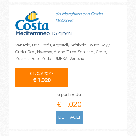
da
Marghera
con
Costa
Deliziosa
Mediterraneo
15 giorni
Venezia, Bari, Corfù, Argostoli/Cefalonia, Souda Bay /
Creta, Rodi, Mykonos, Atene/Pireo, Santorini, Creta,
Zacinto, Kotor, Zadar, RIJEKA, Venezia
01/05/2027
€ 1.020
a partire da
€ 1.020
DETTAGLI