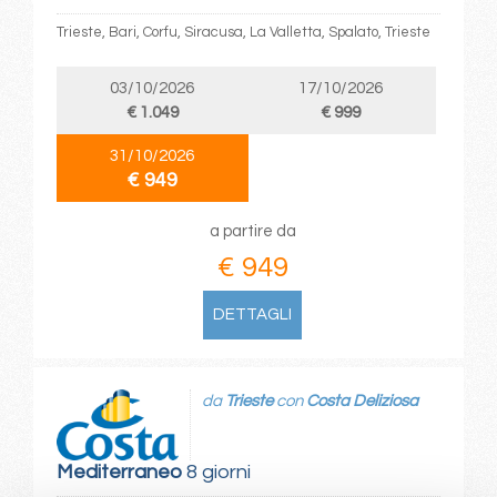
Trieste, Bari, Corfu, Siracusa, La Valletta, Spalato, Trieste
03/10/2026
17/10/2026
€ 1.049
€ 999
31/10/2026
€ 949
a partire da
€ 949
DETTAGLI
da
Trieste
con
Costa Deliziosa
Mediterraneo
8 giorni