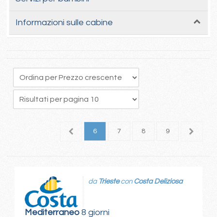
Informazioni sulle cabine
2
3
4
5
6
7
8
9
10
1
da
Trieste
con
Costa Deliziosa
Mediterraneo
8 giorni