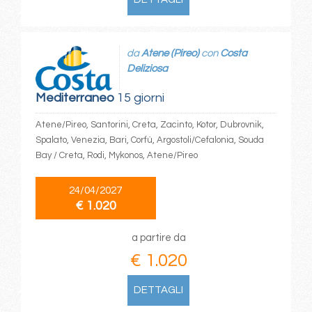
da
Atene (Pireo)
con
Costa
Deliziosa
Mediterraneo
15 giorni
Atene/Pireo, Santorini, Creta, Zacinto, Kotor, Dubrovnik,
Spalato, Venezia, Bari, Corfù, Argostoli/Cefalonia, Souda
Bay / Creta, Rodi, Mykonos, Atene/Pireo
24/04/2027
€ 1.020
a partire da
€ 1.020
DETTAGLI