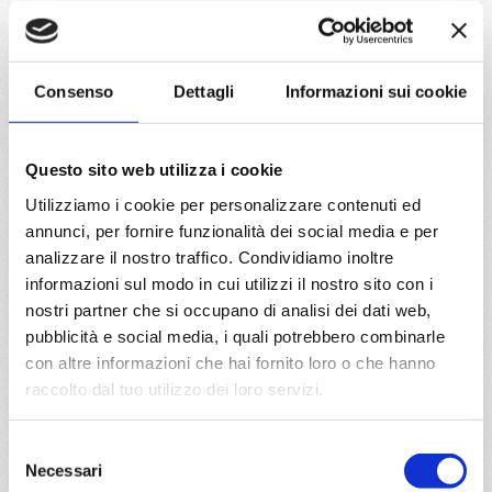
Trieste, Bari, Kotor, Corfu, Dubrovnik, Spalato, Trieste
10/10/2026
24/10/2026
Consenso
Dettagli
Informazioni sui cookie
€ 969
€ 1.019
a partire da
Questo sito web utilizza i cookie
€ 969
Utilizziamo i cookie per personalizzare contenuti ed
annunci, per fornire funzionalità dei social media e per
DETTAGLI
analizzare il nostro traffico. Condividiamo inoltre
informazioni sul modo in cui utilizzi il nostro sito con i
nostri partner che si occupano di analisi dei dati web,
da
Bari
con
Costa Deliziosa
pubblicità e social media, i quali potrebbero combinarle
con altre informazioni che hai fornito loro o che hanno
Mediterraneo
8 giorni
raccolto dal tuo utilizzo dei loro servizi.
Bari, Kotor, Corfu, Dubrovnik, Spalato, Trieste, Bari
Selezione
Necessari
del
11/10/2026
25/10/2026