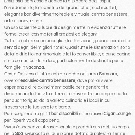
Deliziosa
, ogni cosa é dedicata al piacere degli ospiti:
l'arredamento, la maestria dei grandi chef, ricchi buffet,
elegante bar, divertimento reale e virtuale, centro benessere,
arte e innovazione.
Un uso sapiente di luci e di design mette in evidenza tutte le
forme, creati con materiali preziosi ed eleganti.
Tutte le cabine sono accoglienti e funzionali, pieni di comfort e
servizi degni dei migliori hotel: Quasi tutte le sistemazioni sono
dotate di letto matrimoniale e letto convertibile, alcune cabine
sono comunicanti tra loro, particolarmente destinate per le
famiglie in vacanza.
Costa Deliziosa ti offre cabine anche nell’area
Samsara
,
ovvero l’
esclusivo centro benessere
, dove potrai vivere
esperienze di relax indimenticabile per rigenerarti e
dimenticare la tua vita a terra. La nave offre un'ampia scelta
per quanto riguarda la varietà culinaria e i locali in cui
trascorrere le tue serate a bordo.
Puoi scegliere tra gli
11 bar disponibili
e l’esclusivo
Cigar Lounge
per l’aperitivo o il dopo cena.
Vivi un’esperienza ultrasensoriale e prenditi cura del tuo corpo
nella
Spa
, sviluppata su due piani e dotata di palestra, terme,