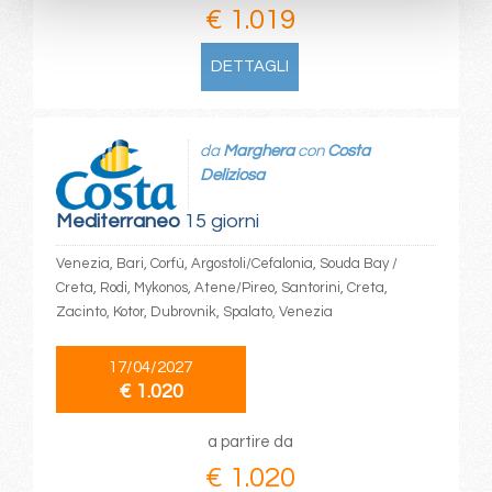
€ 1.019
DETTAGLI
da
Marghera
con
Costa
Deliziosa
Mediterraneo
15 giorni
Venezia, Bari, Corfù, Argostoli/Cefalonia, Souda Bay /
Creta, Rodi, Mykonos, Atene/Pireo, Santorini, Creta,
Zacinto, Kotor, Dubrovnik, Spalato, Venezia
17/04/2027
€ 1.020
a partire da
€ 1.020