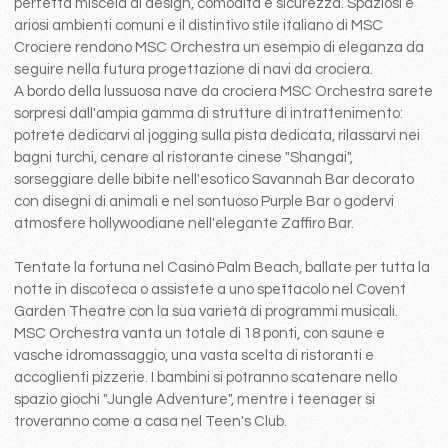
perfetta miscela di design, comodità e sicurezza. Spaziosi e
ariosi ambienti comuni e il distintivo stile italiano di MSC
Crociere rendono MSC Orchestra un esempio di eleganza da
seguire nella futura progettazione di navi da crociera.
A bordo della lussuosa nave da crociera MSC Orchestra sarete
sorpresi dall'ampia gamma di strutture di intrattenimento:
potrete dedicarvi al jogging sulla pista dedicata, rilassarvi nei
bagni turchi, cenare al ristorante cinese "Shangai",
sorseggiare delle bibite nell'esotico Savannah Bar decorato
con disegni di animali e nel sontuoso Purple Bar o godervi
atmosfere hollywoodiane nell'elegante Zaffiro Bar.
Tentate la fortuna nel Casinò Palm Beach, ballate per tutta la
notte in discoteca o assistete a uno spettacolo nel Covent
Garden Theatre con la sua varietà di programmi musicali.
MSC Orchestra vanta un totale di 18 ponti, con saune e
vasche idromassaggio, una vasta scelta di ristoranti e
accoglienti pizzerie. I bambini si potranno scatenare nello
spazio giochi "Jungle Adventure", mentre i teenager si
troveranno come a casa nel Teen's Club.