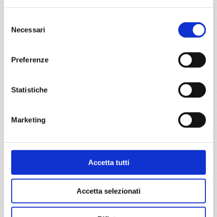
Selezione
da
Valencia
con
MSC Orchestra
Necessari
del
Mediterraneo
8 giorni
consenso
Preferenze
Valencia, La Spezia, Civitavecchia, Genova, Marsiglia,
Tarragona, Valencia
Statistiche
02/10/2027
09/10/2027
€ 573
€ 573
Marketing
16/10/2027
23/10/2027
€ 573
€ 573
30/10/2027
Accetta tutti
€ 563
a partire da
Accetta selezionati
€ 563