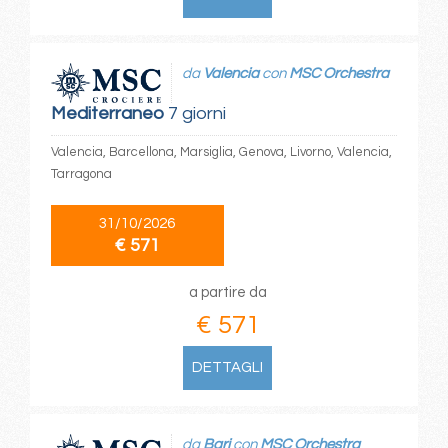
da
Valencia
con
MSC Orchestra
Mediterraneo
7 giorni
Valencia, Barcellona, Marsiglia, Genova, Livorno, Valencia,
Tarragona
31/10/2026
€ 571
a partire da
€ 571
DETTAGLI
da
Bari
con
MSC Orchestra