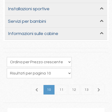
Installazioni sportive
Servizi per bambini
Informazioni sulle cabine
6
7
8
9
10
11
12
13
14
1