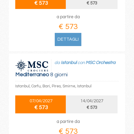
€ 573
€ 573
a partire da
€ 573
DETTAGLI
da
Istanbul
con
MSC Orchestra
Mediterraneo
8 giorni
Istanbul, Corfu, Bari, Pireo, Smirne, Istanbul
07/04/2027
14/04/2027
€ 573
€ 573
a partire da
€ 573