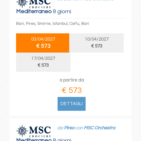
Mediterraneo
8 giorni
Bari, Pireo, Smirne, Istanbul, Corfu, Bari
03/04/2027
10/04/2027
€ 573
€ 573
17/04/2027
€ 573
a partire da
€ 573
DETTAGLI
da
Pireo
con
MSC Orchestra
Mediterraneo
8 giorni