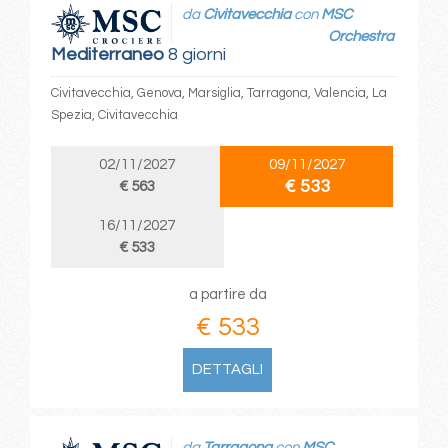
da
Civitavecchia
con
MSC
Orchestra
Mediterraneo
8 giorni
Civitavecchia, Genova, Marsiglia, Tarragona, Valencia, La
Spezia, Civitavecchia
02/11/2027
09/11/2027
€ 533
€ 563
16/11/2027
€ 533
a partire da
€ 533
DETTAGLI
da
Tarragona
con
MSC