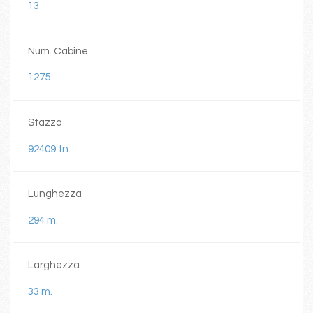
13
Num. Cabine
1275
Stazza
92409 tn.
Lunghezza
294 m.
Larghezza
33 m.