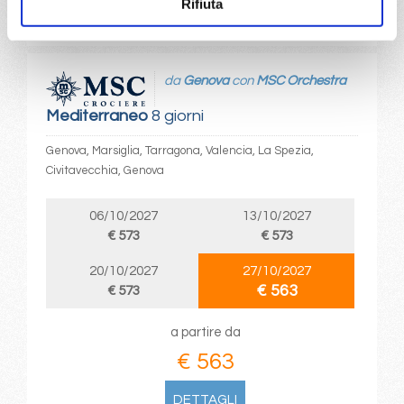
Rifiuta
DETTAGLI
da
Genova
con
MSC Orchestra
Mediterraneo
8 giorni
Genova, Marsiglia, Tarragona, Valencia, La Spezia,
Civitavecchia, Genova
06/10/2027
13/10/2027
€ 573
€ 573
20/10/2027
27/10/2027
€ 563
€ 573
a partire da
€ 563
DETTAGLI