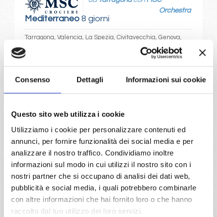
Orchestra
Mediterraneo
8 giorni
Tarragona, Valencia, La Spezia, Civitavecchia, Genova,
Marsiglia, Tarragona
01/10/2027
08/10/2027
Consenso
Dettagli
Informazioni sui cookie
€ 573
€ 573
15/10/2027
22/10/2027
€ 573
€ 573
Questo sito web utilizza i cookie
Utilizziamo i cookie per personalizzare contenuti ed
29/10/2027
annunci, per fornire funzionalità dei social media e per
€ 563
analizzare il nostro traffico. Condividiamo inoltre
informazioni sul modo in cui utilizzi il nostro sito con i
a partire da
nostri partner che si occupano di analisi dei dati web,
€ 563
pubblicità e social media, i quali potrebbero combinarle
con altre informazioni che hai fornito loro o che hanno
DETTAGLI
raccolto dal tuo utilizzo dei loro servizi.