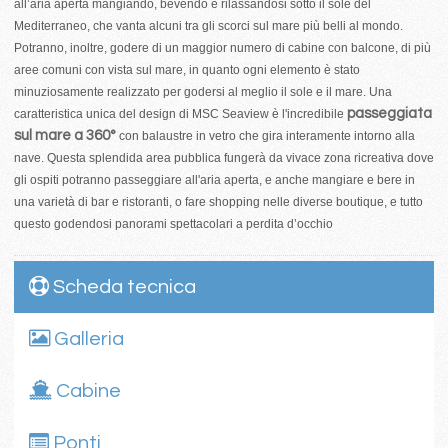
all’aria aperta mangiando, bevendo e rilassandosi sotto il sole del
Mediterraneo, che vanta alcuni tra gli scorci sul mare più belli al mondo.
Potranno, inoltre, godere di un maggior numero di cabine con balcone, di più
aree comuni con vista sul mare, in quanto ogni elemento è stato
minuziosamente realizzato per godersi al meglio il sole e il mare. Una
passeggiata
caratteristica unica del design di MSC Seaview è l'incredibile
sul mare a 360°
con balaustre in vetro che gira interamente intorno alla
nave. Questa splendida area pubblica fungerà da vivace zona ricreativa dove
gli ospiti potranno passeggiare all'aria aperta, e anche mangiare e bere in
una varietà di bar e ristoranti, o fare shopping nelle diverse boutique, e tutto
questo godendosi panorami spettacolari a perdita d’occhio
Scheda tecnica
Galleria
Cabine
Ponti