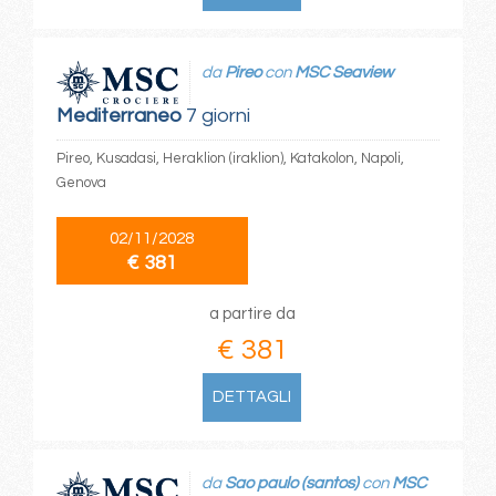
da
Pireo
con
MSC Seaview
Mediterraneo
7 giorni
Pireo, Kusadasi, Heraklion (iraklion), Katakolon, Napoli,
Genova
02/11/2028
€ 381
a partire da
€ 381
DETTAGLI
da
Sao paulo (santos)
con
MSC