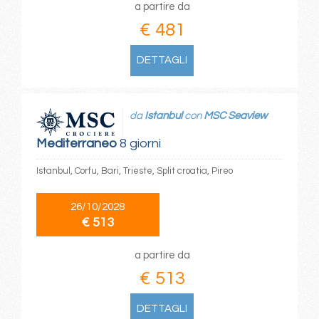
a partire da
€ 481
DETTAGLI
da
Istanbul
con
MSC Seaview
Mediterraneo
8 giorni
Istanbul, Corfu, Bari, Trieste, Split croatia, Pireo
26/10/2028
€ 513
a partire da
€ 513
DETTAGLI