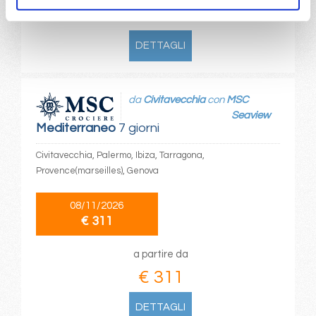
€ 259
DETTAGLI
da
Civitavecchia
con
MSC
Seaview
Mediterraneo
7 giorni
Civitavecchia, Palermo, Ibiza, Tarragona,
Provence(marseilles), Genova
08/11/2026
€ 311
a partire da
€ 311
DETTAGLI