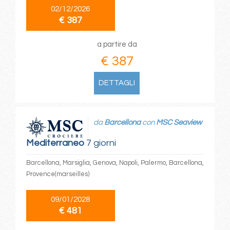
02/12/2026
€ 387
a partire da
€ 387
DETTAGLI
da
Barcellona
con
MSC Seaview
Mediterraneo
7 giorni
Barcellona, Marsiglia, Genova, Napoli, Palermo, Barcellona,
Provence(marseilles)
09/01/2028
€ 481