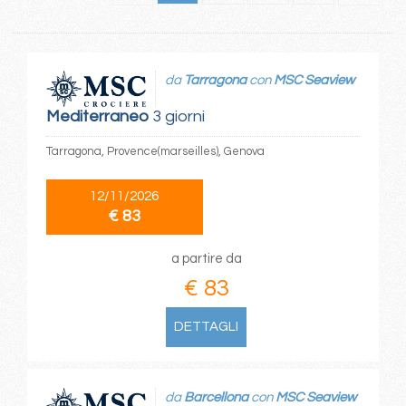
da
Tarragona
con
MSC Seaview
Mediterraneo
3 giorni
Tarragona, Provence(marseilles), Genova
12/11/2026
€ 83
a partire da
€ 83
DETTAGLI
da
Barcellona
con
MSC Seaview