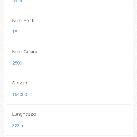
5429
Num. Ponti
18
Num. Cabine
2500
Stazza
154000 tn.
Lunghezza
323 m.