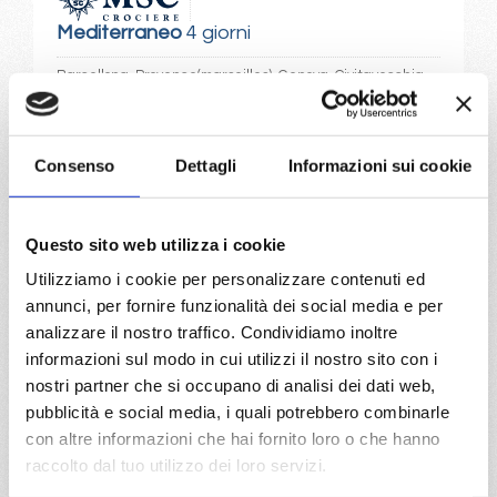
Mediterraneo
4 giorni
Barcellona, Provence(marseilles), Genova, Civitavecchia
24/09/2026
€ 155
Consenso
Dettagli
Informazioni sui cookie
a partire da
€ 155
Questo sito web utilizza i cookie
Utilizziamo i cookie per personalizzare contenuti ed
DETTAGLI
annunci, per fornire funzionalità dei social media e per
analizzare il nostro traffico. Condividiamo inoltre
informazioni sul modo in cui utilizzi il nostro sito con i
da
Genova
con
MSC Seaview
nostri partner che si occupano di analisi dei dati web,
pubblicità e social media, i quali potrebbero combinarle
Transoceaniche
5 giorni
con altre informazioni che hai fornito loro o che hanno
Genova, Civitavecchia, Ajaccio, Marsiglia, Barcellona
raccolto dal tuo utilizzo dei loro servizi.