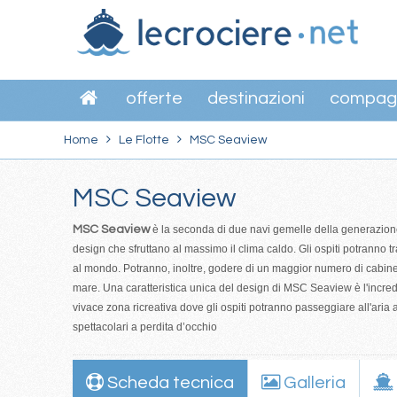
offerte
destinazioni
compag
Home
Le Flotte
MSC Seaview
MSC Seaview
MSC Seaview
è la seconda di due navi gemelle della generazione
design che sfruttano al massimo il clima caldo. Gli ospiti potranno t
al mondo. Potranno, inoltre, godere di un maggior numero di cabine 
mare. Una caratteristica unica del design di MSC Seaview è l'incred
vivace zona ricreativa dove gli ospiti potranno passeggiare all'aria
spettacolari a perdita d’occhio
Scheda tecnica
Galleria