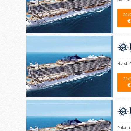
30/
€
Napoli, 
31/
€
Palermo,