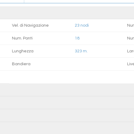
Vel. di Navigazione
23 nodi
Num
Num. Ponti
18
Nu
Lunghezza
323 m.
La
Bandiera
Live