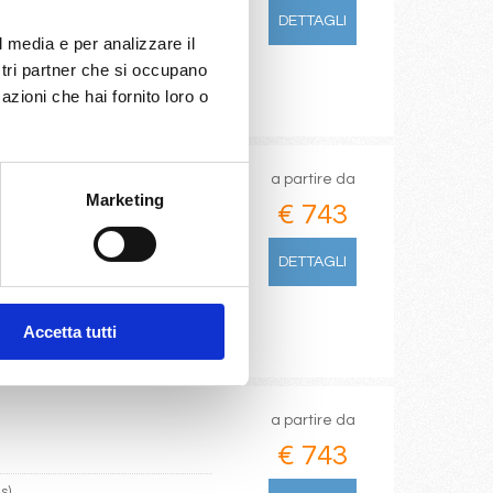
illes)
DETTAGLI
l media e per analizzare il
ostri partner che si occupano
azioni che hai fornito loro o
a partire da
Marketing
€ 743
illes)
DETTAGLI
Accetta tutti
a partire da
€ 743
s)