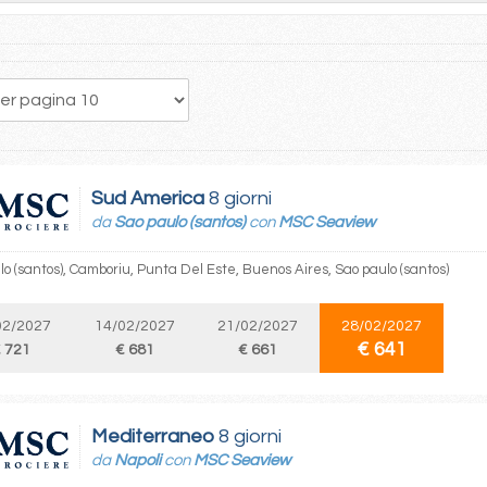
1
2
3
4
Sud America
8 giorni
da
Sao paulo (santos)
con
MSC Seaview
lo (santos), Camboriu, Punta Del Este, Buenos Aires, Sao paulo (santos)
02/2027
14/02/2027
21/02/2027
28/02/2027
€ 641
 721
€ 681
€ 661
Mediterraneo
8 giorni
da
Napoli
con
MSC Seaview