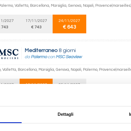
Palermo, Valletta, Barcellona, Marsiglia, Genova, Napoli, Provence(marseilles
11/2027
17/11/2027
24/11/2027
€ 643
 743
€ 743
Mediterraneo
8 giorni
da
Palermo
con
MSC Seaview
 Valletta, Barcellona, Marsiglia, Genova, Napoli, Palermo, Provence(marseill
11/2027
18/11/2027
25/11/2027
€ 643
 743
€ 643
Mediterraneo
8 giorni
Dettagli
da
Barcellona
con
MSC Seaview