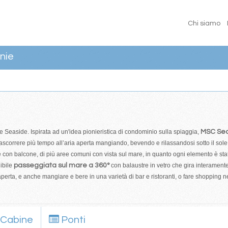
Chi siamo
nie
 Seaside. Ispirata ad un'idea pionieristica di condominio sulla spiaggia,
MSC Se
rascorrere più tempo all’aria aperta mangiando, bevendo e rilassandosi sotto il sole 
con balcone, di più aree comuni con vista sul mare, in quanto ogni elemento è stato
ibile
passeggiata sul mare a 360°
con balaustre in vetro che gira interament
 aperta, e anche mangiare e bere in una varietà di bar e ristoranti, o fare shopping
Cabine
Ponti