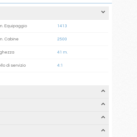
. Equipaggio
1413
m. Cabine
2500
rghezza
41 m.
llo di servizio
4:1