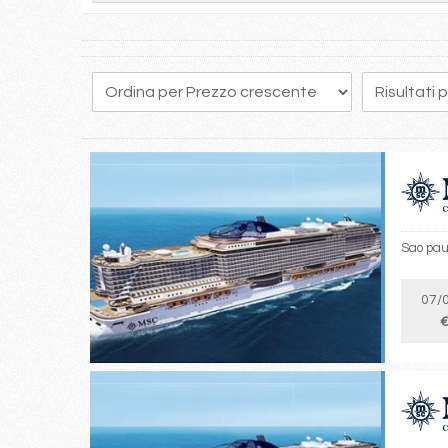
Sao pau
07/
€