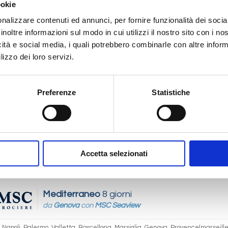
ookie
na, Marsiglia, Genova, Napoli, Palermo, Valletta, Barcellona, Provence(marse
nalizzare contenuti ed annunci, per fornire funzionalità dei socia
11/2027
21/11/2027
28/11/2027
inoltre informazioni sul modo in cui utilizzi il nostro sito con i n
€ 643
 743
€ 643
icità e social media, i quali potrebbero combinarle con altre inform
lizzo dei loro servizi.
Mediterraneo
8 giorni
Preferenze
Statistiche
da
Barcellona
con
MSC Seaview
na, Marsiglia, Genova, Napoli, Palermo, Valletta, Barcellona, Provence(marse
03/2027
 743
Accetta selezionati
Mediterraneo
8 giorni
da
Genova
con
MSC Seaview
Napoli, Palermo, Valletta, Barcellona, Marsiglia, Genova, Provence(marseille