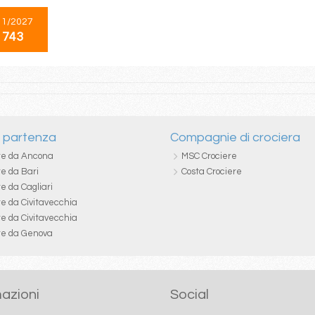
11/2027
 743
i partenza
Compagnie di crociera
re da Ancona
MSC Crociere
re da Bari
Costa Crociere
e da Cagliari
re da Civitavecchia
re da Civitavecchia
re da Genova
azioni
Social