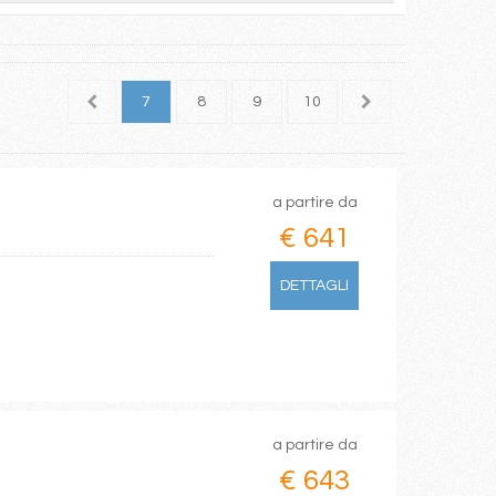
5
6
7
8
9
10
11
12
13
a partire da
€ 641
DETTAGLI
a partire da
€ 643