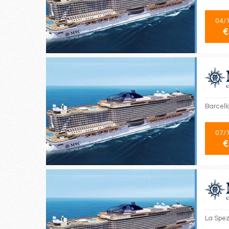
04/
€
Barcello
07/
€
La Spezi