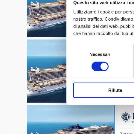
Questo sito web utilizza i c
Barcello
Utilizziamo i cookie per perso
14/
nostro traffico. Condividiamo 
€
di analisi dei dati web, pubbl
che hanno raccolto dal tuo uti
Selezione
Necessari
del
consenso
Barcello
28/
€
Rifiuta
Genova, 