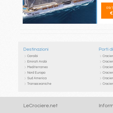
09/
€
Destinazioni
Porti d
Caraibi
Crocie
Emirati Arabi
Crocie
Mediterraneo
Crocier
Nord Europa
Crocie
Sud America
Crocie
Transoceaniche
Crocie
LeCrociere.net
Inform