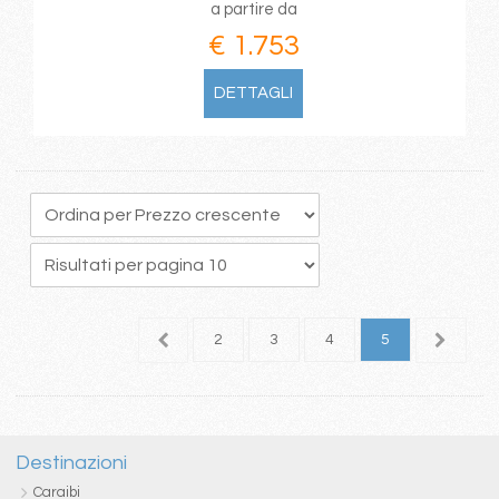
a partire da
€ 1.753
DETTAGLI
1
2
3
4
5
Destinazioni
Caraibi