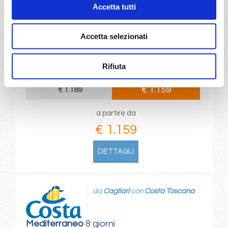
Accetta tutti
Mediterraneo
8 giorni
Accetta selezionati
Cagliari, Napoli, Civitavecchia, Genova, Marsiglia,
Barcellona, Cagliari
Rifiuta
18/08/2026
25/08/2026
€ 1.159
€ 1.189
a partire da
€ 1.159
DETTAGLI
da
Cagliari
con
Costa Toscana
Mediterraneo
8 giorni