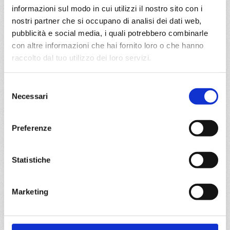
informazioni sul modo in cui utilizzi il nostro sito con i
Mediterraneo
8 giorni
nostri partner che si occupano di analisi dei dati web,
pubblicità e social media, i quali potrebbero combinarle
Cagliari, Napoli, Civitavecchia, Genova, Marsiglia,
con altre informazioni che hai fornito loro o che hanno
Barcellona, Cagliari
raccolto dal tuo utilizzo dei loro servizi.
08/09/2026
15/09/2026
Selezione
€ 1.079
€ 1.029
Necessari
del
22/09/2026
29/09/2026
consenso
€ 979
€ 979
Preferenze
a partire da
€ 979
Statistiche
DETTAGLI
Marketing
da
Cagliari
con
Costa Toscana