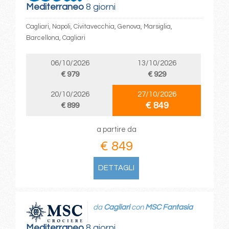
Mediterraneo
8 giorni
Cagliari, Napoli, Civitavecchia, Genova, Marsiglia,
Barcellona, Cagliari
06/10/2026
13/10/2026
€ 979
€ 929
20/10/2026
27/10/2026
€ 849
€ 899
a partire da
€ 849
DETTAGLI
da
Cagliari
con
MSC Fantasia
Mediterraneo
8 giorni