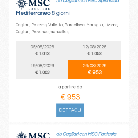
da
Cagliari
con
MSC Splendida
Mediterraneo
8 giorni
Cagliari, Palermo, Valletta, Barcellona, Marsiglia, Livorno,
Cagliari, Provence(marseilles)
05/08/2026
12/08/2026
€ 1.013
€ 1.053
19/08/2026
26/08/2026
€ 953
€ 1.003
a partire da
€ 953
DETTAGLI
da
Cagliari
con
MSC Fantasia