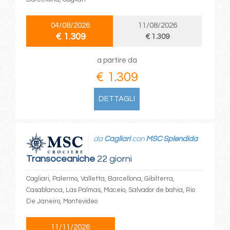
04/08/2026
11/08/2026
€ 1.309
€ 1.309
a partire da
€ 1.309
DETTAGLI
da
Cagliari
con
MSC Splendida
Transoceaniche
22 giorni
Cagliari, Palermo, Valletta, Barcellona, Gibilterra,
Casablanca, Las Palmas, Maceio, Salvador de bahia, Rio
De Janeiro, Montevideo
11/11/2026