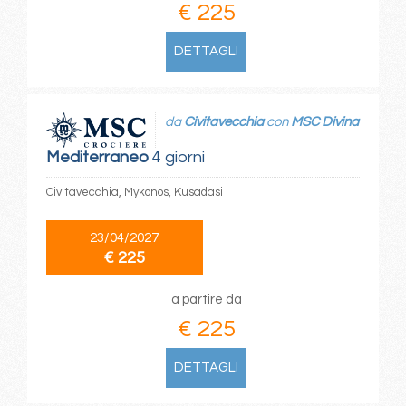
€ 225
DETTAGLI
da
Civitavecchia
con
MSC Divina
Mediterraneo
4 giorni
Civitavecchia, Mykonos, Kusadasi
23/04/2027
€ 225
a partire da
€ 225
DETTAGLI