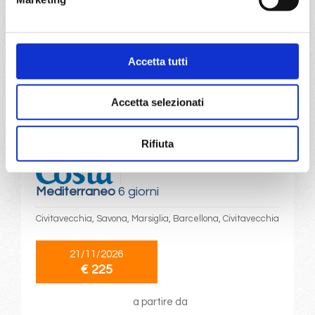
€ 215
a partire da
€ 215
Accetta tutti
DETTAGLI
Accetta selezionati
Rifiuta
da
Civitavecchia
con
Costa
Pacifica
Mediterraneo
6 giorni
Civitavecchia, Savona, Marsiglia, Barcellona, Civitavecchia
21/11/2026
€ 225
a partire da