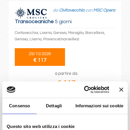
da
Civitavecchia
con
MSC Opera
Transoceaniche
5 giorni
Civitavecchia, Livorno, Genova, Marsiglia, Barcellona,
Genova, Livorno, Provence(marseilles)
29/10/2026
€ 117
a partire da
€ 117
DETTAGLI
Consenso
Dettagli
Informazioni sui cookie
da
Civitavecchia
con
MSC
Musica
Questo sito web utilizza i cookie
Mediterraneo
4 giorni