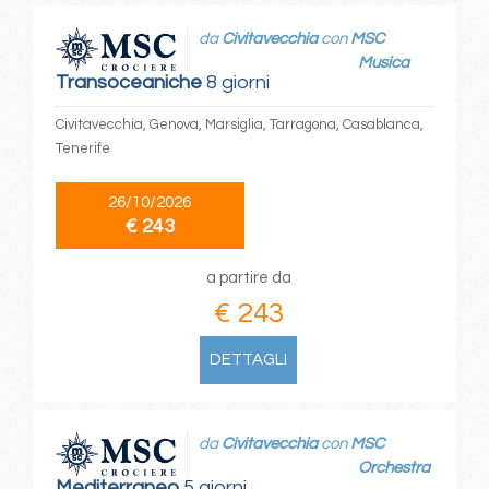
da
Civitavecchia
con
MSC
Musica
Transoceaniche
8 giorni
Civitavecchia, Genova, Marsiglia, Tarragona, Casablanca,
Tenerife
26/10/2026
€ 243
a partire da
€ 243
DETTAGLI
da
Civitavecchia
con
MSC
Orchestra
Mediterraneo
5 giorni