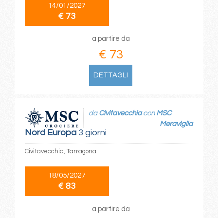
14/01/2027
€ 73
a partire da
€ 73
DETTAGLI
da
Civitavecchia
con
MSC
Meraviglia
Nord Europa
3 giorni
Civitavecchia, Tarragona
18/05/2027
€ 83
a partire da