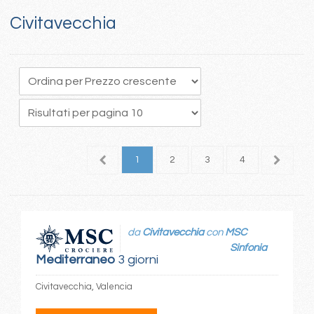
Civitavecchia
1
2
3
4
5
da
Civitavecchia
con
MSC
Sinfonia
Mediterraneo
3 giorni
Civitavecchia, Valencia