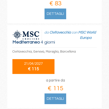
€ 83
DETTAGLI
da
Civitavecchia
con
MSC World
Europa
Mediterraneo
4 giorni
Civitavecchia, Genova, Marsiglia, Barcellona
21/04/2027
€ 115
a partire da
€ 115
DETTAGLI