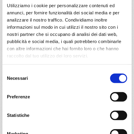
Utilizziamo i cookie per personalizzare contenuti ed
Civitavecchia, Genova, Marsiglia, Valencia
annunci, per fornire funzionalità dei social media e per
analizzare il nostro traffico. Condividiamo inoltre
05/10/2026
informazioni sul modo in cui utilizzi il nostro sito con i
€ 185
nostri partner che si occupano di analisi dei dati web,
pubblicità e social media, i quali potrebbero combinarle
a partire da
con altre informazioni che hai fornito loro o che hanno
€ 185
raccolto dal tuo utilizzo dei loro servizi.
DETTAGLI
Selezione
Necessari
del
consenso
da
Civitavecchia
con
MSC Divina
Preferenze
Mediterraneo
4 giorni
Statistiche
Civitavecchia, Mykonos, Mormugao
23/04/2027
Marketing