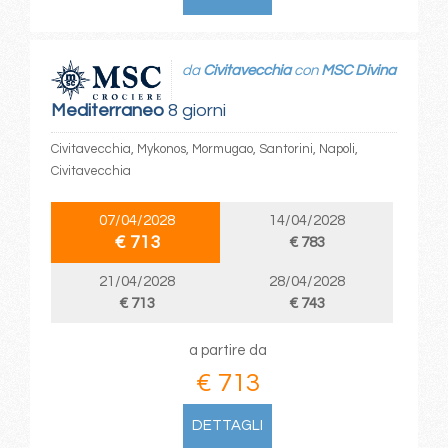
da
Civitavecchia
con
MSC Divina
Mediterraneo
8 giorni
Civitavecchia, Mykonos, Mormugao, Santorini, Napoli,
Civitavecchia
07/04/2028
14/04/2028
€ 713
€ 783
21/04/2028
28/04/2028
€ 713
€ 743
a partire da
€ 713
DETTAGLI