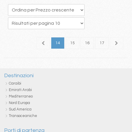
0
11
12
13
14
15
16
17
18
1
Destinazioni
Caraibi
Emirati Arabi
Mediterraneo
Nord Europa
Sud America
Transoceaniche
Porti di partenza