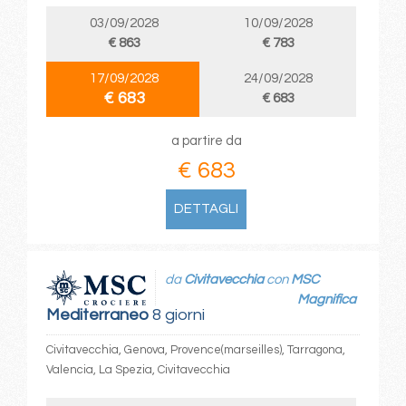
03/09/2028
10/09/2028
€ 863
€ 783
17/09/2028
24/09/2028
€ 683
€ 683
a partire da
€ 683
DETTAGLI
da
Civitavecchia
con
MSC
Magnifica
Mediterraneo
8 giorni
Civitavecchia, Genova, Provence(marseilles), Tarragona,
Valencia, La Spezia, Civitavecchia