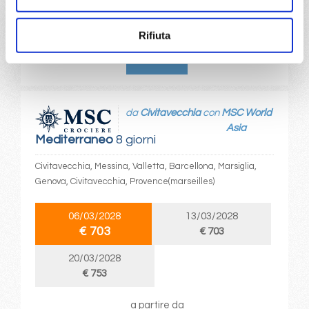
a partire da
€ 699
Rifiuta
DETTAGLI
da
Civitavecchia
con
MSC World
Asia
Mediterraneo
8 giorni
Civitavecchia, Messina, Valletta, Barcellona, Marsiglia,
Genova, Civitavecchia, Provence(marseilles)
06/03/2028
13/03/2028
€ 703
€ 703
20/03/2028
€ 753
a partire da