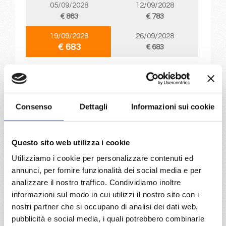
05/09/2028
12/09/2028
€ 863
€ 783
19/09/2028
26/09/2028
€ 683
€ 683
a partire da
€ 683
Consenso
Dettagli
Informazioni sui cookie
DETTAGLI
Questo sito web utilizza i cookie
da
Civitavecchia
con
MSC
Utilizziamo i cookie per personalizzare contenuti ed
Grandiosa
Transoceaniche
17 giorni
annunci, per fornire funzionalità dei social media e per
analizzare il nostro traffico. Condividiamo inoltre
Civitavecchia, Palma de mallorca, Barcellona, Madeira
informazioni sul modo in cui utilizzi il nostro sito con i
(funchal), San Juan, Miami
nostri partner che si occupano di analisi dei dati web,
pubblicità e social media, i quali potrebbero combinarle
28/10/2026