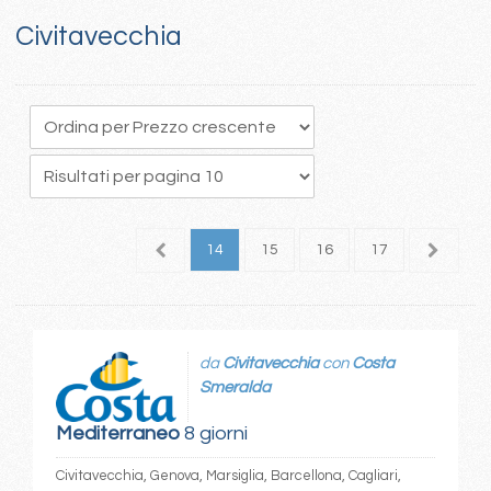
Civitavecchia
0
11
12
13
14
15
16
17
18
1
da
Civitavecchia
con
Costa
Smeralda
Mediterraneo
8 giorni
Civitavecchia, Genova, Marsiglia, Barcellona, Cagliari,