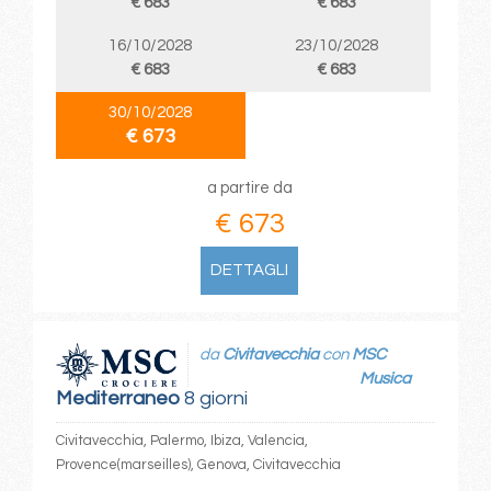
€ 683
€ 683
16/10/2028
23/10/2028
€ 683
€ 683
30/10/2028
€ 673
a partire da
€ 673
DETTAGLI
da
Civitavecchia
con
MSC
Musica
Mediterraneo
8 giorni
Civitavecchia, Palermo, Ibiza, Valencia,
Provence(marseilles), Genova, Civitavecchia