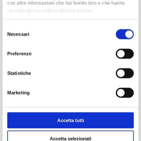
con altre informazioni che hai fornito loro o che hanno
€ 699
raccolto dal tuo utilizzo dei loro servizi.
a partire da
Selezione
€ 699
Necessari
del
consenso
DETTAGLI
Preferenze
da
Civitavecchia
con
Costa
Statistiche
Pacifica
Mediterraneo
8 giorni
Marketing
Civitavecchia, Savona, Marsiglia, Barcellona, La Goulette,
Palermo, Civitavecchia
Accetta tutti
28/11/2026
€ 699
Accetta selezionati