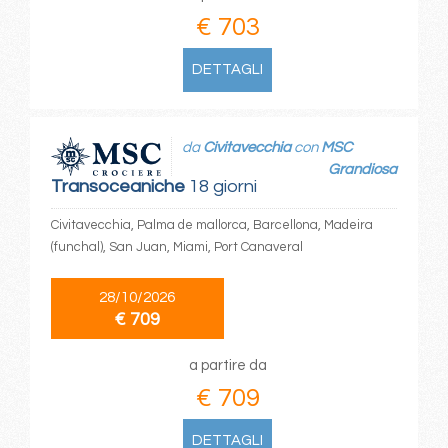
€ 703
DETTAGLI
da
Civitavecchia
con
MSC
Grandiosa
Transoceaniche
18 giorni
Civitavecchia, Palma de mallorca, Barcellona, Madeira
(funchal), San Juan, Miami, Port Canaveral
28/10/2026
€ 709
a partire da
€ 709
DETTAGLI