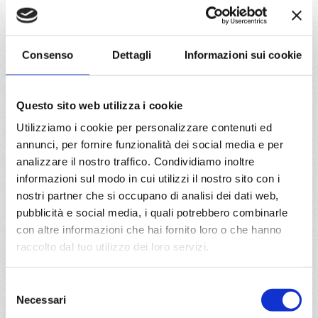
da
Civitavecchia
con
MSC World
Consenso
Dettagli
Informazioni sui cookie
Asia
Mediterraneo
8 giorni
Questo sito web utilizza i cookie
Civitavecchia, Messina, Valletta, Barcellona, Marsiglia,
Genova, Civitavecchia, Provence(marseilles)
Utilizziamo i cookie per personalizzare contenuti ed
annunci, per fornire funzionalità dei social media e per
07/12/2026
14/12/2026
analizzare il nostro traffico. Condividiamo inoltre
€ 739
€ 1.023
informazioni sul modo in cui utilizzi il nostro sito con i
nostri partner che si occupano di analisi dei dati web,
21/12/2026
28/12/2026
pubblicità e social media, i quali potrebbero combinarle
€ 1.023
€ 1.423
con altre informazioni che hai fornito loro o che hanno
raccolto dal tuo utilizzo dei loro servizi.
a partire da
€ 739
Selezione
Necessari
del
DETTAGLI