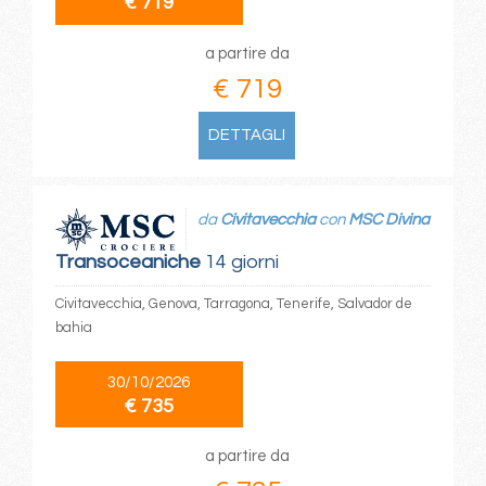
€ 719
a partire da
€ 719
DETTAGLI
da
Civitavecchia
con
MSC Divina
Transoceaniche
14 giorni
Civitavecchia, Genova, Tarragona, Tenerife, Salvador de
bahia
30/10/2026
€ 735
a partire da