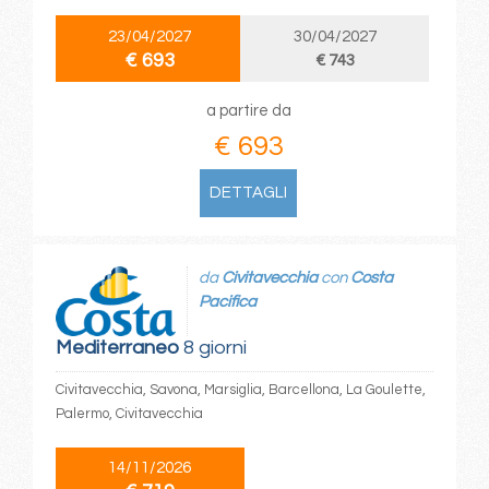
23/04/2027
30/04/2027
€ 693
€ 743
a partire da
€ 693
DETTAGLI
da
Civitavecchia
con
Costa
Pacifica
Mediterraneo
8 giorni
Civitavecchia, Savona, Marsiglia, Barcellona, La Goulette,
Palermo, Civitavecchia
14/11/2026