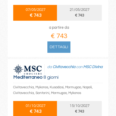
07/05/2027
21/05/2027
€ 743
€ 743
a partire da
€ 743
DETTAGLI
da
Civitavecchia
con
MSC Divina
Mediterraneo
8 giorni
Civitavecchia, Mykonos, Kusadasi, Mormugao, Napoli,
Civitavecchia, Santorini, Mormugao, Mykonos
01/10/2027
15/10/2027
€ 743
€ 743