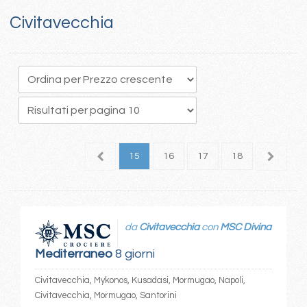
Civitavecchia
1
12
13
14
15
16
17
18
19
2
da
Civitavecchia
con
MSC Divina
Mediterraneo
8 giorni
Civitavecchia, Mykonos, Kusadasi, Mormugao, Napoli,
Civitavecchia, Mormugao, Santorini