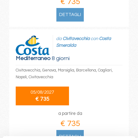
€ 735
DETTAGLI
da
Civitavecchia
con
Costa
Smeralda
Mediterraneo
8 giorni
Civitavecchia, Genova, Marsiglia, Barcellona, Cagliari,
Napoli, Civitavecchia
05/08/2027
€ 735
a partire da
€ 735
DETTAGLI