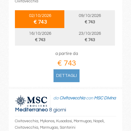
Civitavecchia
02/10/2026
09/10/2026
€ 743
€ 743
16/10/2026
23/10/2026
€ 743
€ 743
a partire da
€ 743
DETTAGLI
da
Civitavecchia
con
MSC Divina
Mediterraneo
8 giorni
Civitavecchia, Mykonos, Kusadasi, Mormugao, Napoli,
Civitavecchia, Mormugao, Santorini