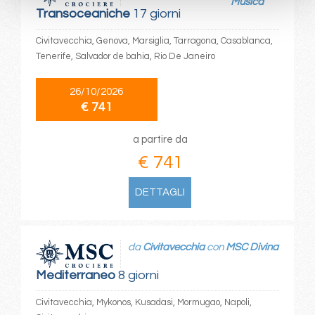
Musica
Transoceaniche
17 giorni
Civitavecchia, Genova, Marsiglia, Tarragona, Casablanca,
Tenerife, Salvador de bahia, Rio De Janeiro
26/10/2026
€ 741
a partire da
€ 741
DETTAGLI
da
Civitavecchia
con
MSC Divina
Mediterraneo
8 giorni
Civitavecchia, Mykonos, Kusadasi, Mormugao, Napoli,