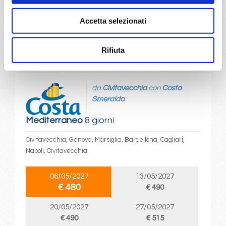
a partire da
Accetta selezionati
€ 475
DETTAGLI
Rifiuta
da
Civitavecchia
con
Costa
Smeralda
Mediterraneo
8 giorni
Civitavecchia, Genova, Marsiglia, Barcellona, Cagliari,
Napoli, Civitavecchia
06/05/2027
13/05/2027
€ 480
€ 490
20/05/2027
27/05/2027
€ 490
€ 515