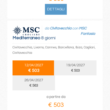
DETTAGLI
da
Civitavecchia
con
MSC
Fantasia
Mediterraneo
8 giorni
Civitavecchia, Livorno, Cannes, Barcellona, Ibiza, Cagliari,
Civitavecchia
12/04/2027
19/04/2027
€ 503
€ 503
26/04/2027
€ 563
a partire da
€ 503