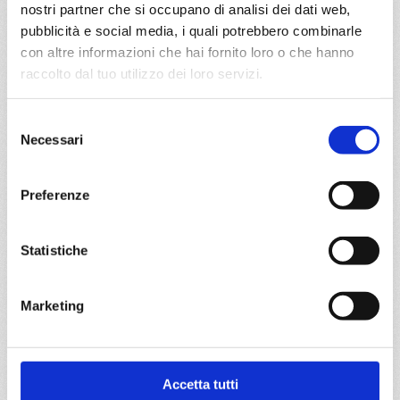
28/09/2027
nostri partner che si occupano di analisi dei dati web,
€ 475
pubblicità e social media, i quali potrebbero combinarle
con altre informazioni che hai fornito loro o che hanno
a partire da
raccolto dal tuo utilizzo dei loro servizi.
€ 475
Selezione
DETTAGLI
Necessari
del
consenso
Preferenze
da
Civitavecchia
con
Costa
Fascinosa
Statistiche
Mediterraneo
8 giorni
Civitavecchia, Salerno, Messina, La Seyne, Genova, La
Marketing
Spezia, Civitavecchia
05/10/2027
12/10/2027
€ 475
€ 475
Accetta tutti