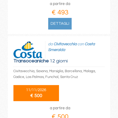
a partire da
€ 493
DETTAGLI
da
Civitavecchia
con
Costa
Smeralda
Transoceaniche
12 giorni
Civitavecchia, Savona, Marsiglia, Barcellona, Malaga,
Cadice, Las Palmas, Funchal, Santa Cruz
11/11/2026
€ 500
a partire da
€ 500