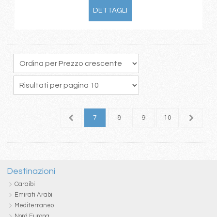
DETTAGLI
3
4
5
6
7
8
9
10
11
1
Destinazioni
Caraibi
Emirati Arabi
Mediterraneo
Nord Europa