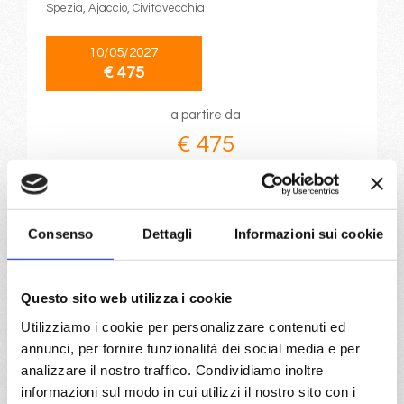
Spezia, Ajaccio, Civitavecchia
10/05/2027
€ 475
a partire da
€ 475
DETTAGLI
Consenso
Dettagli
Informazioni sui cookie
da
Civitavecchia
con
Costa
Fascinosa
Questo sito web utilizza i cookie
Mediterraneo
8 giorni
Utilizziamo i cookie per personalizzare contenuti ed
Civitavecchia, Salerno, Messina, La Seyne, Genova, La
annunci, per fornire funzionalità dei social media e per
Spezia, Civitavecchia
analizzare il nostro traffico. Condividiamo inoltre
informazioni sul modo in cui utilizzi il nostro sito con i