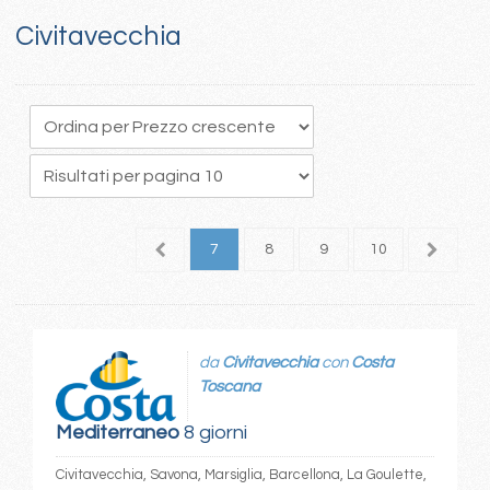
Civitavecchia
3
4
5
6
7
8
9
10
11
1
da
Civitavecchia
con
Costa
Toscana
Mediterraneo
8 giorni
Civitavecchia, Savona, Marsiglia, Barcellona, La Goulette,