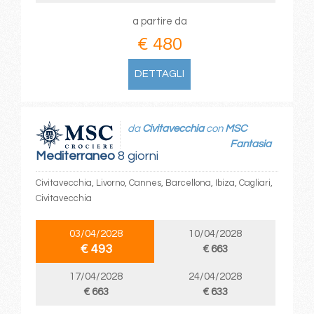
a partire da
€ 480
DETTAGLI
da
Civitavecchia
con
MSC
Fantasia
Mediterraneo
8 giorni
Civitavecchia, Livorno, Cannes, Barcellona, Ibiza, Cagliari,
Civitavecchia
03/04/2028
10/04/2028
€ 493
€ 663
17/04/2028
24/04/2028
€ 663
€ 633