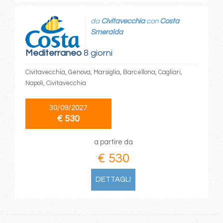
da
Civitavecchia
con
Costa
Smeralda
Mediterraneo
8 giorni
Civitavecchia, Genova, Marsiglia, Barcellona, Cagliari,
Napoli, Civitavecchia
30/09/2027
€ 530
a partire da
€ 530
DETTAGLI