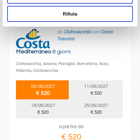
DETTAGLI
Rifiuta
da
Civitavecchia
con
Costa
Toscana
Mediterraneo
8 giorni
Civitavecchia, Savona, Marsiglia, Barcellona, Ibiza,
Palermo, Civitavecchia
04/06/2027
11/06/2027
€ 520
€ 520
18/06/2027
25/06/2027
€ 520
€ 520
a partire da
€ 520