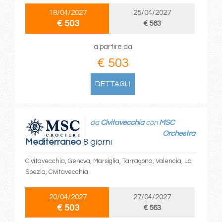
18/04/2027
25/04/2027
€ 503
€ 563
a partire da
€ 503
DETTAGLI
da
Civitavecchia
con
MSC
Orchestra
Mediterraneo
8 giorni
Civitavecchia, Genova, Marsiglia, Tarragona, Valencia, La
Spezia, Civitavecchia
20/04/2027
27/04/2027
€ 503
€ 563