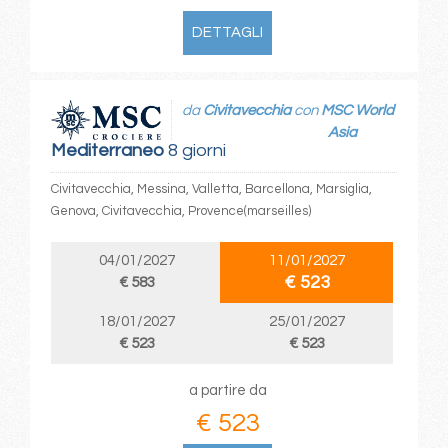
DETTAGLI
da
Civitavecchia
con
MSC World
Asia
Mediterraneo
8 giorni
Civitavecchia, Messina, Valletta, Barcellona, Marsiglia,
Genova, Civitavecchia, Provence(marseilles)
04/01/2027
11/01/2027
€ 523
€ 583
18/01/2027
25/01/2027
€ 523
€ 523
a partire da
€ 523