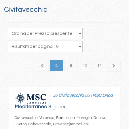
Civitavecchia
4
5
6
7
8
9
10
11
12
1
da
Civitavecchia
con
MSC Lirica
Mediterraneo
8 giorni
Civitavecchia, Valencia, Barcellona, Marsiglia, Genova,
Livorno, Civitavecchia, Provence(marseilles)