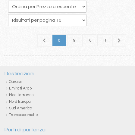
4
5
6
7
8
9
10
11
12
1
Destinazioni
Caraibi
Emirati Arabi
Mediterraneo
Nord Europa
Sud America
Transoceaniche
Porti di partenza