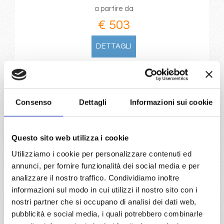
a partire da
€ 503
DETTAGLI
da
Civitavecchia
con
MSC Lirica
Consenso
Dettagli
Informazioni sui cookie
Mediterraneo
8 giorni
Civitavecchia, Valencia, Barcellona, Marsiglia, Genova,
Livorno, Civitavecchia, Provence(marseilles)
Questo sito web utilizza i cookie
Utilizziamo i cookie per personalizzare contenuti ed
02/03/2028
09/03/2028
annunci, per fornire funzionalità dei social media e per
€ 503
€ 503
analizzare il nostro traffico. Condividiamo inoltre
informazioni sul modo in cui utilizzi il nostro sito con i
a partire da
nostri partner che si occupano di analisi dei dati web,
€ 503
pubblicità e social media, i quali potrebbero combinarle