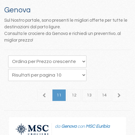
Genova
Sul Nostro portale, sono presenti le migliori offerte per tutte le
destinazioni dal porto ligure.
Consulta le crociere da Genova e richiedi un preventivo..al
miglior prezzo!
7
8
9
10
11
12
13
14
15
1
da
Genova
con
MSC Euribia