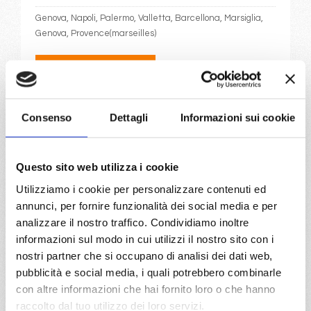
Genova, Napoli, Palermo, Valletta, Barcellona, Marsiglia,
Genova, Provence(marseilles)
27/04/2027
€ 663
a partire da
Consenso
Dettagli
Informazioni sui cookie
€ 663
Questo sito web utilizza i cookie
DETTAGLI
Utilizziamo i cookie per personalizzare contenuti ed
annunci, per fornire funzionalità dei social media e per
analizzare il nostro traffico. Condividiamo inoltre
da
Genova
con
MSC Divina
informazioni sul modo in cui utilizzi il nostro sito con i
Transoceaniche
13 giorni
nostri partner che si occupano di analisi dei dati web,
pubblicità e social media, i quali potrebbero combinarle
Genova, Tarragona, Tenerife, Salvador de bahia
con altre informazioni che hai fornito loro o che hanno
raccolto dal tuo utilizzo dei loro servizi.
31/10/2026