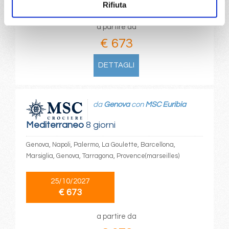
€ 673
€ 673
Rifiuta
a partire da
€ 673
DETTAGLI
da
Genova
con
MSC Euribia
Mediterraneo
8 giorni
Genova, Napoli, Palermo, La Goulette, Barcellona,
Marsiglia, Genova, Tarragona, Provence(marseilles)
25/10/2027
€ 673
a partire da