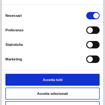
€ 673
Selezione
Necessari
a partire da
del
consenso
€ 673
Preferenze
DETTAGLI
Statistiche
da
Genova
con
MSC Seaview
Marketing
Mediterraneo
8 giorni
Genova, Napoli, Palermo, Valletta, Barcellona, Marsiglia,
Genova, Provence(marseilles)
Accetta tutti
05/10/2027
12/10/2027
€ 673
€ 673
Accetta selezionati
19/10/2027
26/10/2027