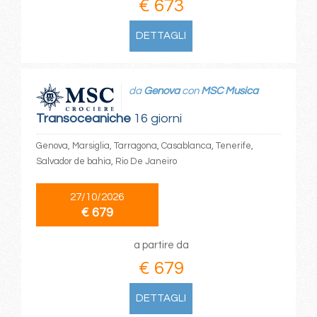
€ 673
DETTAGLI
da
Genova
con
MSC Musica
Transoceaniche
16 giorni
Genova, Marsiglia, Tarragona, Casablanca, Tenerife,
Salvador de bahia, Rio De Janeiro
27/10/2026
€ 679
a partire da
€ 679
DETTAGLI