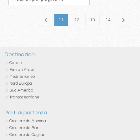
7
8
9
10
11
12
13
14
15
1
Destinazioni
Caraibi
Emirati Arabi
Mediterraneo
Nord Europa
Sud America
Transoceaniche
Porti di partenza
Crociere da Ancona
Crociere da Bari
Crociere da Cagliari