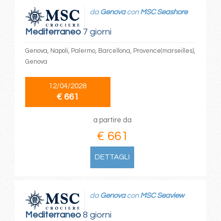
da
Genova
con
MSC Seashore
Mediterraneo
7 giorni
Genova, Napoli, Palermo, Barcellona, Provence(marseilles),
Genova
12/04/2028
€ 661
a partire da
€ 661
DETTAGLI
da
Genova
con
MSC Seaview
Mediterraneo
8 giorni