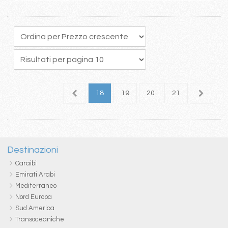
4
15
16
17
18
19
20
21
22
2
Destinazioni
Caraibi
Emirati Arabi
Mediterraneo
Nord Europa
Sud America
Transoceaniche