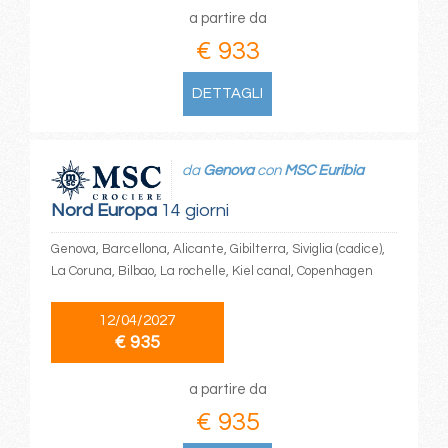
a partire da
€ 933
DETTAGLI
da
Genova
con
MSC Euribia
Nord Europa
14 giorni
Genova, Barcellona, Alicante, Gibilterra, Siviglia (cadice),
La Coruna, Bilbao, La rochelle, Kiel canal, Copenhagen
12/04/2027
€ 935
a partire da
€ 935