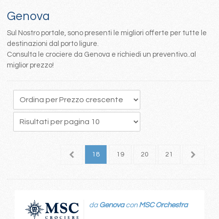
Genova
Sul Nostro portale, sono presenti le migliori offerte per tutte le
destinazioni dal porto ligure.
Consulta le crociere da Genova e richiedi un preventivo..al
miglior prezzo!
4
15
16
17
18
19
20
21
22
2
da
Genova
con
MSC Orchestra