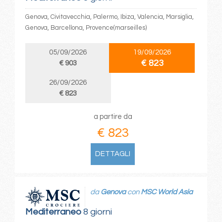
Genova, Civitavecchia, Palermo, Ibiza, Valencia, Marsiglia,
Genova, Barcellona, Provence(marseilles)
05/09/2026
19/09/2026
€ 823
€ 903
26/09/2026
€ 823
a partire da
€ 823
DETTAGLI
da
Genova
con
MSC World Asia
Mediterraneo
8 giorni