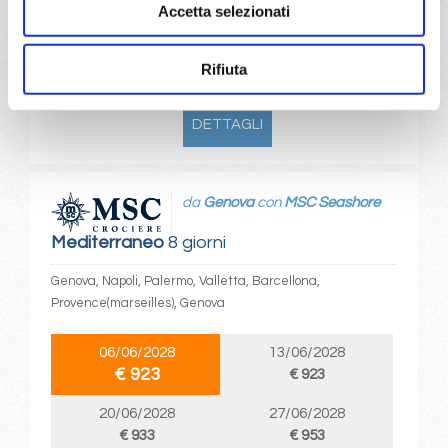
€ 903
€ 903
Accetta selezionati
a partire da
Rifiuta
€ 903
DETTAGLI
da
Genova
con
MSC Seashore
Mediterraneo
8 giorni
Genova, Napoli, Palermo, Valletta, Barcellona,
Provence(marseilles), Genova
06/06/2028
13/06/2028
€ 923
€ 923
20/06/2028
27/06/2028
€ 933
€ 953