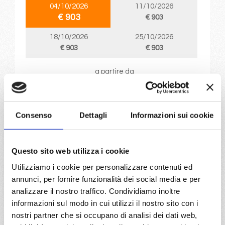
04/10/2026
11/10/2026
€ 903
€ 903
18/10/2026
25/10/2026
€ 903
€ 903
a partire da
€ 903
DETTAGLI
Consenso
Dettagli
Informazioni sui cookie
da
Genova
con
MSC World
Questo sito web utilizza i cookie
Europa
Utilizziamo i cookie per personalizzare contenuti ed
Mediterraneo
8 giorni
annunci, per fornire funzionalità dei social media e per
Genova, Napoli, Messina, Valletta, Barcellona, Marsiglia,
analizzare il nostro traffico. Condividiamo inoltre
Genova, Provence(marseilles)
informazioni sul modo in cui utilizzi il nostro sito con i
nostri partner che si occupano di analisi dei dati web,
01/11/2026