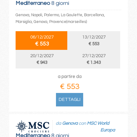
Mediterraneo
8 giorni
Genova, Napoli, Palermo, La Goulette, Barcellona,
Marsiglia, Genova, Provence(marseilles)
06/12/2027
13/12/2027
€ 553
€ 553
20/12/2027
27/12/2027
€ 943
€ 1.343
a partire da
€ 553
DETTAGLI
da
Genova
con
MSC World
Europa
Mediterraneo
8 giorni