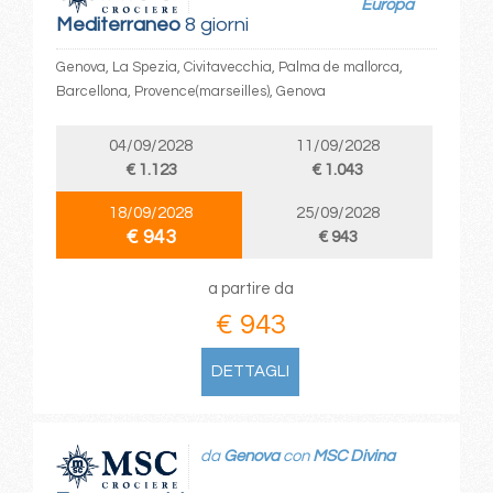
Europa
Mediterraneo
8 giorni
Genova, La Spezia, Civitavecchia, Palma de mallorca,
Barcellona, Provence(marseilles), Genova
04/09/2028
11/09/2028
€ 1.123
€ 1.043
18/09/2028
25/09/2028
€ 943
€ 943
a partire da
€ 943
DETTAGLI
da
Genova
con
MSC Divina