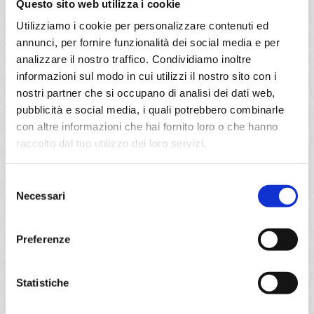
Questo sito web utilizza i cookie
Mediterraneo
8 giorni
Utilizziamo i cookie per personalizzare contenuti ed
Genova, Marsiglia, Tarragona, Valencia, Livorno,
annunci, per fornire funzionalità dei social media e per
Civitavecchia, Genova, Provence(marseilles)
analizzare il nostro traffico. Condividiamo inoltre
informazioni sul modo in cui utilizzi il nostro sito con i
05/08/2026
12/08/2026
nostri partner che si occupano di analisi dei dati web,
€ 1.003
€ 953
pubblicità e social media, i quali potrebbero combinarle
con altre informazioni che hai fornito loro o che hanno
19/08/2026
26/08/2026
€ 863
€ 903
raccolto dal tuo utilizzo dei loro servizi.
a partire da
Selezione
€ 863
Necessari
del
consenso
DETTAGLI
Preferenze
da
Genova
con
MSC World
Statistiche
Europa
Mediterraneo
8 giorni