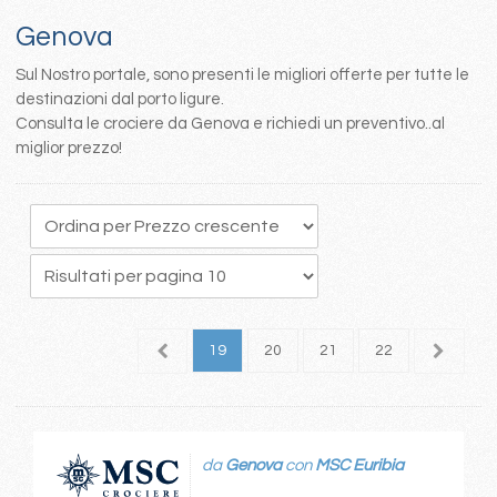
Genova
Sul Nostro portale, sono presenti le migliori offerte per tutte le
destinazioni dal porto ligure.
Consulta le crociere da Genova e richiedi un preventivo..al
miglior prezzo!
5
16
17
18
19
20
21
22
23
2
da
Genova
con
MSC Euribia