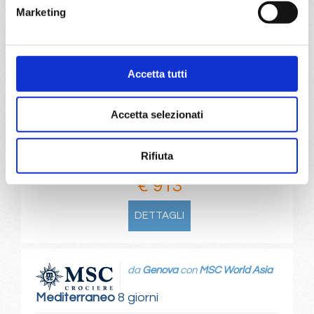
Marketing
Genova, La Spezia, Civitavecchia, Palma de mallorca,
Barcellona, Marsiglia, Genova, Provence(marseilles)
07/06/2027
14/06/2027
Accetta tutti
€ 913
€ 963
Accetta selezionati
21/06/2027
28/06/2027
€ 993
€ 1.013
Rifiuta
a partire da
€ 913
DETTAGLI
da
Genova
con
MSC World Asia
Mediterraneo
8 giorni