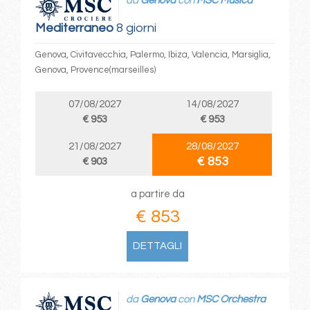
da
Genova
con
MSC Musica
Mediterraneo
8 giorni
Genova, Civitavecchia, Palermo, Ibiza, Valencia, Marsiglia,
Genova, Provence(marseilles)
07/08/2027
14/08/2027
€ 953
€ 953
21/08/2027
28/08/2027
€ 853
€ 903
a partire da
€ 853
DETTAGLI
da
Genova
con
MSC Orchestra