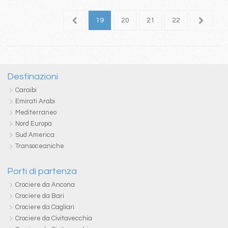
5
16
17
18
19
20
21
22
23
2
Destinazioni
Caraibi
Emirati Arabi
Mediterraneo
Nord Europa
Sud America
Transoceaniche
Porti di partenza
Crociere da Ancona
Crociere da Bari
Crociere da Cagliari
Crociere da Civitavecchia