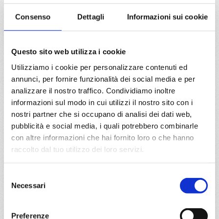
€ 267
Consenso
Dettagli
Informazioni sui cookie
DETTAGLI
Questo sito web utilizza i cookie
Utilizziamo i cookie per personalizzare contenuti ed
da
Genova
con
MSC Musica
annunci, per fornire funzionalità dei social media e per
analizzare il nostro traffico. Condividiamo inoltre
Mediterraneo
5 giorni
informazioni sul modo in cui utilizzi il nostro sito con i
Genova, Valencia, Provence(marseilles), Genova
nostri partner che si occupano di analisi dei dati web,
pubblicità e social media, i quali potrebbero combinarle
11/04/2028
con altre informazioni che hai fornito loro o che hanno
€ 297
raccolto dal tuo utilizzo dei loro servizi.
a partire da
Selezione
€ 297
Necessari
del
consenso
DETTAGLI
Preferenze