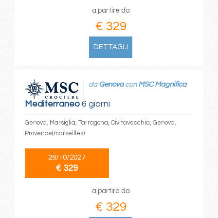
a partire da
€ 329
DETTAGLI
da
Genova
con
MSC Magnifica
Mediterraneo
6 giorni
Genova, Marsiglia, Tarragona, Civitavecchia, Genova,
Provence(marseilles)
28/10/2027
€ 329
a partire da
€ 329