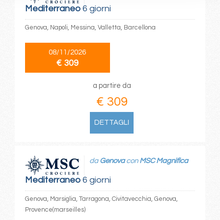
Mediterraneo
6 giorni
Genova, Napoli, Messina, Valletta, Barcellona
08/11/2026
€ 309
a partire da
€ 309
DETTAGLI
da
Genova
con
MSC Magnifica
Mediterraneo
6 giorni
Genova, Marsiglia, Tarragona, Civitavecchia, Genova,
Provence(marseilles)