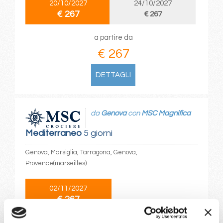
20/10/2027
24/10/2027
€ 267
€ 267
a partire da
€ 267
DETTAGLI
da
Genova
con
MSC Magnifica
Mediterraneo
5 giorni
Genova, Marsiglia, Tarragona, Genova,
Provence(marseilles)
02/11/2027
€ 267
a partire da