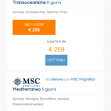
Transoceaniche
6 giorni
Genova, Civitavecchia, Valletta, Pireo
08/11/2026
€ 259
a partire da
€ 259
DETTAGLI
da
Genova
con
MSC Magnifica
Mediterraneo
5 giorni
Genova, Marsiglia, Barcellona, Genova,
Provence(marseilles)