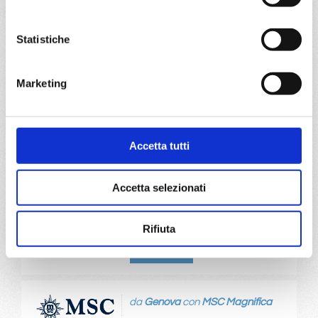
da
Genova
con
Costa Fascinosa
Statistiche
Mediterraneo
5 giorni
Marketing
Genova, La Spezia, Civitavecchia, Salerno, Catania
Accetta tutti
19/09/2027
€ 300
Accetta selezionati
a partire da
€ 300
Rifiuta
DETTAGLI
da
Genova
con
MSC Magnifica