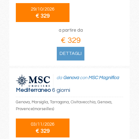
29/10/2026
€ 329
a partire da
€ 329
DETTAGLI
da
Genova
con
MSC Magnifica
Mediterraneo
6 giorni
Genova, Marsiglia, Tarragona, Civitavecchia, Genova,
Provence(marseilles)
03/11/2026
€ 329