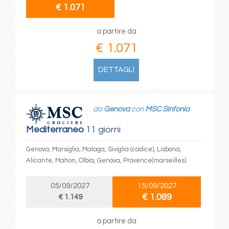
€ 1.071
a partire da
€ 1.071
DETTAGLI
da
Genova
con
MSC Sinfonia
Mediterraneo
11 giorni
Genova, Marsiglia, Malaga, Siviglia (cadice), Lisbona,
Alicante, Mahon, Olbia, Genova, Provence(marseilles)
05/09/2027
15/09/2027
€ 1.089
€ 1.149
a partire da