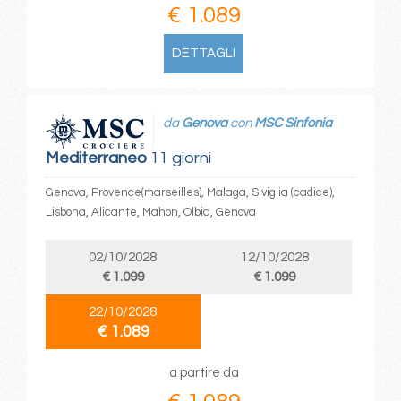
€ 1.089
DETTAGLI
da
Genova
con
MSC Sinfonia
Mediterraneo
11 giorni
Genova, Provence(marseilles), Malaga, Siviglia (cadice),
Lisbona, Alicante, Mahon, Olbia, Genova
02/10/2028
12/10/2028
€ 1.099
€ 1.099
22/10/2028
€ 1.089
a partire da