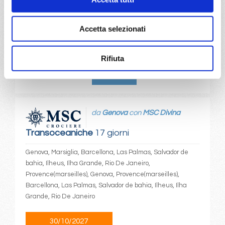
18/05/2027
€ 1.069
Accetta selezionati
a partire da
€ 1.069
Rifiuta
DETTAGLI
da
Genova
con
MSC Divina
Transoceaniche
17 giorni
Genova, Marsiglia, Barcellona, Las Palmas, Salvador de
bahia, Ilheus, Ilha Grande, Rio De Janeiro,
Provence(marseilles), Genova, Provence(marseilles),
Barcellona, Las Palmas, Salvador de bahia, Ilheus, Ilha
Grande, Rio De Janeiro
30/10/2027