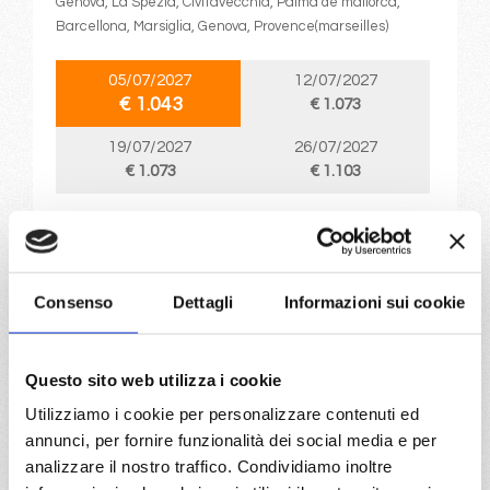
Genova, La Spezia, Civitavecchia, Palma de mallorca,
Barcellona, Marsiglia, Genova, Provence(marseilles)
05/07/2027
12/07/2027
€ 1.043
€ 1.073
19/07/2027
26/07/2027
€ 1.073
€ 1.103
a partire da
€ 1.043
Consenso
Dettagli
Informazioni sui cookie
DETTAGLI
Questo sito web utilizza i cookie
da
Genova
con
MSC Sinfonia
Utilizziamo i cookie per personalizzare contenuti ed
Mediterraneo
11 giorni
annunci, per fornire funzionalità dei social media e per
analizzare il nostro traffico. Condividiamo inoltre
Genova, Marsiglia, Malaga, Casablanca, Siviglia (cadice),