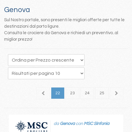
Genova
Sul Nostro portale, sono presenti le migliori offerte per tutte le
destinazioni dal porto ligure.
Consulta le crociere da Genova e richiedi un preventivo..al
miglior prezzo!
8
19
20
21
22
23
24
25
26
2
da
Genova
con
MSC Sinfonia