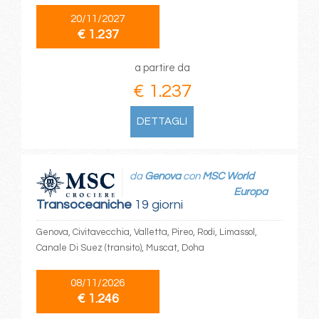
20/11/2027
€ 1.237
a partire da
€ 1.237
DETTAGLI
da
Genova
con
MSC World
Europa
Transoceaniche
19 giorni
Genova, Civitavecchia, Valletta, Pireo, Rodi, Limassol,
Canale Di Suez (transito), Muscat, Doha
08/11/2026
€ 1.246