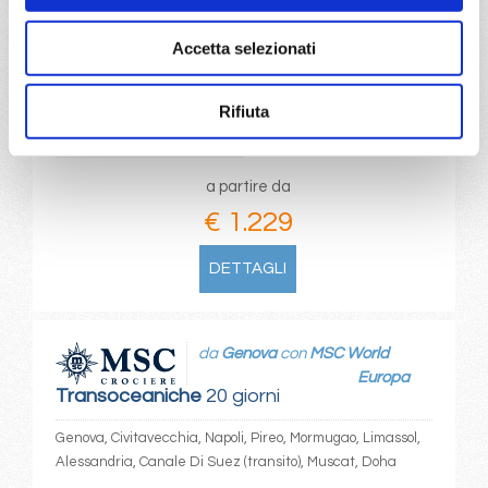
04/06/2028
14/06/2028
Accetta selezionati
€ 1.229
€ 1.279
Rifiuta
24/06/2028
€ 1.279
a partire da
€ 1.229
DETTAGLI
da
Genova
con
MSC World
Europa
Transoceaniche
20 giorni
Genova, Civitavecchia, Napoli, Pireo, Mormugao, Limassol,
Alessandria, Canale Di Suez (transito), Muscat, Doha