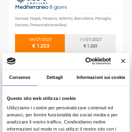
Mediterraneo
8 giorni
Genova, Napoli, Messina, Valletta, Barcellona, Marsiglia,
Genova, Provence(marseilles)
04/07/2027
11/07/2027
€ 1.203
€ 1.223
18/07/2027
25/07/2027
€ 1.223
€ 1.253
Consenso
Dettagli
Informazioni sui cookie
a partire da
€ 1.203
Questo sito web utilizza i cookie
DETTAGLI
Utilizziamo i cookie per personalizzare contenuti ed
annunci, per fornire funzionalità dei social media e per
analizzare il nostro traffico. Condividiamo inoltre
da
Genova
con
MSC Sinfonia
informazioni sul modo in cui utilizzi il nostro sito con i