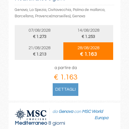
Genova, La Spezia, Civitavecchia, Palma de mallorca,
Barcellona, Provence(marseilles), Genova
07/08/2028
14/08/2028
€ 1.273
€ 1.253
21/08/2028
28/08/2028
€ 1.163
€ 1.213
a partire da
€ 1.163
DETTAGLI
da
Genova
con
MSC World
Europa
Mediterraneo
8 giorni