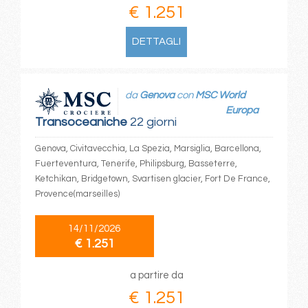
€ 1.251
DETTAGLI
da
Genova
con
MSC World
Europa
Transoceaniche
22 giorni
Genova, Civitavecchia, La Spezia, Marsiglia, Barcellona,
Fuerteventura, Tenerife, Philipsburg, Basseterre,
Ketchikan, Bridgetown, Svartisen glacier, Fort De France,
Provence(marseilles)
14/11/2026
€ 1.251
a partire da
€ 1.251