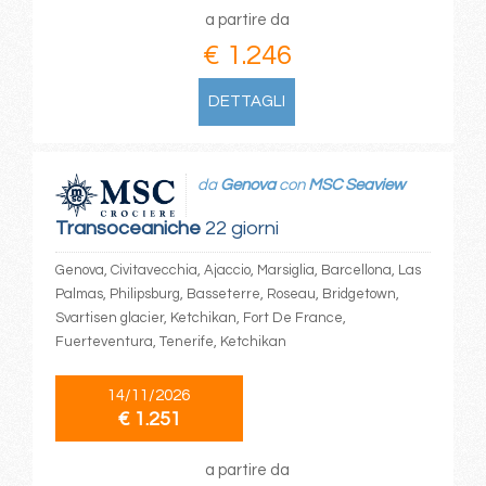
a partire da
€ 1.246
DETTAGLI
da
Genova
con
MSC Seaview
Transoceaniche
22 giorni
Genova, Civitavecchia, Ajaccio, Marsiglia, Barcellona, Las
Palmas, Philipsburg, Basseterre, Roseau, Bridgetown,
Svartisen glacier, Ketchikan, Fort De France,
Fuerteventura, Tenerife, Ketchikan
14/11/2026
€ 1.251
a partire da