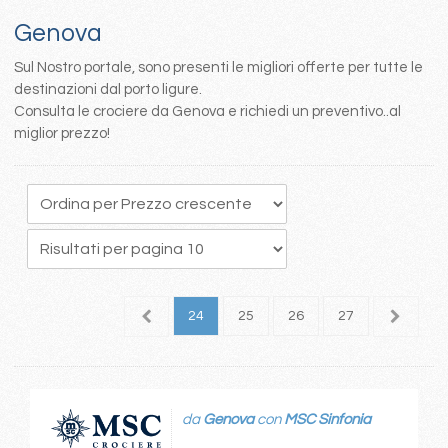
Genova
Sul Nostro portale, sono presenti le migliori offerte per tutte le
destinazioni dal porto ligure.
Consulta le crociere da Genova e richiedi un preventivo..al
miglior prezzo!
0
21
22
23
24
25
26
27
28
da
Genova
con
MSC Sinfonia