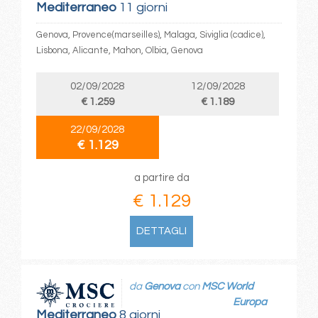
Mediterraneo
11 giorni
Genova, Provence(marseilles), Malaga, Siviglia (cadice),
Lisbona, Alicante, Mahon, Olbia, Genova
02/09/2028
12/09/2028
€ 1.259
€ 1.189
22/09/2028
€ 1.129
a partire da
€ 1.129
DETTAGLI
da
Genova
con
MSC World
Europa
Mediterraneo
8 giorni