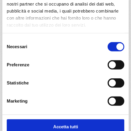
Mediterraneo
11 giorni
nostri partner che si occupano di analisi dei dati web,
pubblicità e social media, i quali potrebbero combinarle
Genova, Marsiglia, Malaga, Siviglia (cadice), Lisbona,
con altre informazioni che hai fornito loro o che hanno
Alicante, Mahon, Olbia, Genova, Provence(marseilles)
raccolto dal tuo utilizzo dei loro servizi.
07/07/2027
27/07/2027
Selezione
€ 1.219
€ 1.319
Necessari
del
consenso
a partire da
€ 1.219
Preferenze
DETTAGLI
Statistiche
da
Genova
con
MSC Sinfonia
Marketing
Mediterraneo
11 giorni
Genova, Provence(marseilles), Malaga, Siviglia (cadice),
Accetta tutti
Lisbona, Alicante, Mahon, Olbia, Genova