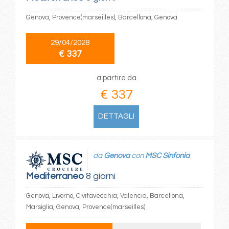
Genova, Provence(marseilles), Barcellona, Genova
29/04/2028
€ 337
a partire da
€ 337
DETTAGLI
da
Genova
con
MSC Sinfonia
Mediterraneo
8 giorni
Genova, Livorno, Civitavecchia, Valencia, Barcellona,
Marsiglia, Genova, Provence(marseilles)