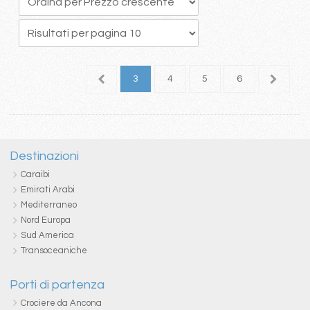
1
2
3
4
5
6
7
Destinazioni
Caraibi
Emirati Arabi
Mediterraneo
Nord Europa
Sud America
Transoceaniche
Porti di partenza
Crociere da Ancona