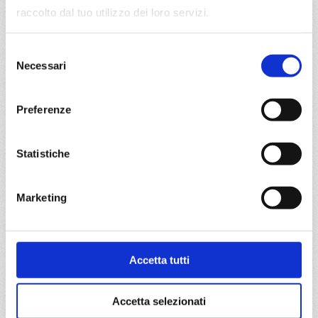
raccolto dal tuo utilizzo dei loro servizi.
€ 371
a partire da
Selezione
Necessari
del
€ 371
consenso
DETTAGLI
Preferenze
Statistiche
da
Genova
con
Costa Fascinosa
Marketing
Mediterraneo
7 giorni
Genova, Civitavecchia, Salerno, Messina, La Seyne,
Genova
Accetta tutti
29/03/2027
€ 380
Accetta selezionati