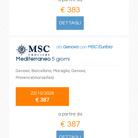
€ 383
DETTAGLI
da
Genova
con
MSC Euribia
Mediterraneo
5 giorni
Genova, Barcellona, Marsiglia, Genova,
Provence(marseilles)
22/10/2026
€ 387
a partire da
€ 387
DETTAGLI