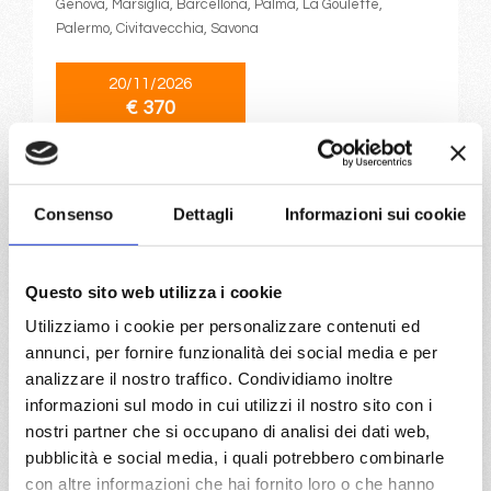
Genova, Marsiglia, Barcellona, Palma, La Goulette,
Palermo, Civitavecchia, Savona
20/11/2026
€ 370
a partire da
€ 370
Consenso
Dettagli
Informazioni sui cookie
DETTAGLI
Questo sito web utilizza i cookie
Utilizziamo i cookie per personalizzare contenuti ed
da
Genova
con
MSC Musica
annunci, per fornire funzionalità dei social media e per
Mediterraneo
7 giorni
analizzare il nostro traffico. Condividiamo inoltre
informazioni sul modo in cui utilizzi il nostro sito con i
Genova, Marsiglia, Valencia, Ibiza, Cagliari, Civitavecchia,
nostri partner che si occupano di analisi dei dati web,
Provence(marseilles)
pubblicità e social media, i quali potrebbero combinarle
con altre informazioni che hai fornito loro o che hanno
08/09/2026