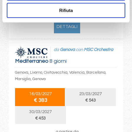
a partire da
Rifiuta
€ 380
DETTAGLI
da
Genova
con
MSC Orchestra
Mediterraneo
8 giorni
Genova, Livorno, Civitavecchia, Valencia, Barcellona,
Marsiglia, Genova
16/03/2027
23/03/2027
€ 383
€ 543
30/03/2027
€ 453
a partire da