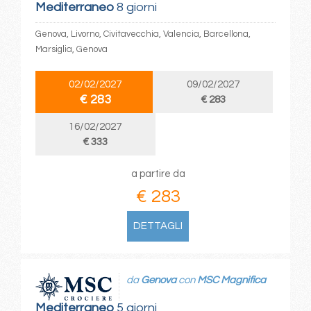
Mediterraneo
8 giorni
Genova, Livorno, Civitavecchia, Valencia, Barcellona,
Marsiglia, Genova
02/02/2027
09/02/2027
€ 283
€ 283
16/02/2027
€ 333
a partire da
€ 283
DETTAGLI
da
Genova
con
MSC Magnifica
Mediterraneo
5 giorni