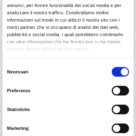
annunci, per fornire funzionalità dei social media e per
Genova, La Spezia, Civitavecchia, Salerno, Catania, La
analizzare il nostro traffico. Condividiamo inoltre
Seyne, Genova
informazioni sul modo in cui utilizzi il nostro sito con i
nostri partner che si occupano di analisi dei dati web,
19/09/2027
pubblicità e social media, i quali potrebbero combinarle
€ 525
con altre informazioni che hai fornito loro o che hanno
raccolto dal tuo utilizzo dei loro servizi.
a partire da
€ 525
Selezione
Necessari
del
DETTAGLI
consenso
Preferenze
da
Genova
con
MSC Musica
Statistiche
Mediterraneo
8 giorni
Genova, Civitavecchia, Palermo, Ibiza, Valencia,
Marketing
Provence(marseilles), Genova