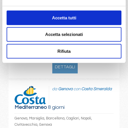
07/10/2028
14/10/2028
€ 623
€ 623
Accetta tutti
21/10/2028
28/10/2028
€ 529
€ 623
Accetta selezionati
a partire da
Rifiuta
€ 529
DETTAGLI
da
Genova
con
Costa Smeralda
Mediterraneo
8 giorni
Genova, Marsiglia, Barcellona, Cagliari, Napoli,
Civitavecchia, Genova