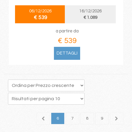
06/12/2026
16/12/2026
€ 539
€ 1.089
a partire da
€ 539
DETTAGLI
2
3
4
5
6
7
8
9
10
1