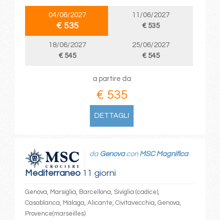
04/06/2027
11/06/2027
€ 535
€ 535
18/06/2027
25/06/2027
€ 545
€ 545
a partire da
€ 535
DETTAGLI
da
Genova
con
MSC Magnifica
Mediterraneo
11 giorni
Genova, Marsiglia, Barcellona, Siviglia (cadice),
Casablanca, Malaga, Alicante, Civitavecchia, Genova,
Provence(marseilles)