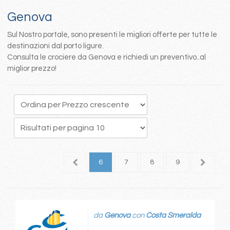
Genova
Sul Nostro portale, sono presenti le migliori offerte per tutte le
destinazioni dal porto ligure.
Consulta le crociere da Genova e richiedi un preventivo..al
miglior prezzo!
2
3
4
5
6
7
8
9
10
1
da
Genova
con
Costa Smeralda