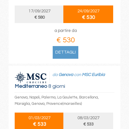
17/09/2027
24/09/2027
€ 530
€ 580
a partire da
€ 530
DETTAGLI
da
Genova
con
MSC Euribia
Mediterraneo
8 giorni
Genova, Napoli, Palermo, La Goulette, Barcellona,
Marsiglia, Genova, Provence(marseilles)
01/03/2027
08/03/2027
€ 533
€ 533