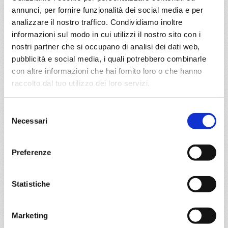
€ 543
annunci, per fornire funzionalità dei social media e per
analizzare il nostro traffico. Condividiamo inoltre
a partire da
informazioni sul modo in cui utilizzi il nostro sito con i
nostri partner che si occupano di analisi dei dati web,
€ 543
pubblicità e social media, i quali potrebbero combinarle
con altre informazioni che hai fornito loro o che hanno
DETTAGLI
raccolto dal tuo utilizzo dei loro servizi.
Selezione
da
Genova
con
MSC Orchestra
Necessari
del
Mediterraneo
8 giorni
consenso
Genova, Marsiglia, Tarragona, Valencia, La Spezia,
Preferenze
Civitavecchia, Genova
Statistiche
21/04/2027
28/04/2027
€ 563
€ 563
Marketing
a partire da