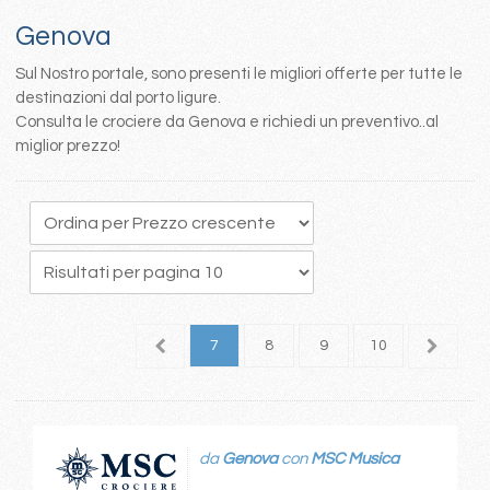
Genova
Sul Nostro portale, sono presenti le migliori offerte per tutte le
destinazioni dal porto ligure.
Consulta le crociere da Genova e richiedi un preventivo..al
miglior prezzo!
3
4
5
6
7
8
9
10
11
1
da
Genova
con
MSC Musica