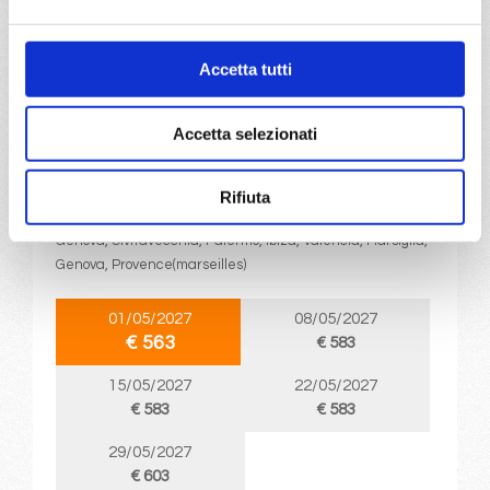
€ 563
Accetta tutti
DETTAGLI
Accetta selezionati
da
Genova
con
MSC Musica
Mediterraneo
8 giorni
Rifiuta
Genova, Civitavecchia, Palermo, Ibiza, Valencia, Marsiglia,
Genova, Provence(marseilles)
01/05/2027
08/05/2027
€ 563
€ 583
15/05/2027
22/05/2027
€ 583
€ 583
29/05/2027
€ 603