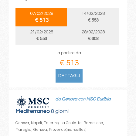
07/02/2028
14/02/2028
€ 513
€ 553
21/02/2028
28/02/2028
€ 553
€ 603
a partire da
€ 513
DETTAGLI
da
Genova
con
MSC Euribia
Mediterraneo
8 giorni
Genova, Napoli, Palermo, La Goulette, Barcellona,
Marsiglia, Genova, Provence(marseilles)