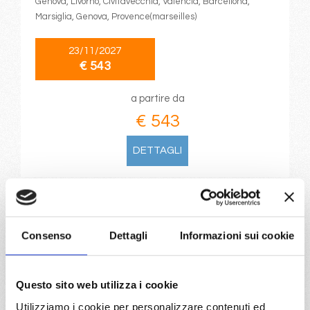
Genova, Livorno, Civitavecchia, Valencia, Barcellona,
Marsiglia, Genova, Provence(marseilles)
23/11/2027
€ 543
a partire da
€ 543
DETTAGLI
da
Genova
con
MSC Lirica
Mediterraneo
8 giorni
Consenso
Dettagli
Informazioni sui cookie
Genova, Livorno, Civitavecchia, Valencia, Barcellona,
Marsiglia, Genova, Provence(marseilles), Tarragona
Questo sito web utilizza i cookie
Utilizziamo i cookie per personalizzare contenuti ed
30/11/2027