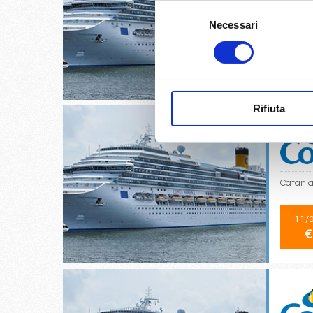
Selezione
Civitave
Necessari
del
consenso
31/
€
Rifiuta
Catania,
11/
€