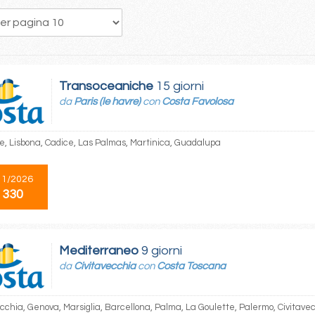
1
2
3
4
5
6
7
8
Transoceaniche
15 giorni
da
Paris (le havre)
con
Costa Favolosa
e, Lisbona, Cadice, Las Palmas, Martinica, Guadalupa
11/2026
 330
Mediterraneo
9 giorni
da
Civitavecchia
con
Costa Toscana
ecchia, Genova, Marsiglia, Barcellona, Palma, La Goulette, Palermo, Civitave