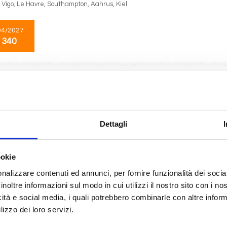
, Vigo, Le Havre, Southampton, Aahrus, Kiel
04/2027
 340
Mediterraneo
7 giorni
da
Savona
con
Costa Serena
Civitavecchia, Napoli, Cagliari, Palermo, La Valletta, Catania
Dettagli
05/2027
ookie
 340
nalizzare contenuti ed annunci, per fornire funzionalità dei socia
inoltre informazioni sul modo in cui utilizzi il nostro sito con i n
icità e social media, i quali potrebbero combinarle con altre inform
Mediterraneo
7 giorni
lizzo dei loro servizi.
da
Civitavecchia
con
Costa Serena