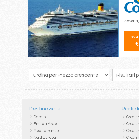
Savona,
02/
€
Destinazioni
Porti d
Caraibi
Crocie
Emirati Arabi
Crocie
Mediterraneo
Crocier
Nord Europa
Crocie