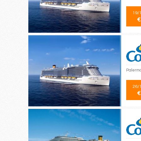
19/
€
Palermo
26/
€