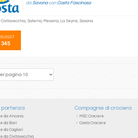
da
Savona
con
Costa Fascinosa
 Civitavecchia, Salerno, Messina, La Seyne, Savona
05/2027
 345
1
2
3
4
5
6
7
8
i partenza
Compagnie di crociera
re da Ancona
MSC Crociere
re da Bari
Costa Crociere
e da Cagliari
re da Civitavecchia