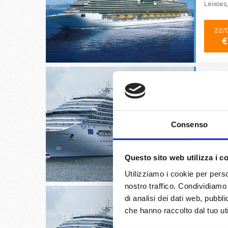
Leixoes
22/
€
Savona, 
Consenso
30/
Questo sito web utilizza i c
€
Utilizziamo i cookie per perso
nostro traffico. Condividiamo 
di analisi dei dati web, pubbl
che hanno raccolto dal tuo uti