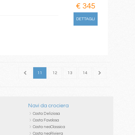
€ 345
DETTAGLI
9
10
11
12
13
14
15
16
17
Navi da crociera
Costa Deliziosa
Costa Favolosa
Costa neoClassica
Costa neoRiviera