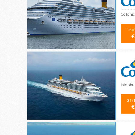
Catania,
15/
€
Istanbul
31/
€