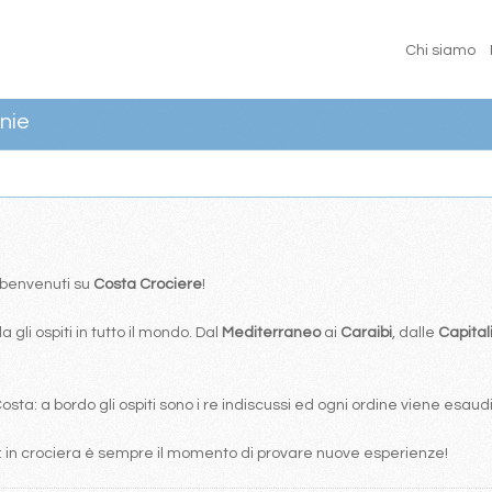
Chi siamo
nie
… benvenuti su
Costa Crociere
!
 gli ospiti in tutto il mondo. Dal
Mediterraneo
ai
Caraibi
, dalle
Capital
ta: a bordo gli ospiti sono i re indiscussi ed ogni ordine viene esaudi
: in crociera è sempre il momento di provare nuove esperienze!