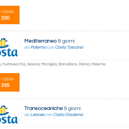
11/2026
 330
Mediterraneo
8 giorni
da
Palermo
con
Costa Toscana
, Civitavecchia, Savona, Marsiglia, Barcellona, Palma, Palermo
11/2026
 335
Transoceaniche
9 giorni
da
Leixoes
con
Costa Diadema