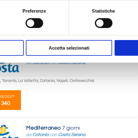
cchia, Napoli, Cagliari, Palermo, La Valletta, Catania, Taranto
Preferenze
Statistiche
05/2027
 340
Accetta selezionati
Mediterraneo
7 giorni
da
Catania
con
Costa Serena
 Taranto, La Valletta, Catania, Napoli, Civitavecchia
09/2027
 340
Mediterraneo
7 giorni
da
Catania
con
Costa Serena