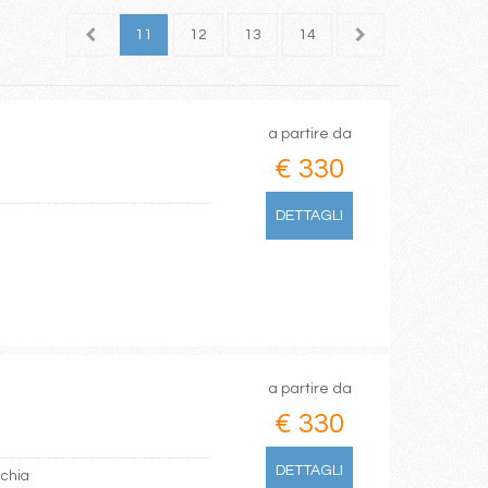
9
10
11
12
13
14
15
16
17
a partire da
€ 330
DETTAGLI
a partire da
€ 330
DETTAGLI
cchia