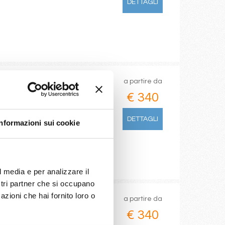
DETTAGLI
a partire da
€ 340
DETTAGLI
Informazioni sui cookie
l media e per analizzare il
ostri partner che si occupano
azioni che hai fornito loro o
a partire da
€ 340