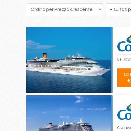
Le Havr
12/
€
Civitav