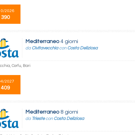
10/2026
 390
Mediterraneo
4 giorni
da
Civitavecchia
con
Costa Deliziosa
cchia, Corfu, Bari
04/2027
 409
Mediterraneo
8 giorni
da
Trieste
con
Costa Deliziosa