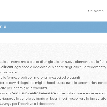
Chi siamo
nie
olo un nome ma si tratta di un gioiello, un nuovo diamante della flott
Deliziosa
, ogni cosa é dedicata al piacere degli ospiti: l'arredamento, 
innovazione.
e le forme, creati con materiali preziosi ed eleganti.
fort e servizi degni dei migliori hotel: Quasi tutte le sistemazioni sono
ate per le famiglie in vacanza.
, ovvero l’
esclusivo centro benessere
, dove potrai vivere esperienze d
riguarda la varietà culinaria e i locali in cui trascorrere le tue serate
 Lounge
per l’aperitivo o il dopo cena.