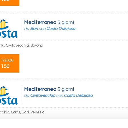
Mediterraneo
5 giorni
da
Bari
con
Costa Deliziosa
rfù, Civitavecchia, Savona
11/2026
 150
Mediterraneo
5 giorni
da
Civitavecchia
con
Costa Deliziosa
cchia, Corfù, Bari, Venezia
04/2027