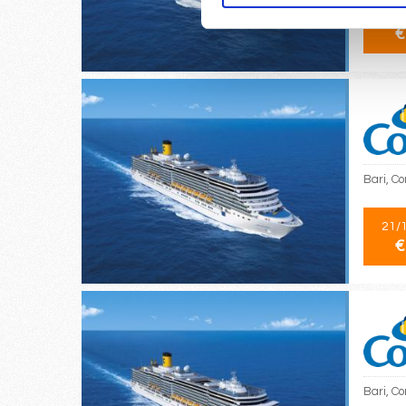
31/
€
Bari, Co
21/
€
Bari, Co