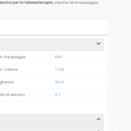
piscina per la talassoterapia
, vasche idromassaggio,
. Equipaggio
934
m. Cabine
1130
rghezza
32 m.
llo di servizio
3:1