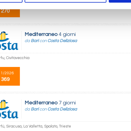
10/2027
 270
Mediterraneo
4 giorni
da
Bari
con
Costa Deliziosa
rfu, Civitavecchia
11/2026
 369
Mediterraneo
7 giorni
da
Bari
con
Costa Deliziosa
rfù, Siracusa, La Valletta, Spalato, Trieste