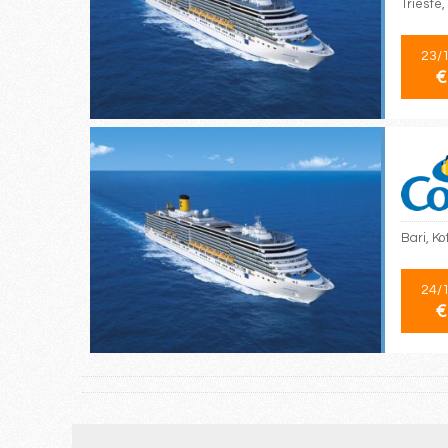
Trieste,
23/
€
Bari, Ko
24/
€