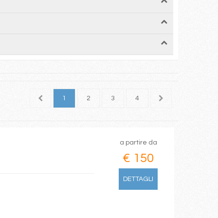
1
2
3
4
5
6
7
a partire da
€ 150
DETTAGLI