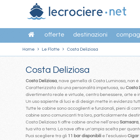
offerte
destinazioni
compag
Home
Le Flotte
Costa Deliziosa
Costa Deliziosa
Costa Deliziosa
, nave gemella di Costa Luminosa, non é s
Caratterizzata da una personalità impetuosa, su
Costa 
divertimento reale e virtuale, centro benessere, arte e 
Un uso sapiente di luci e di design mette in evidenza tutt
Tutte le cabine sono accoglienti e funzionali, pieni di com
cabine sono comunicanti tra loro, particolarmente destin
Costa Deliziosa ti offre cabine anche nell’area
Samsara
tua vita a terra. La nave offre un'ampia scelta per quanto 
Puoi scegliere tra gli
11 bar disponibili
e l’esclusivo
Cigar