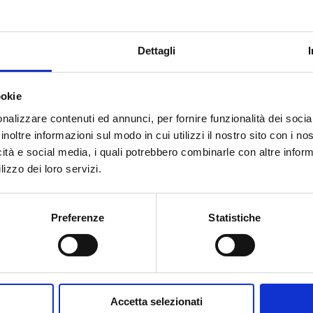
 270
Dettagli
Mediterraneo
5 giorni
da
Trieste
con
Costa Deliziosa
ookie
nalizzare contenuti ed annunci, per fornire funzionalità dei socia
 Bari, Kotor, Spalato, Trieste
inoltre informazioni sul modo in cui utilizzi il nostro sito con i n
icità e social media, i quali potrebbero combinarle con altre inform
10/2027
lizzo dei loro servizi.
 270
Preferenze
Statistiche
Mediterraneo
5 giorni
da
Bari
con
Costa Deliziosa
tor, Spalato, Trieste, Bari
Accetta selezionati