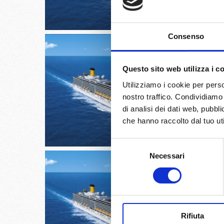
€
Consenso
Questo sito web utilizza i c
Utilizziamo i cookie per perso
Trieste,
nostro traffico. Condividiamo 
di analisi dei dati web, pubbl
30/
che hanno raccolto dal tuo uti
€
Selezione
Necessari
del
consenso
Bari, Ko
Rifiuta