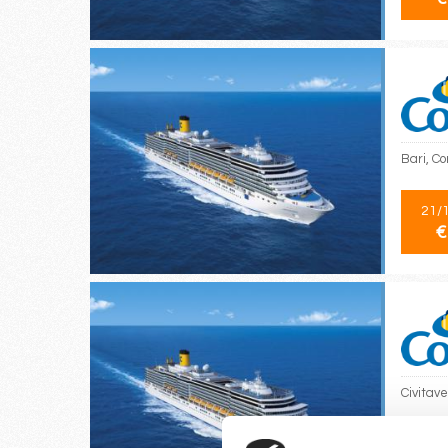
Bari, Co
21/
€
Civitave
13/