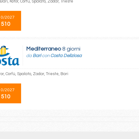
 Bari, Kotor, Corfù, Spalato, Zadar, Trieste
10/2027
 510
Mediterraneo
8 giorni
da
Bari
con
Costa Deliziosa
tor, Corfù, Spalato, Zadar, Trieste, Bari
10/2027
 510