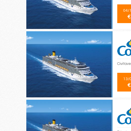
04/
€
Civitave
13/
€