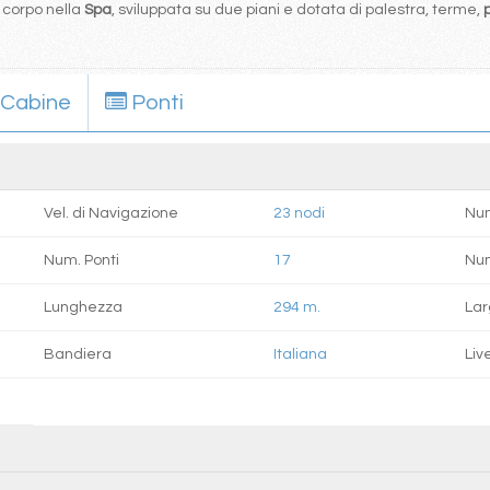
o corpo nella
Spa
, sviluppata su due piani e dotata di palestra, terme,
Cabine
Ponti
Vel. di Navigazione
23 nodi
Num
Num. Ponti
17
Nu
Lunghezza
294 m.
La
Bandiera
Italiana
Live