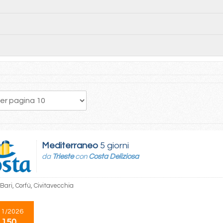
Mediterraneo
5 giorni
da
Trieste
con
Costa Deliziosa
 Bari, Corfù, Civitavecchia
11/2026
 150