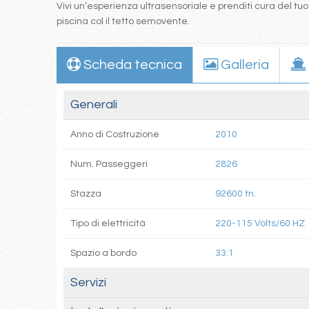
Vivi un’esperienza ultrasensoriale e prenditi cura del tu
piscina col il tetto semovente.
Scheda tecnica
Galleria
Generali
Anno di Costruzione
2010
Num. Passeggeri
2826
Stazza
92600 tn.
Tipo di elettricità
220-115 Volts/60 HZ
Spazio a bordo
33:1
Servizi