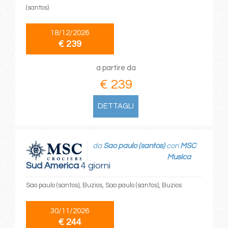
(santos)
18/12/2026
€ 239
a partire da
€ 239
DETTAGLI
da
Sao paulo (santos)
con
MSC
Musica
Sud America
4 giorni
Sao paulo (santos), Buzios, Sao paulo (santos), Buzios
30/11/2026
€ 244