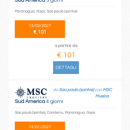
Sud America
3 giorni
Paranagua, Itajai, Sao paulo (santos)
13/03/2027
€ 101
a partire da
€ 101
DETTAGLI
da
Sao paulo (santos)
con
MSC
Musica
Sud America
4 giorni
Sao paulo (santos), Camboriu, Paranagua, Itajai
14/01/2027