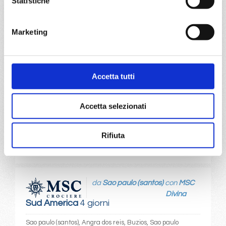
Statistiche
da
Sao paulo (santos)
con
MSC
Lirica
Sud America
4 giorni
Marketing
Sao paulo (santos), Itajai, Ilhabela, Rio De Janeiro
06/12/2026
Accetta tutti
€ 224
Accetta selezionati
a partire da
€ 224
Rifiuta
DETTAGLI
da
Sao paulo (santos)
con
MSC
Divina
Sud America
4 giorni
Sao paulo (santos), Angra dos reis, Buzios, Sao paulo