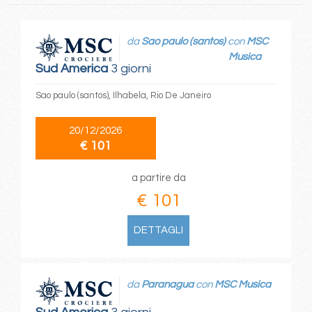
da
Sao paulo (santos)
con
MSC
Musica
Sud America
3 giorni
Sao paulo (santos), Ilhabela, Rio De Janeiro
20/12/2026
€ 101
a partire da
€ 101
DETTAGLI
da
Paranagua
con
MSC Musica