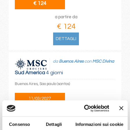
€ 124
a partire da
€ 124
DETTAGLI
da
Buenos Aires
con
MSC Divina
Sud America
4 giorni
Buenos Aires, Sao paulo (santos)
11/03/2027
€ 194
a partire da
Consenso
Dettagli
Informazioni sui cookie
€ 194