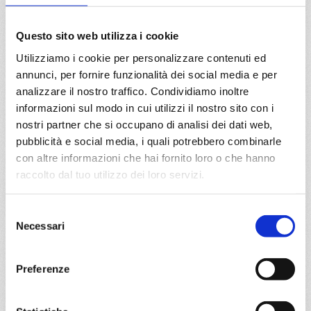
DETTAGLI
Questo sito web utilizza i cookie
Utilizziamo i cookie per personalizzare contenuti ed
annunci, per fornire funzionalità dei social media e per
da
Rio De Janeiro
con
MSC
analizzare il nostro traffico. Condividiamo inoltre
Musica
Sud America
5 giorni
informazioni sul modo in cui utilizzi il nostro sito con i
nostri partner che si occupano di analisi dei dati web,
Rio De Janeiro, Buzios, Ilha Grande, Paranagua
pubblicità e social media, i quali potrebbero combinarle
con altre informazioni che hai fornito loro o che hanno
09/03/2027
raccolto dal tuo utilizzo dei loro servizi.
€ 213
Selezione
a partire da
Necessari
del
€ 213
consenso
DETTAGLI
Preferenze