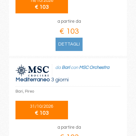
18/10/2026
€ 103
a partire da
€ 103
DETTAGLI
da
Bari
con
MSC Orchestra
Mediterraneo
3 giorni
Bari, Pireo
31/10/2026
€ 103
a partire da