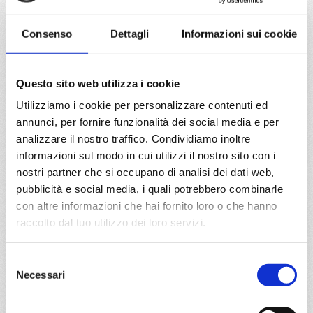
16/04/2027
€ 83
Consenso
Dettagli
Informazioni sui cookie
a partire da
Questo sito web utilizza i cookie
€ 83
Utilizziamo i cookie per personalizzare contenuti ed
DETTAGLI
annunci, per fornire funzionalità dei social media e per
analizzare il nostro traffico. Condividiamo inoltre
informazioni sul modo in cui utilizzi il nostro sito con i
da
Valencia
con
MSC Musica
nostri partner che si occupano di analisi dei dati web,
pubblicità e social media, i quali potrebbero combinarle
Mediterraneo
3 giorni
con altre informazioni che hai fornito loro o che hanno
raccolto dal tuo utilizzo dei loro servizi.
Valencia, Provence(marseilles), Genova
Selezione
04/11/2027
Necessari
€ 83
del
consenso
a partire da