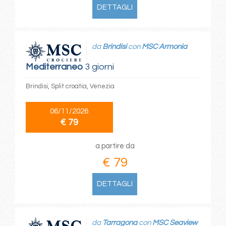
DETTAGLI
da
Brindisi
con
MSC Armonia
Mediterraneo
3 giorni
Brindisi, Split croatia, Venezia
06/11/2026
€ 79
a partire da
€ 79
DETTAGLI
da
Tarragona
con
MSC Seaview