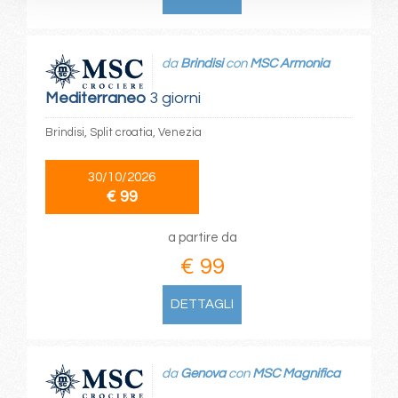
da
Brindisi
con
MSC Armonia
Mediterraneo
3 giorni
Brindisi, Split croatia, Venezia
30/10/2026
€ 99
a partire da
€ 99
DETTAGLI
da
Genova
con
MSC Magnifica