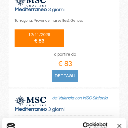
Mediterraneo
3 giorni
Tarragona, Provence(marseilles), Genova
12/11/2026
€ 83
a partire da
€ 83
DETTAGLI
da
Valencia
con
MSC Sinfonia
Mediterraneo
3 giorni
Valencia, Genova