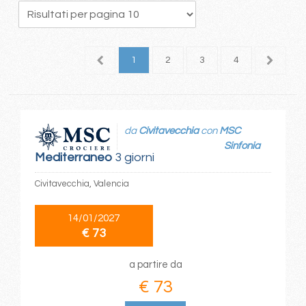
1
2
3
4
5
da
Civitavecchia
con
MSC
Sinfonia
Mediterraneo
3 giorni
Civitavecchia, Valencia
14/01/2027
€ 73
a partire da
€ 73