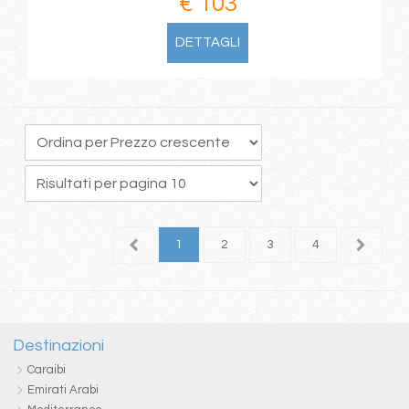
€ 103
DETTAGLI
1
2
3
4
5
Destinazioni
Caraibi
Emirati Arabi