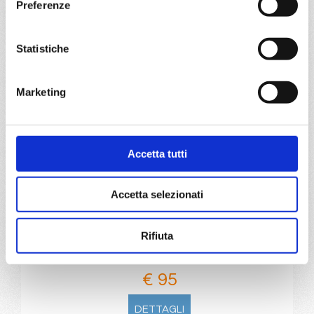
Preferenze
€ 83
Statistiche
DETTAGLI
Marketing
da
Barcellona
con
Costa
Pacifica
Mediterraneo
4 giorni
Accetta tutti
Barcellona, Civitavecchia, Savona
Accetta selezionati
24/11/2026
€ 95
Rifiuta
a partire da
€ 95
DETTAGLI