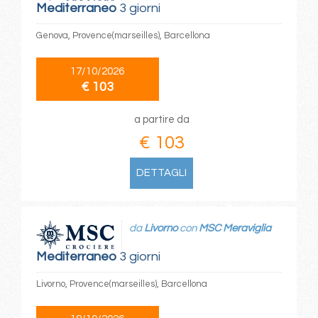
Mediterraneo
3 giorni
Genova, Provence(marseilles), Barcellona
17/10/2026
€ 103
a partire da
€ 103
DETTAGLI
da
Livorno
con
MSC Meraviglia
Mediterraneo
3 giorni
Livorno, Provence(marseilles), Barcellona