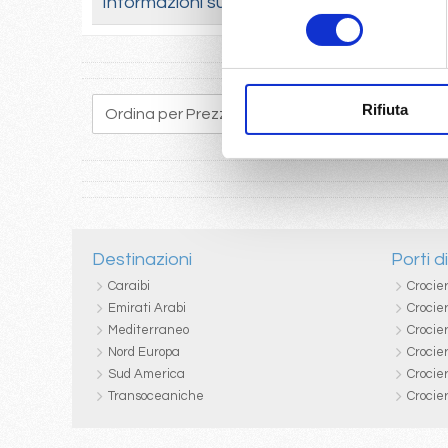
Informazioni sulle cabine
consenso
Rifiuta
Destinazioni
Porti d
Caraibi
Crocie
Emirati Arabi
Crocie
Mediterraneo
Crocier
Nord Europa
Crocie
Sud America
Crocie
Transoceaniche
Crocie