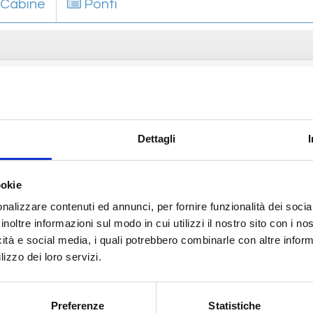
Cabine
Ponti
Vel. di Navigazione
20 nodi
Num
Num. Ponti
10
Nu
Lunghezza
220 m.
La
Dettagli
Bandiera
Italiana
Live
ookie
nalizzare contenuti ed annunci, per fornire funzionalità dei socia
inoltre informazioni sul modo in cui utilizzi il nostro sito con i n
icità e social media, i quali potrebbero combinarle con altre inform
lizzo dei loro servizi.
Preferenze
Statistiche