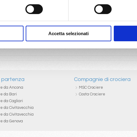
Accetta selezionati
i partenza
Compagnie di crociera
re da Ancona
MSC Crociere
re da Bari
Costa Crociere
e da Cagliari
re da Civitavecchia
re da Civitavecchia
re da Genova