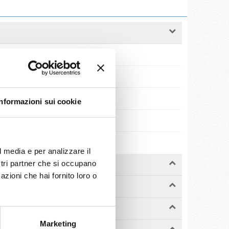
. Equipaggio
590
m. Cabine
654
rghezza
31 m.
Informazioni sui cookie
llo di servizio
2:1
l media e per analizzare il
ostri partner che si occupano
azioni che hai fornito loro o
Marketing