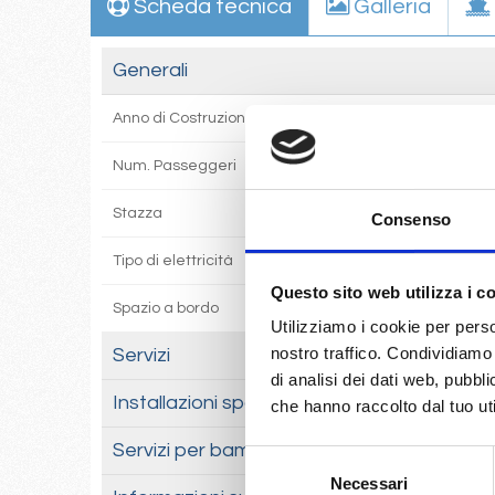
Scheda tecnica
Galleria
Generali
Anno di Costruzione
1991
Num. Passeggeri
1308
Stazza
53000 tn.
Consenso
Tipo di elettricità
220-110 Volts/60 Hz.
Questo sito web utilizza i c
Spazio a bordo
41:1
Utilizziamo i cookie per perso
nostro traffico. Condividiamo 
Servizi
di analisi dei dati web, pubbl
Installazioni sportive
che hanno raccolto dal tuo uti
Servizi per bambini
Selezione
Necessari
del